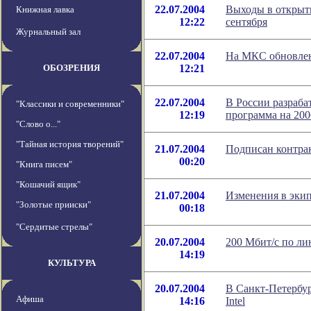
22.07.2004
Выходы в открыты
Книжная лавка
12:22
сентября
Журнальный зал
22.07.2004
На МКС обновлен
ОБОЗРЕНИЯ
12:21
22.07.2004
В России разраба
"Классики и современники"
12:19
программа на 200
"Слово о..."
"Тайная история творений"
21.07.2004
Подписан контрак
00:20
"Книга писем"
"Кошачий ящик"
21.07.2004
Изменения в эки
"Золотые прииски"
00:18
"Сердитые стрелы"
20.07.2004
200 Мбит/с по ли
14:19
КУЛЬТУРА
20.07.2004
В Санкт-Петербур
Афиша
14:16
Intel