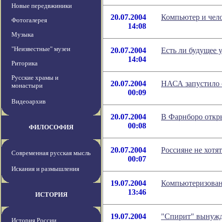
Новые передвжиники
20.07.2004
Компьютер и чело
Фотогалерея
14:08
Музыка
"Неизвестные" музеи
20.07.2004
Есть ли будущее 
14:04
Риторика
Русские храмы и
20.07.2004
НАСА запустило 
монастыри
00:09
Видеоархив
20.07.2004
В Фарнборо откр
00:08
ФИЛОСОФИЯ
20.07.2004
Россияне не хотят
Современная русская мысль
00:07
Искания и размышления
19.07.2004
Компьютеризован
13:46
ИСТОРИЯ
19.07.2004
"Спирит" вынужде
История России