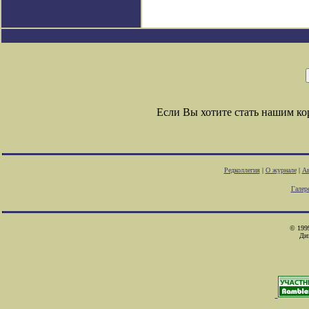
Если Вы хотите стать нашим к
Редколлегия
|
О журнале
|
Ав
Галер
© 1999
Ди