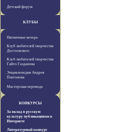
Детский форум
КЛУБЫ
Пятничные вечера
Клуб любителей творчества
Достоевского
Клуб любителей творчества
Гайто Газданова
Энциклопедия Андрея
Платонова
Мастерская перевода
КОНКУРСЫ
За вклад в русскую
культуру публикациями в
Интернете
Литературный конкурс