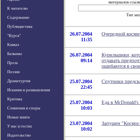
материалов ссылка
К читателю
Тип за
Содержание
Публицистика
26.07.2004
Очередной космич
"Курск"
11:35
Кавказ
Балканы
26.07.2004
Курильщики, кото
09:14
отдавать предпоч
Проза
ошибаются в сво
Поэзия
Драматургия
25.07.2004
Спутники предск
22:45
Искания и размышления
Критика
25.07.2004
Еда в McDonald's
10:03
Сомнения и споры
Новые книги
23.07.2004
Запущен "Космос
У нас в гостях
10:02
Издательство