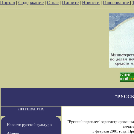
Портал
|
Содержание
|
О нас
|
Пишите
|
Новости
|
Голосование
|
"РУССК
ЛИТЕРАТУРА
"Русский переплет" зарегистрирован 
Новости русской культуры
печати
5 февраля 2001 года. П
Афиша