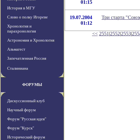
01:15
История в МГУ
Слово о полку Игореве
19.07.2004
Три старта "Союз
01:12
Хронология и
парахронология
<<
2551
|
2552
|
2553
|
255
Астрономия и Хронология
Альмагест
Запечатленная Россия
Сталиниана
ФОРУМЫ
Дискуссионный клуб
Научный форум
Форум "Русская идея"
Форум "Курск"
Исторический форум