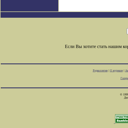
Если Вы хотите стать нашим к
Редколлегия
|
О журнале
|
Ав
Галер
© 1999
Ди