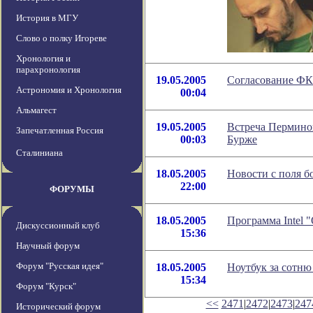
История в МГУ
Слово о полку Игореве
Хронология и
парахронология
19.05.2005
Согласование ФК
Астрономия и Хронология
00:04
Альмагест
19.05.2005
Встреча Пермино
Запечатленная Россия
00:03
Бурже
Сталиниана
18.05.2005
Новости с поля б
22:00
ФОРУМЫ
18.05.2005
Программа Intel 
Дискуссионный клуб
15:36
Научный форум
Форум "Русская идея"
18.05.2005
Ноутбук за сотню
15:34
Форум "Курск"
<<
2471
|
2472
|
2473
|
247
Исторический форум