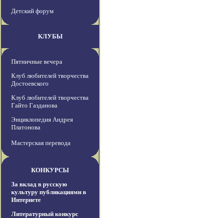
Детский форум
КЛУБЫ
Пятничные вечера
Клуб любителей творчества
Достоевского
Клуб любителей творчества
Гайто Газданова
Энциклопедия Андрея
Платонова
Мастерская перевода
КОНКУРСЫ
За вклад в русскую
культуру публикациями в
Интернете
Литературный конкурс