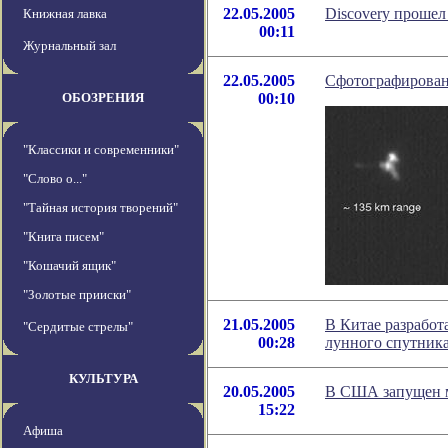
22.05.2005
Discovery прошел
Книжная лавка
00:11
Журнальный зал
22.05.2005
Сфотографирован
ОБОЗРЕНИЯ
00:10
"Классики и современники"
"Слово о..."
"Тайная история творений"
"Книга писем"
"Кошачий ящик"
"Золотые прииски"
21.05.2005
В Китае разработ
"Сердитые стрелы"
00:28
лунного спутник
КУЛЬТУРА
20.05.2005
В США запущен 
15:22
Афиша