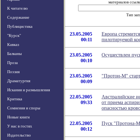
материалов ссылка
К читателю
Тип за
Содержание
Публицистика
23.05.2005
Европа стремится
"Курск"
00:11
пилотируемой ко
Кавказ
Балканы
23.05.2005
Осуществлен пус
00:10
Проза
Поэзия
23.05.2005
"Протон-М" старт
Драматургия
00:09
Искания и размышления
22.05.2005
Австралийские ис
Критика
09:33
от приема аспир
опасностью кров
Сомнения и споры
Новые книги
22.05.2005
Пуск "Протона-М
У нас в гостях
00:12
Издательство