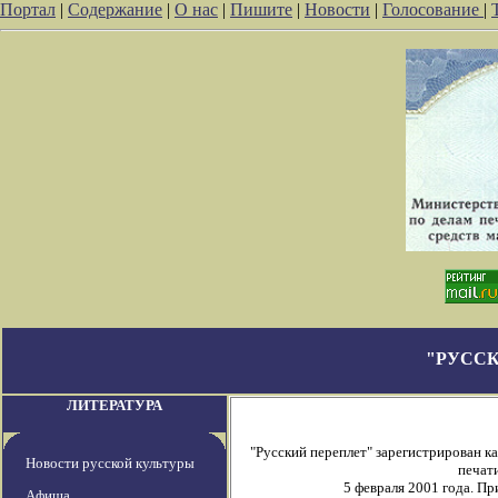
Портал
|
Содержание
|
О нас
|
Пишите
|
Новости
|
Голосование
|
"РУССК
ЛИТЕРАТУРА
"Русский переплет" зарегистрирован 
Новости русской культуры
печати
5 февраля 2001 года. П
Афиша