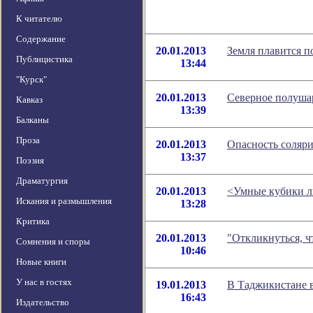
К читателю
Содержание
20.01.2013
Земля плавится п
Публицистика
13:44
"Курск"
20.01.2013
Северное полушар
Кавказ
13:39
Балканы
Проза
20.01.2013
Опасность соляр
13:37
Поэзия
Драматургия
20.01.2013
<Умные кубики ль
Искания и размышления
13:28
Критика
20.01.2013
"Откликнуться, ч
Сомнения и споры
10:46
Новые книги
У нас в гостях
19.01.2013
В Таджикистане в
16:43
Издательство