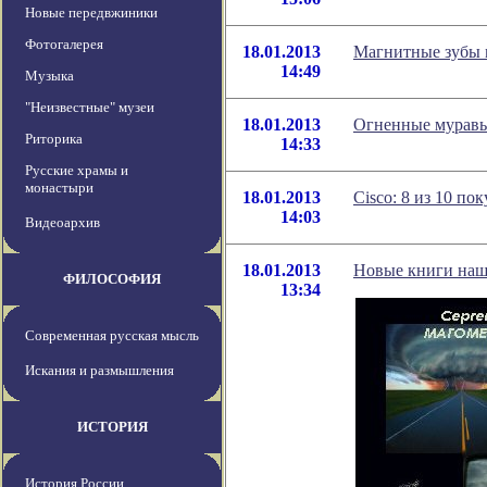
Новые передвжиники
Фотогалерея
18.01.2013
Магнитные зубы 
14:49
Музыка
"Неизвестные" музеи
18.01.2013
Огненные муравь
Риторика
14:33
Русские храмы и
монастыри
18.01.2013
Cisco: 8 из 10 п
14:03
Видеоархив
18.01.2013
Новые книги наш
ФИЛОСОФИЯ
13:34
Современная русская мысль
Искания и размышления
ИСТОРИЯ
История России