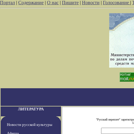
Портал
|
Содержание
|
О нас
|
Пишите
|
Новости
|
Голосование
|
ЛИТЕРАТУРА
"Русский переплет" зарегист
5
Новости русской культуры
Афиша