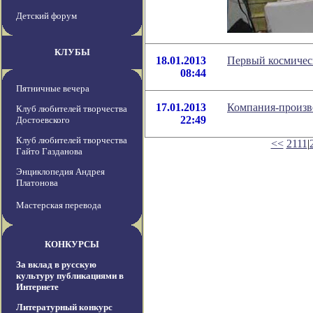
Детский форум
КЛУБЫ
18.01.2013
Первый космическ
08:44
Пятничные вечера
17.01.2013
Компания-произв
Клуб любителей творчества
22:49
Достоевского
Клуб любителей творчества
<<
2111
|
Гайто Газданова
Энциклопедия Андрея
Платонова
Мастерская перевода
КОНКУРСЫ
За вклад в русскую
культуру публикациями в
Интернете
Литературный конкурс