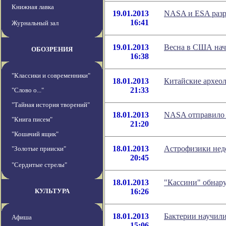
Книжная лавка
19.01.2013
NASA и ESA разр
16:41
Журнальный зал
19.01.2013
Весна в США нача
ОБОЗРЕНИЯ
16:38
"Классики и современники"
18.01.2013
Китайские архео
21:33
"Слово о..."
"Тайная история творений"
18.01.2013
NASA отправило 
"Книга писем"
21:20
"Кошачий ящик"
18.01.2013
Астрофизики нед
"Золотые прииски"
20:45
"Сердитые стрелы"
18.01.2013
"Кассини" обнару
КУЛЬТУРА
16:26
18.01.2013
Бактерии научили
Афиша
15:06