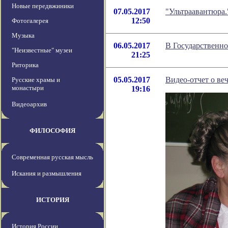
Новые передвжиники
07.05.2017
"Ультраавантюра.
12:50
Фотогалерея
Музыка
06.05.2017
В Государственн
"Неизвестные" музеи
21:25
Риторика
05.05.2017
Видео-отчет о ве
Русские храмы и
монастыри
19:16
Видеоархив
ФИЛОСОФИЯ
Современная русская мысль
Искания и размышления
ИСТОРИЯ
История России