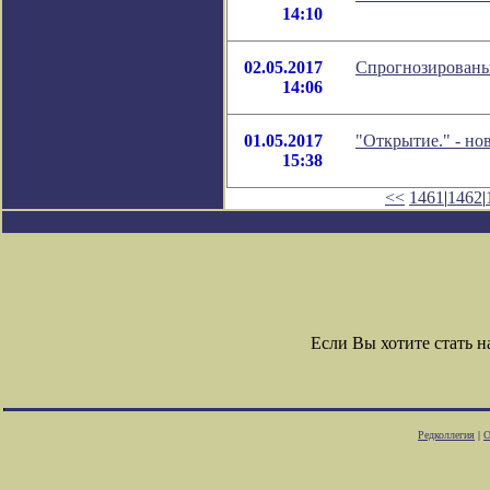
14:10
02.05.2017
Спрогнозированы
14:06
01.05.2017
"Открытие." - но
15:38
<<
1461
|
1462
|
Если Вы хотите стать
Редколлегия
|
О