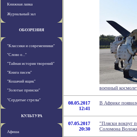
Книжная лавка
Журнальный зал
ОБОЗРЕНИЯ
"Классики и современники"
"Слово о..."
"Тайная история творений"
"Книга писем"
"Кошачий ящик"
военный космолет
"Золотые прииски"
"Сердитые стрелы"
08.05.2017
В Африке появило
12:41
КУЛЬТУРА
07.05.2017
"Пляски вокруг п
20:30
Соломона Волож
Афиша