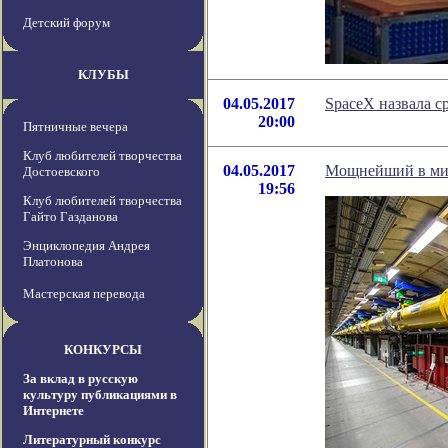
Детский форум
КЛУБЫ
04.05.2017
SpaceX назвала с
20:00
Пятничные вечера
Клуб любителей творчества
04.05.2017
Мощнейший в мир
Достоевского
19:56
Клуб любителей творчества
Гайто Газданова
Энциклопедия Андрея
Платонова
Мастерская перевода
КОНКУРСЫ
За вклад в русскую
культуру публикациями в
Интернете
Литературный конкурс