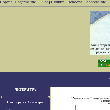
Портал
|
Содержание
|
О нас
|
Пишите
|
Новости
|
Голосование
|
ЛИТЕРАТУРА
"Русский переплет" зарегистрирова
5 февра
Новости русской культуры
м
Афиша