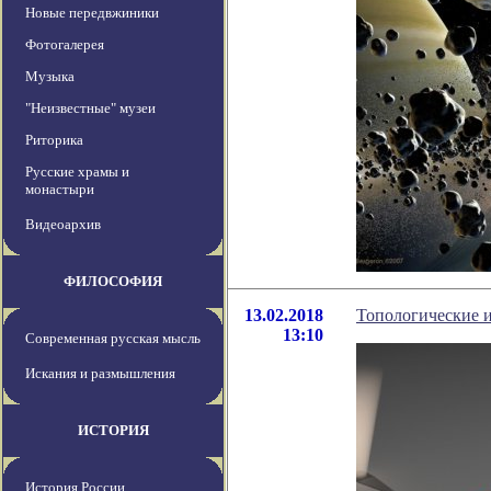
Новые передвжиники
Фотогалерея
Музыка
"Неизвестные" музеи
Риторика
Русские храмы и
монастыри
Видеоархив
ФИЛОСОФИЯ
13.02.2018
Топологические и
13:10
Современная русская мысль
Искания и размышления
ИСТОРИЯ
История России