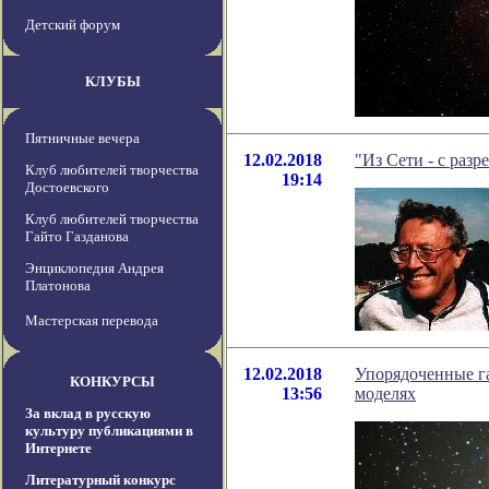
Детский форум
КЛУБЫ
Пятничные вечера
12.02.2018
"Из Сети - с разр
Клуб любителей творчества
19:14
Достоевского
Клуб любителей творчества
Гайто Газданова
Энциклопедия Андрея
Платонова
Мастерская перевода
12.02.2018
Упорядоченные г
КОНКУРСЫ
13:56
моделях
За вклад в русскую
культуру публикациями в
Интернете
Литературный конкурс