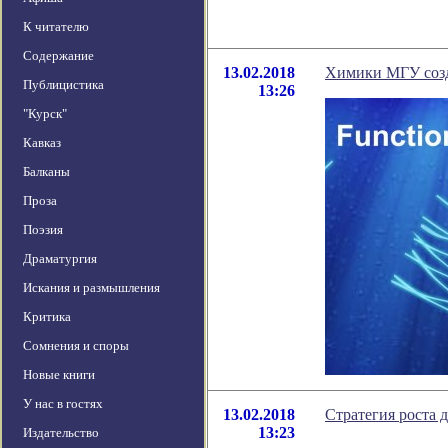
К читателю
Содержание
13.02.2018
Химики МГУ созд
Публицистика
13:26
"Курск"
Кавказ
Балканы
Проза
Поэзия
Драматургия
Искания и размышления
Критика
Сомнения и споры
Новые книги
У нас в гостях
13.02.2018
Стратегия роста 
13:23
Издательство