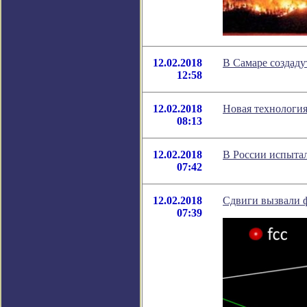
12.02.2018
В Самаре создаду
12:58
12.02.2018
Новая технология
08:13
12.02.2018
В России испыта
07:42
12.02.2018
Сдвиги вызвали ф
07:39