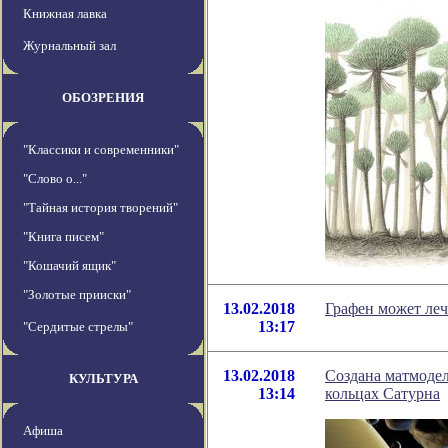
Книжная лавка
Журнальный зал
ОБОЗРЕНИЯ
"Классики и современники"
"Слово о..."
"Тайная история творений"
"Книга писем"
"Кошачий ящик"
"Золотые прииски"
13.02.2018
Графен может леч
13:17
"Сердитые стрелы"
13.02.2018
Создана матмодел
КУЛЬТУРА
13:14
кольцах Сатурна
Афиша