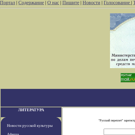
Портал
|
Содержание
|
О нас
|
Пишите
|
Новости
|
Голосование
|
ЛИТЕРАТУРА
"Русский переплет" зареги
Новости русской культуры
Афиша