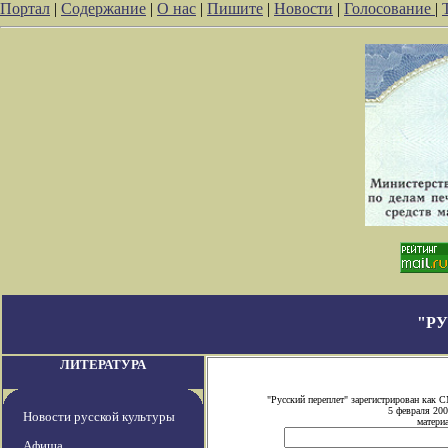
Портал
|
Содержание
|
О нас
|
Пишите
|
Новости
|
Голосование
|
"Р
ЛИТЕРАТУРА
"Русский переплет" зарегистрирован как
5 февраля 200
Новости русской культуры
материа
Афиша