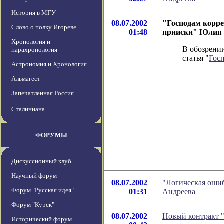
История в МГУ
08.07.2002
"Господам корре
Слово о полку Игореве
01:48
прииски" Юлия 
Хронология и
В обозрении
парахронология
статья "
Гос
Астрономия и Хронология
Альмагест
Запечатленная Россия
Сталиниана
ФОРУМЫ
Дискуссионный клуб
Научный форум
08.07.2002
"Логическая ошиб
Форум "Русская идея"
01:31
Андреева
Форум "Курск"
08.07.2002
Новый контракт 
Исторический форум