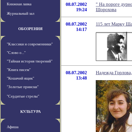
Книжная лавка
08.07.2002
" На пороге дурн
19:24
Шорохова
Журнальный зал
08.07.2002
115 лет Марку Ш
ОБОЗРЕНИЯ
14:17
"Классики и современники"
"Слово о..."
"Тайная история творений"
"Книга писем"
08.07.2002
Надежда Горлова,
13:48
"Кошачий ящик"
"Золотые прииски"
"Сердитые стрелы"
КУЛЬТУРА
Афиша