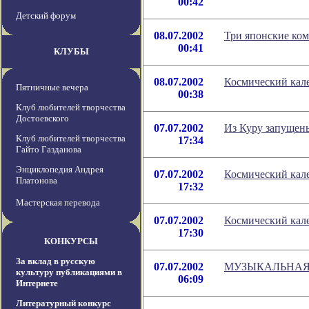
00:42
Детский форум
08.07.2002
Три японские ком
00:41
КЛУБЫ
08.07.2002
Космический кале
Пятничные вечера
00:38
Клуб любителей творчества
Достоевского
07.07.2002
Из Куру запущены
Клуб любителей творчества
17:34
Гайто Газданова
Энциклопедия Андрея
07.07.2002
Космический кале
Платонова
17:32
Мастерская перевода
07.07.2002
Космический кале
17:30
КОНКУРСЫ
За вклад в русскую
07.07.2002
МУЗЫКАЛЬНАЯ
культуру публикациями в
06:09
Интернете
Литературный конкурс