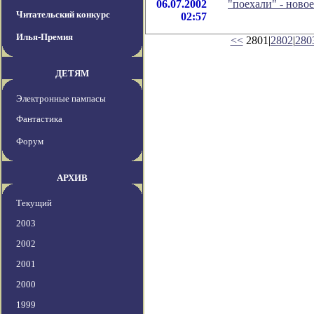
06.07.2002
"поехали" - ново
Читательский конкурс
02:57
Илья-Премия
<<
2801|
2802
|
280
ДЕТЯМ
Электронные пампасы
Фантастика
Форум
АРХИВ
Текущий
2003
2002
2001
2000
1999