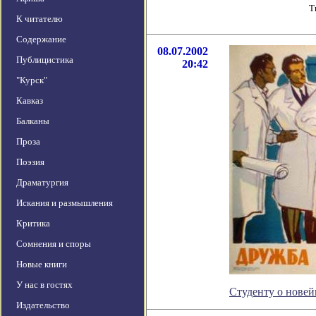
Т
К читателю
Содержание
08.07.2002
Публицистика
20:42
"Курск"
Кавказ
Балканы
Проза
Поэзия
Драматургия
Искания и размышления
Критика
Сомнения и споры
Новые книги
У нас в гостях
Студенту о новей
Издательство