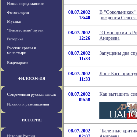
Новые передвжиники
08.07.2002
В "Сокольниках" 
Фотогалерея
13:40
рождения Сергея
Музыка
"Неизвестные" музеи
08.07.2002
"О монархии в Ро
12:26
Андреева
Риторика
Русские храмы и
монастыри
08.07.2002
Запущены два сп
11:33
Видеоархив
08.07.2002
Лэнс Басс присту
ФИЛОСОФИЯ
11:33
08.07.2002
Как вытащить сел
Современная русская мысль
09:58
Искания и размышления
ИСТОРИЯ
08.07.2002
"Балетные критик
История России
02:07
Андреева