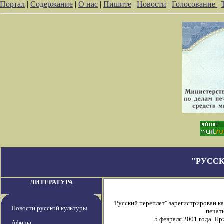
Портал
|
Содержание
|
О нас
|
Пишите
|
Новости
|
Голосование
|
"РУССК
ЛИТЕРАТУРА
"Русский переплет" зарегистрирован 
Новости русской культуры
печати
5 февраля 2001 года. П
Афиша