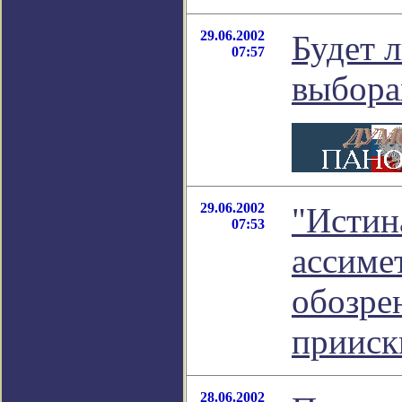
29.06.2002
Будет л
07:57
выбора
29.06.2002
"Истин
07:53
ассимет
обозре
прииск
28.06.2002