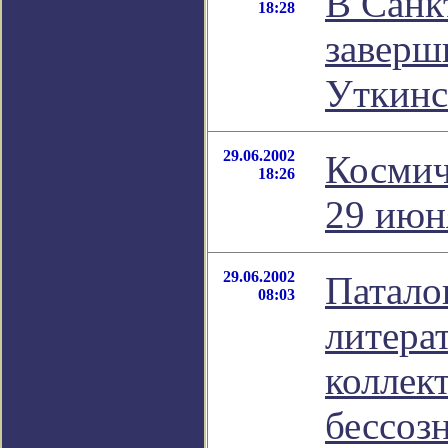
В Санк
18:28
заверш
Уткинс
29.06.2002
Космич
18:26
29 июн
29.06.2002
Патало
08:03
литера
коллек
бессоз