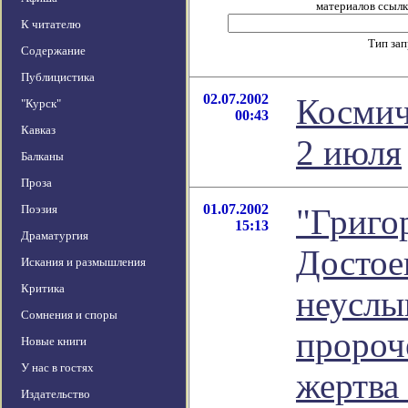
материалов ссылка
К читателю
Тип за
Содержание
Публицистика
02.07.2002
Космич
"Курск"
00:43
Кавказ
2 июля
Балканы
Проза
01.07.2002
Поэзия
"Григо
15:13
Драматургия
Достое
Искания и размышления
Критика
неуслы
Сомнения и споры
пророч
Новые книги
У нас в гостях
жертва
Издательство