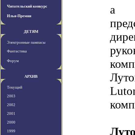
а т
Читательский конкурс
Илья-Премия
пред
ДЕТЯМ
ди
Электронные пампасы
руко
Фантастика
ком
Форум
Лут
АРХИВ
Lut
Текущий
2003
комп
2002
2001
2000
Лут
1999