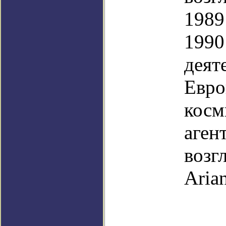
1989
1990
деят
Евро
косм
аген
возг
Aria