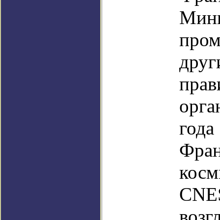
Мини
про
друг
прав
орга
год
Фран
косм
CN
возг