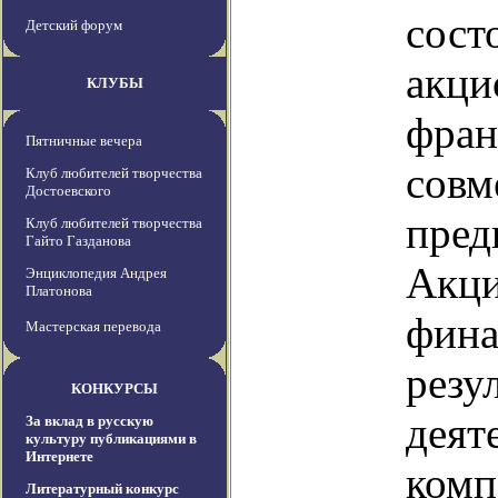
сост
Детский форум
акци
КЛУБЫ
фран
Пятничные вечера
совм
Клуб любителей творчества
Достоевского
пред
Клуб любителей творчества
Гайто Газданова
Акц
Энциклопедия Андрея
Платонова
фина
Мастерская перевода
резу
КОНКУРСЫ
деят
За вклад в русскую
культуру публикациями в
Интернете
комп
Литературный конкурс