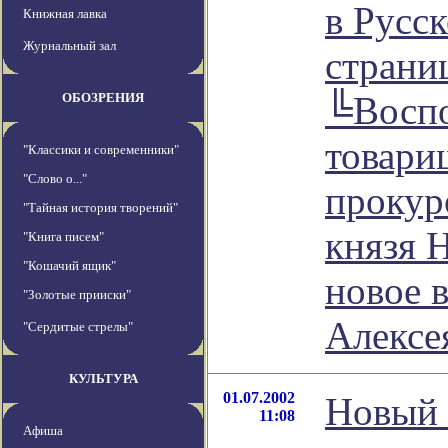
в Русск
Книжная лавка
Журнальный зал
страни
╚Восп
ОБОЗРЕНИЯ
товари
"Классики и современники"
"Слово о..."
прокур
"Тайная история творений"
князя Н
"Книга писем"
"Кошачий ящик"
новое 
"Золотые прииски"
Алексе
"Сердитые стрелы"
КУЛЬТУРА
01.07.2002
Новый 
11:08
Афиша