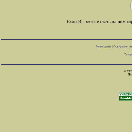
Если Вы хотите стать нашим к
Редколлегия
|
О журнале
|
Ав
Галер
© 1999
Ди