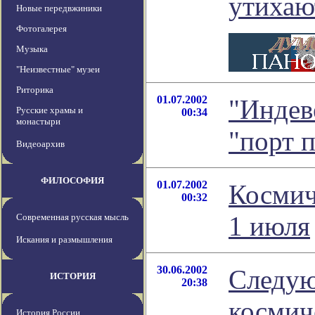
утихаю
Новые передвжиники
Фотогалерея
Музыка
"Неизвестные" музеи
Риторика
01.07.2002
"Индев
Русские храмы и
00:34
монастыри
"порт 
Видеоархив
ФИЛОСОФИЯ
01.07.2002
Космич
00:32
1 июля
Современная русская мысль
Искания и размышления
30.06.2002
Следу
ИСТОРИЯ
20:38
космич
История России