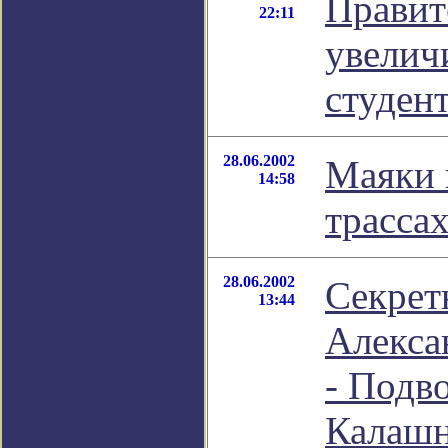
Правит
22:11
увелич
студент
28.06.2002
Маяки 
14:58
трасса
28.06.2002
Секрет
13:44
Алекса
- Подв
Калашн