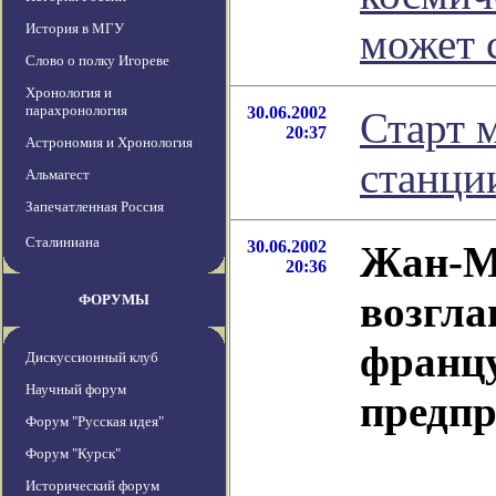
История в МГУ
может 
Слово о полку Игореве
Хронология и
парахронология
30.06.2002
Старт 
20:37
Астрономия и Хронология
станци
Альмагест
Запечатленная Россия
Сталиниана
30.06.2002
Жан-М
20:36
возгла
ФОРУМЫ
францу
Дискуссионный клуб
Научный форум
предпр
Форум "Русская идея"
Форум "Курск"
В
Исторический форум