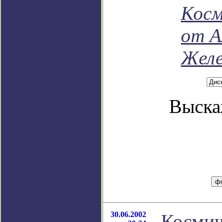
Косм
от А
Желе
Выска
30.06.2002
Космич