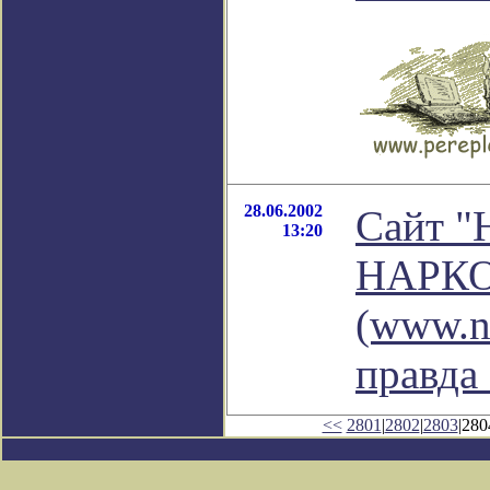
28.06.2002
Сайт "
13:20
НАРК
(www.na
правда
<<
2801
|
2802
|
2803
|280