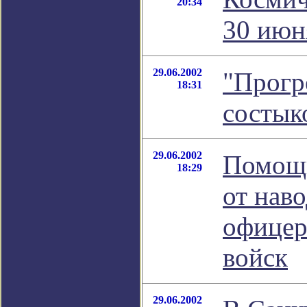
20:34
30 июн
29.06.2002
"Прогр
18:31
состык
29.06.2002
Помощ
18:29
от нав
офицер
войск
29.06.2002