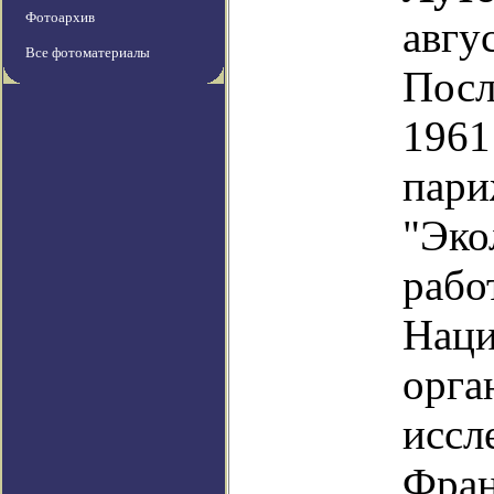
Фотоархив
авг
Все фотоматериалы
Пос
1961
пари
"Эко
р
Наци
орга
иссл
Фра