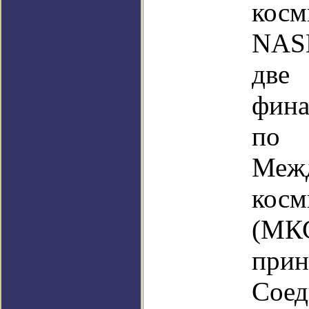
косм
NAS
две 
фина
по
Меж
косм
(МКС
прин
Соед