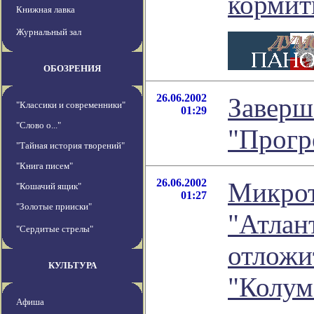
кормит
Книжная лавка
Журнальный зал
ОБОЗРЕНИЯ
26.06.2002
Заверш
"Классики и современники"
01:29
"Слово о..."
"Прогр
"Тайная история творений"
"Книга писем"
26.06.2002
Микро
"Кошачий ящик"
01:27
"Золотые прииски"
"Атлан
"Сердитые стрелы"
отложи
КУЛЬТУРА
"Колум
Афиша