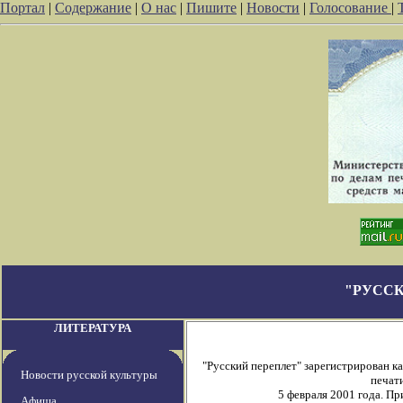
Портал
|
Содержание
|
О нас
|
Пишите
|
Новости
|
Голосование
|
"РУССК
ЛИТЕРАТУРА
"Русский переплет" зарегистрирован 
Новости русской культуры
печати
5 февраля 2001 года. П
Афиша