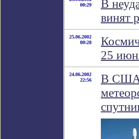
В неуд
00:29
винят 
25.06.2002
Космич
00:28
25 июн
24.06.2002
В США
22:56
метеор
спутни