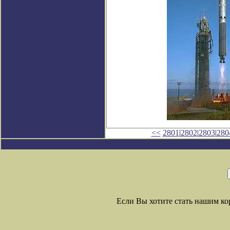
<<
2801
|
2802
|
2803
|
280
Если Вы хотите стать нашим к