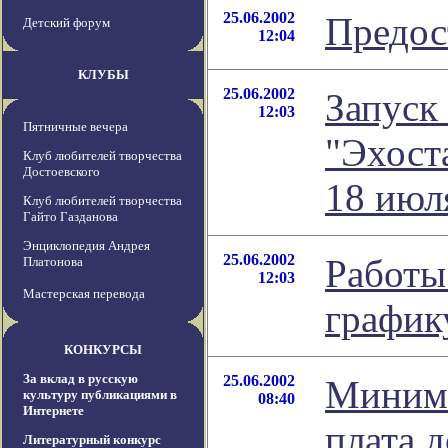
25.06.2002
Предос
Детский форум
12:04
КЛУБЫ
25.06.2002
Запуск
12:03
Пятничные вечера
"Эхост
Клуб любителей творчества
Достоевского
18 июл
Клуб любителей творчества
Гайто Газданова
Энциклопедия Андрея
25.06.2002
Работы
Платонова
12:03
Мастерская перевода
график
КОНКУРСЫ
За вклад в русскую
25.06.2002
Минима
культуру публикациями в
08:40
Интернете
плата 
Литературный конкурс