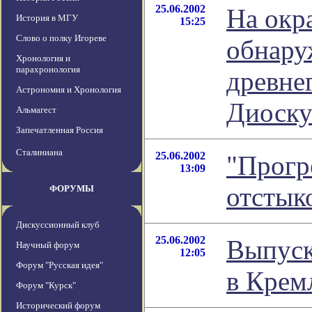
25.06.2002
На окр
История в МГУ
15:25
Слово о полку Игореве
обнару
Хронология и
парахронология
древне
Астрономия и Хронология
Диоску
Альмагест
Запечатленная Россия
Сталиниана
25.06.2002
"Прогр
13:09
отстык
ФОРУМЫ
Дискуссионный клуб
25.06.2002
Выпуск
Научный форум
12:05
Форум "Русская идея"
в Крем
Форум "Курск"
Исторический форум