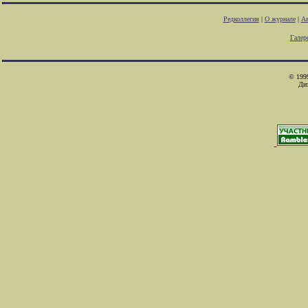
Редколлегия
|
О журнале
|
Ав
Галер
© 1999
Ди