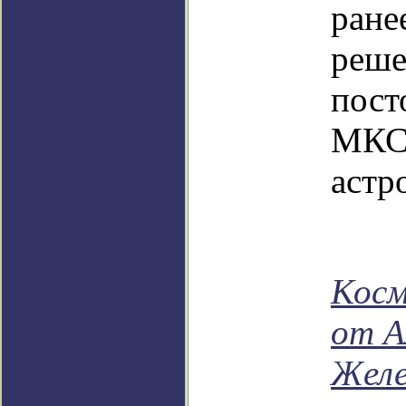
ран
реш
пос
М
астр
Косм
от А
Желе