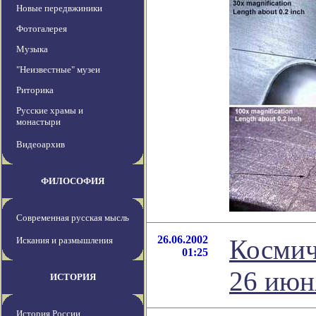
Новые передвжиники
Фотогалерея
Музыка
"Неизвестные" музеи
Риторика
Русские храмы и
монастыри
Видеоархив
ФИЛОСОФИЯ
Современная русская мысль
26.06.2002
Космич
Искания и размышления
01:25
26 июн
ИСТОРИЯ
История России