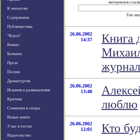
материалов ссылка
К читателю
Тип за
Содержание
Публицистика
26.06.2002
Книга 
"Курск"
14:37
Кавказ
Михаил
Балканы
журнал
Проза
Поэзия
Драматургия
26.06.2002
Алексе
Искания и размышления
13:40
Критика
люблю
Сомнения и споры
Новые книги
26.06.2002
Кто бу
У нас в гостях
12:01
Издательство