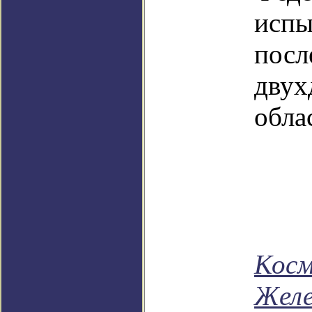
исп
пос
дву
обла
Косм
Желе