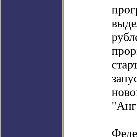
прог
выд
рубл
прор
ста
запу
ново
"Анг
По
Фе