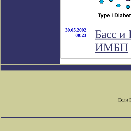
30.05.2002
Басс и
00:23
ИМБП
Если 