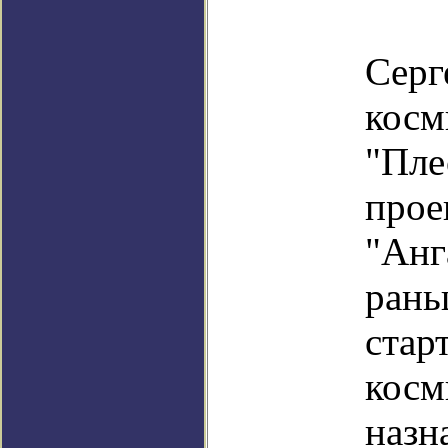
Пре
Сер
кос
"Пле
про
"Ан
рань
стар
кос
назн