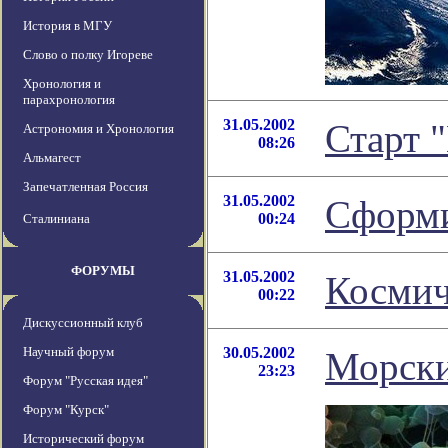
История в МГУ
Слово о полку Игореве
Хронология и
парахронология
31.05.2002
Старт 
Астрономия и Хронология
08:26
Альмагест
Запечатленная Россия
31.05.2002
Сформи
00:24
Сталиниана
ФОРУМЫ
31.05.2002
Космич
00:22
Дискуссионный клуб
Научный форум
30.05.2002
Морски
23:23
Форум "Русская идея"
Форум "Курск"
Исторический форум