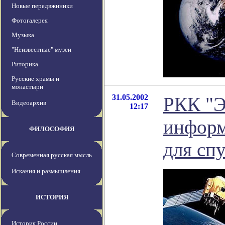
Новые передвжиники
Фотогалерея
Музыка
"Неизвестные" музеи
Риторика
Русские храмы и
монастыри
31.05.2002
РКК "Э
Видеоархив
12:17
информ
ФИЛОСОФИЯ
для сп
Современная русская мысль
Искания и размышления
ИСТОРИЯ
История России