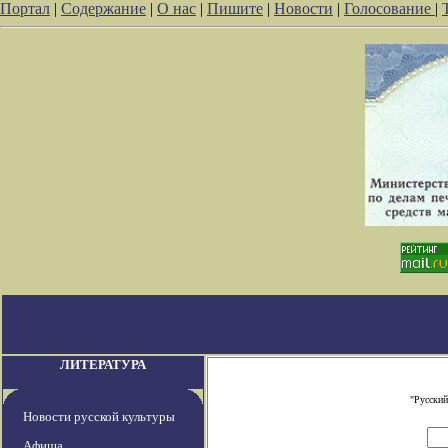
Портал
|
Содержание
|
О нас
|
Пишите
|
Новости
|
Голосование
|
ЛИТЕРАТУРА
"Русский
Новости русской культуры
Афиша