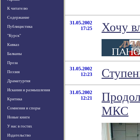
К читателю
Содержание
31.05.2002
Хочу в
Публицистика
17:25
"Курск"
Кавказ
Балканы
Проза
31.05.2002
Ступен
Поэзия
12:23
Драматургия
Искания и размышления
31.05.2002
Продол
12:21
Критика
МКС
Сомнения и споры
Новые книги
У нас в гостях
Издательство