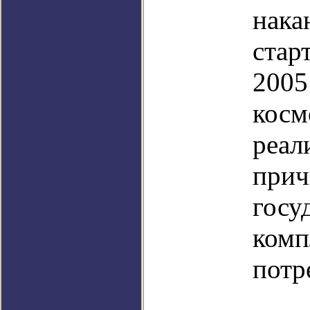
нака
стар
200
косм
реа
при
госу
комп
потр
Пок