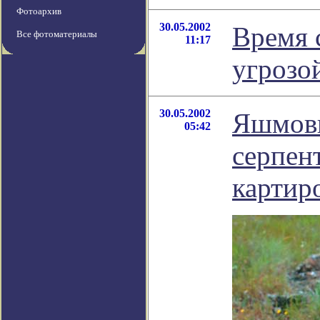
Фотоархив
30.05.2002
Время с
Все фотоматериалы
11:17
угрозо
30.05.2002
Яшмовы
05:42
серпен
картир