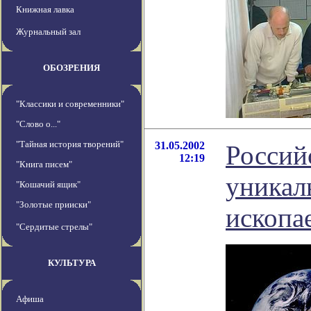
Книжная лавка
Журнальный зал
ОБОЗРЕНИЯ
"Классики и современники"
"Слово о..."
"Тайная история творений"
31.05.2002
Россий
12:19
"Книга писем"
уникал
"Кошачий ящик"
"Золотые прииски"
ископа
"Сердитые стрелы"
КУЛЬТУРА
Афиша