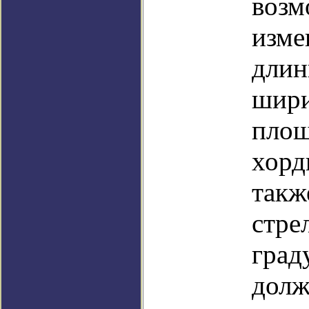
возм
изме
дли
шир
пло
хор
такж
стре
град
долж