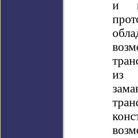
и н
прот
обл
возм
тран
из
зам
тран
кон
возм