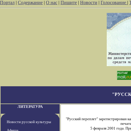
Портал
|
Содержание
|
О нас
|
Пишите
|
Новости
|
Голосование
|
"РУССК
ЛИТЕРАТУРА
"Русский переплет" зарегистрирован 
Новости русской культуры
печати
5 февраля 2001 года. П
Афиша