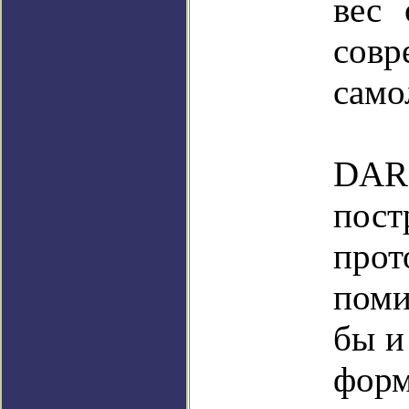
вес 
совр
само
Со
DAR
пос
прот
поми
бы и
фо