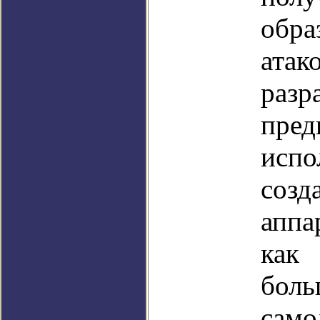
обра
атак
разр
пред
исп
созд
аппа
ка
бол
сам