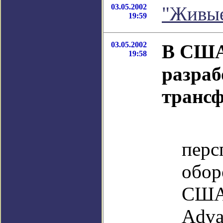
03.05.2002
"Живые
19:59
03.05.2002
В США
19:58
разраб
транс
А
перс
обо
США
Adv