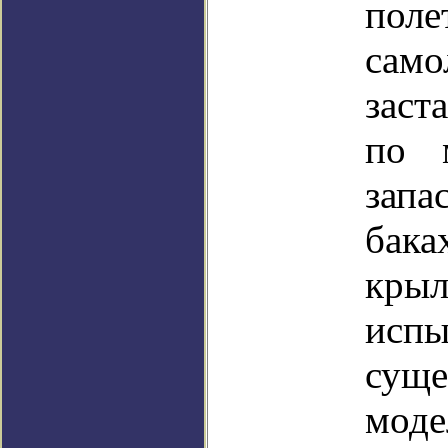
пол
са
заст
по 
зап
бака
крыл
исп
сущ
моде