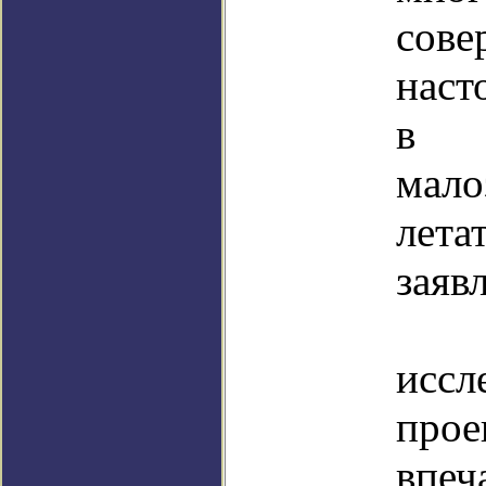
со
наст
в д
мало
лета
заяв
Пе
иссл
пр
впе