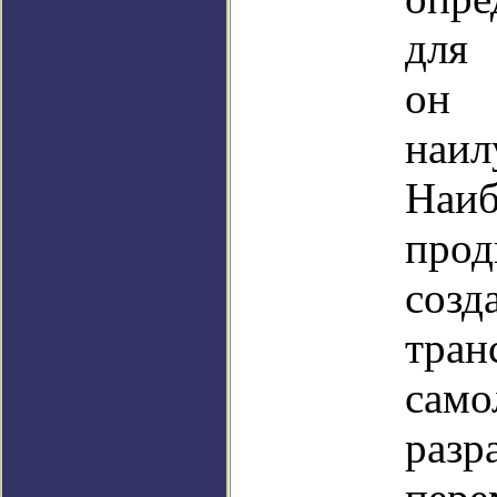
для 
он
наи
Наи
пр
созд
тран
само
разр