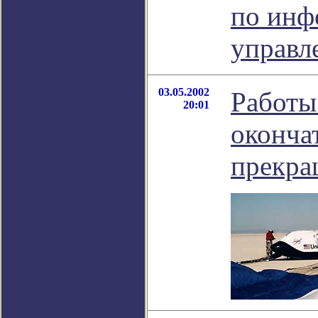
по инф
управл
03.05.2002
Работы
20:01
оконча
прекр