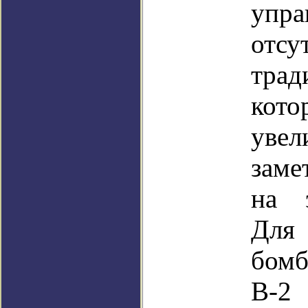
упра
отсу
трад
кото
увел
заме
на э
Дл
бомб
В-2