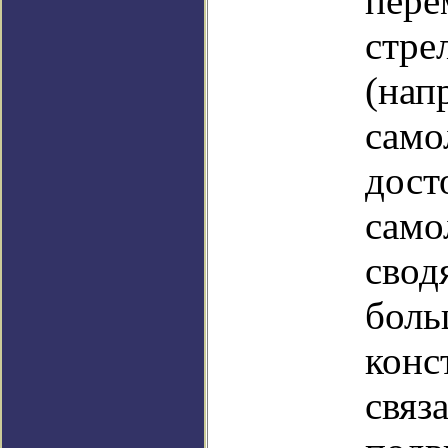
пере
стре
(н
само
дос
само
сво
бо
конс
связ