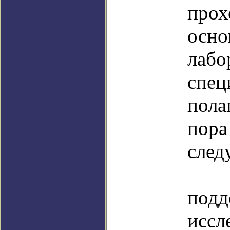
прох
ос
лабо
спе
пола
по
след
Раб
подд
иссл