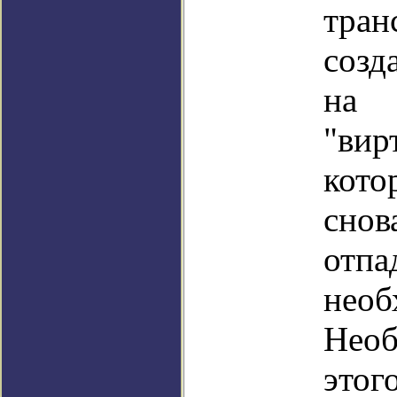
тра
созд
на 
"вир
кот
снов
отпа
необ
Нео
этог