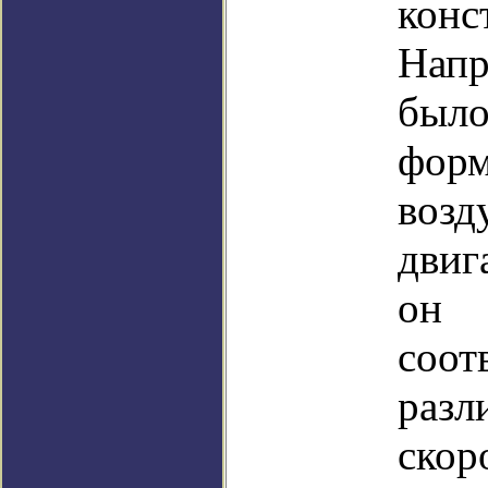
конс
Нап
был
фор
возд
двиг
он
соот
разл
ско