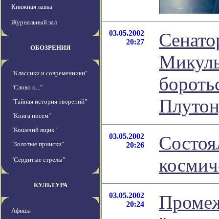
Книжная лавка
Журнальный зал
03.05.2002
Сенато
20:27
ОБОЗРЕНИЯ
Микуль
"Классики и современники"
бороть
"Слово о..."
Плуто
"Тайная история творений"
"Книга писем"
"Кошачий ящик"
03.05.2002
Состоя
"Золотые прииски"
20:26
космич
"Сердитые стрелы"
КУЛЬТУРА
03.05.2002
Промеж
20:24
Афиша