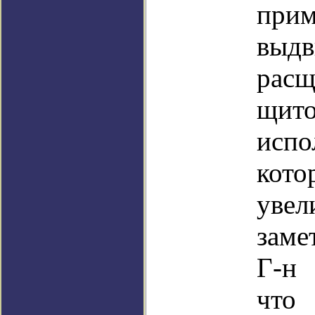
при
выд
рас
щито
испо
кото
увел
заме
Г-н 
чт