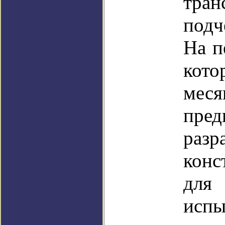
тран
подч
На п
кото
меся
пред
разр
конс
для
ис