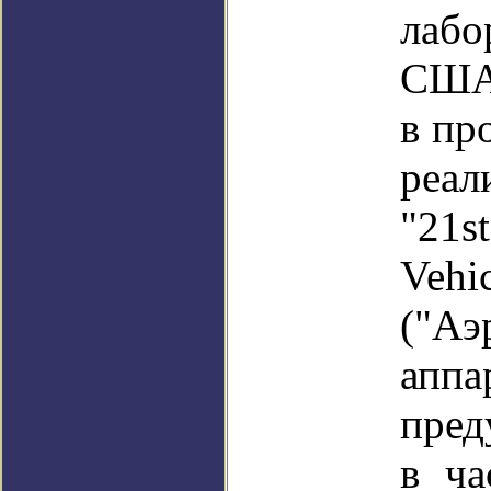
лаб
США 
в пр
реа
"21s
Vehi
("Аэ
аппа
пред
в ча