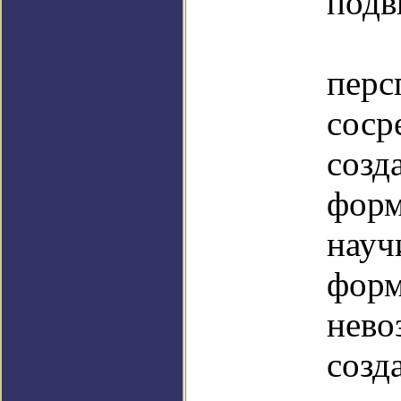
подв
В 
пер
сос
соз
фор
науч
фор
нево
соз