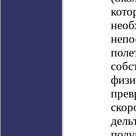
кот
необ
неп
пол
собс
физ
пре
скор
дель
по