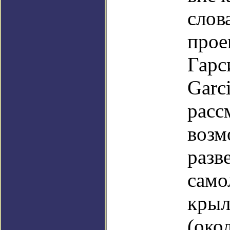
сло
про
Гар
Garci
расс
возм
разв
само
кры
(ок