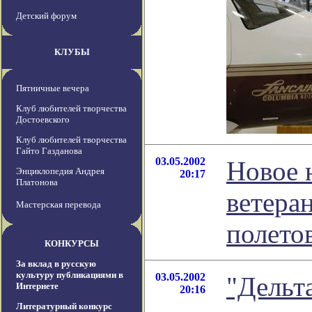
Детский форум
КЛУБЫ
Пятничные вечера
Клуб любителей творчества
Достоевского
Клуб любителей творчества
Гайто Газданова
03.05.2002
Новое 
Энциклопедия Андрея
20:17
Платонова
ветера
Мастерская перевода
полето
КОНКУРСЫ
За вклад в русскую
культуру публикациями в
03.05.2002
"Дельта
Интернете
20:16
Литературный конкурс