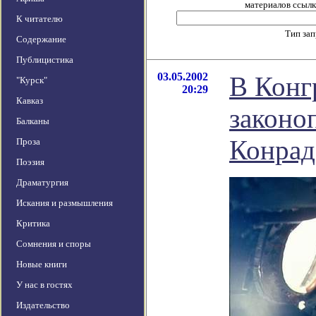
материалов ссылка
К читателю
Тип за
Содержание
Публицистика
03.05.2002
В Конг
"Курск"
20:29
Кавказ
законо
Балканы
Конрад
Проза
Поэзия
Драматургия
Искания и размышления
Критика
Сомнения и споры
Новые книги
У нас в гостях
Издательство