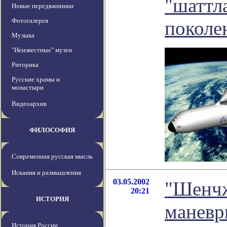
"шаттл
Новые передвжиники
Фотогалерея
поколе
Музыка
"Неизвестные" музеи
Риторика
Русские храмы и
монастыри
Видеоархив
ФИЛОСОФИЯ
Современная русская мысль
Искания и размышления
03.05.2002
"Шенч
20:21
ИСТОРИЯ
маневр
История России