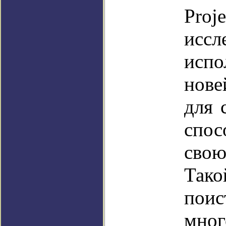
Pro
иссл
испо
нове
для 
спос
свою
Тако
поис
мн