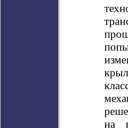
техн
тра
прош
поп
из
кры
клас
меха
реше
на п