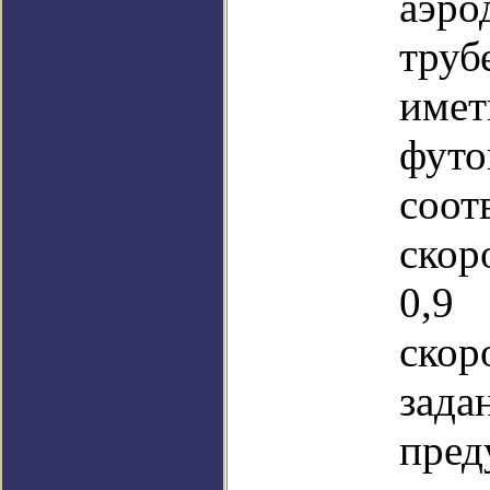
аэро
труб
име
ф
соот
скор
0,9 
скор
зада
пред