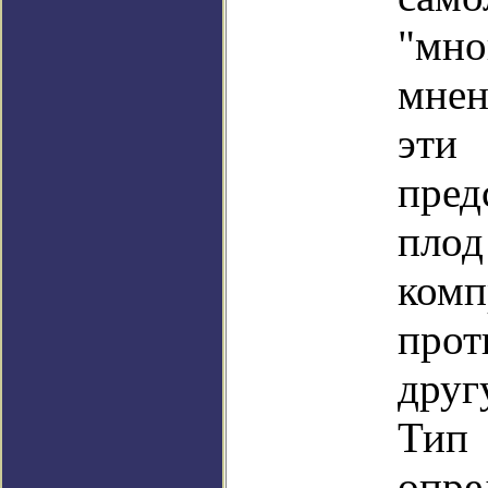
"мно
мнен
эт
пре
пло
ком
прот
друг
Тип
опре