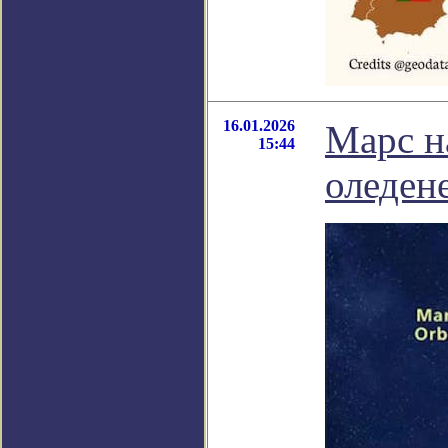
16.01.2026
Марс н
15:44
оледен