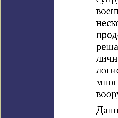
воен
неск
прод
реша
личн
логи
мног
воор
Данн