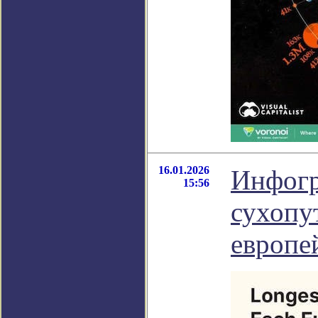
16.01.2026
Инфогр
15:56
сухопу
европе