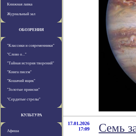
Книжная лавка
Журнальный зал
ОБОЗРЕНИЯ
"Классики и современники"
"Слово о..."
"Тайная история творений"
"Книга писем"
"Кошачий ящик"
"Золотые прииски"
"Сердитые стрелы"
КУЛЬТУРА
17.01.2026
Семь з
17:09
Афиша