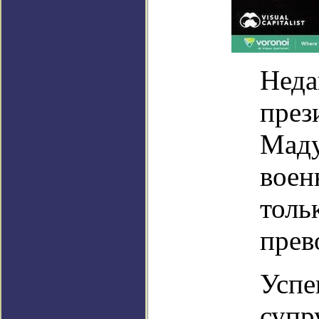
Неда
през
Маду
воен
толь
прев
Успе
супр