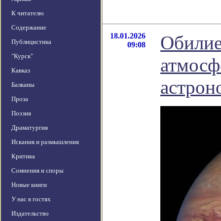
К читателю
Содержание
18.01.2026
Обилие
Публицистика
09:08
"Курск"
атмосф
Кавказ
астрон
Балканы
Проза
Поэзия
Драматургия
Искания и размышления
Критика
Сомнения и споры
Новые книги
У нас в гостях
Издательство