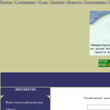
Портал
|
Содержание
|
О нас
|
Пишите
|
Новости
|
Голосование
|
ЛИТЕРАТУРА
"Русский переплет" заре
Новости русской культуры
Афиша