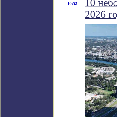
10 неб
10:52
2026 го