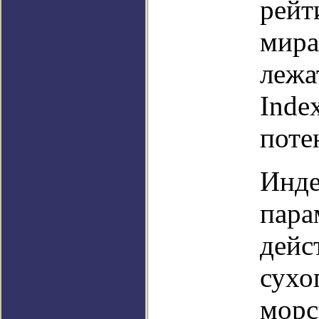
рейт
мира
лежа
Inde
поте
Инде
пара
дейс
сухо
морс