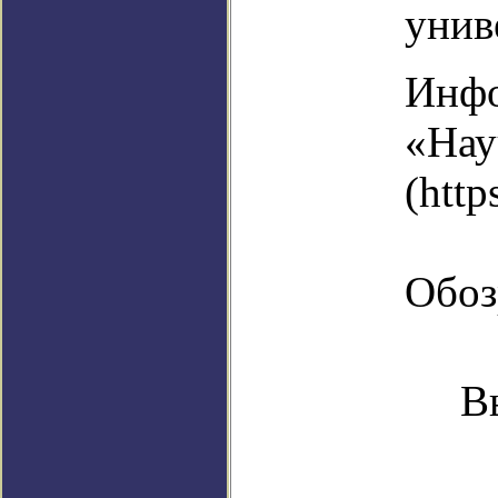
уни
Инфо
«Нау
(http
Обоз
В