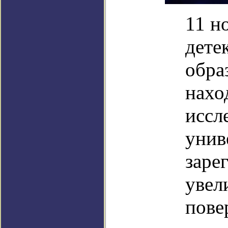
11 н
дете
обра
нахо
иссл
унив
заре
увел
пове