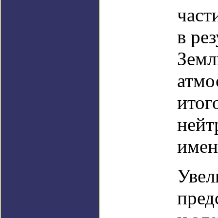
част
в ре
Земл
атмо
итог
нейт
имен
Увел
пред