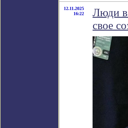
12.11.2025
Люди в
16:22
свое со