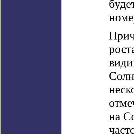
буде
номе
Прич
рост
види
Солн
неск
отме
на С
част