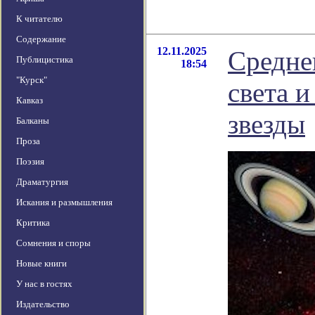
К читателю
Содержание
12.11.2025
Средне
Публицистика
18:54
"Курск"
света и
Кавказ
звезды
Балканы
Проза
Поэзия
Драматургия
Искания и размышления
Критика
Сомнения и споры
Новые книги
У нас в гостях
Издательство