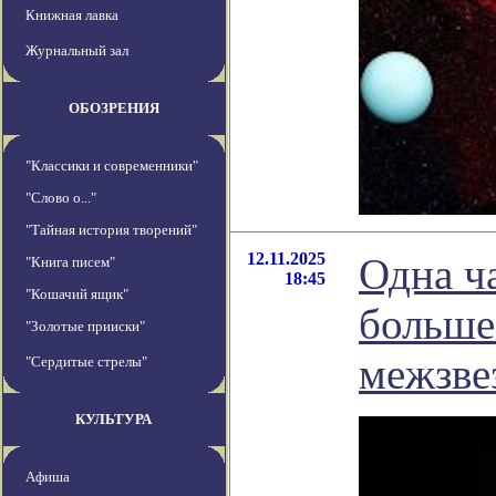
Книжная лавка
Журнальный зал
ОБОЗРЕНИЯ
"Классики и современники"
"Слово о..."
"Тайная история творений"
12.11.2025
Одна ч
"Книга писем"
18:45
"Кошачий ящик"
больше
"Золотые прииски"
межзве
"Сердитые стрелы"
КУЛЬТУРА
Афиша