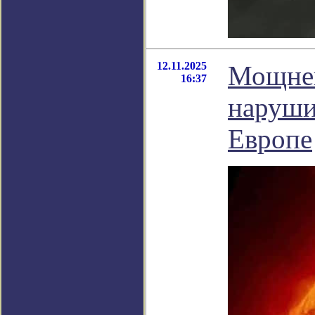
12.11.2025
Мощней
16:37
наруши
Европе