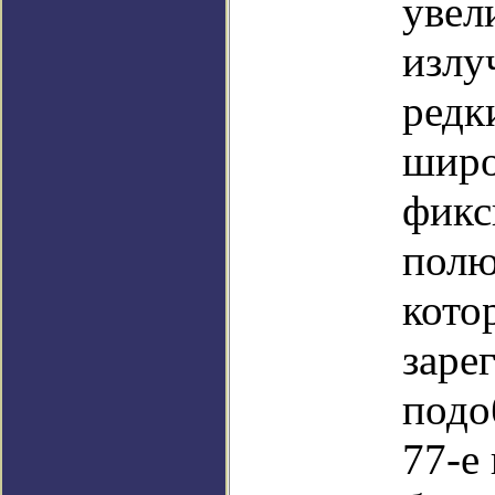
увел
излу
редк
широ
фикс
полю
кото
заре
подо
77-е 