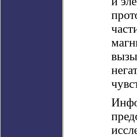
и эл
прот
част
магн
вызы
нега
чувс
Инф
пред
иссл