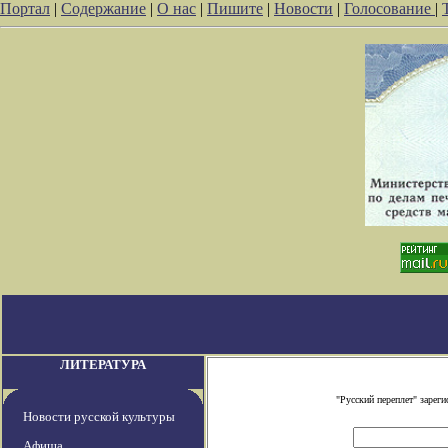
Портал
|
Содержание
|
О нас
|
Пишите
|
Новости
|
Голосование
|
ЛИТЕРАТУРА
"Русский переплет" заре
Новости русской культуры
Афиша