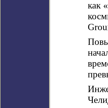
как 
косм
Grou
Повы
нача
врем
прев
Инж
Чели