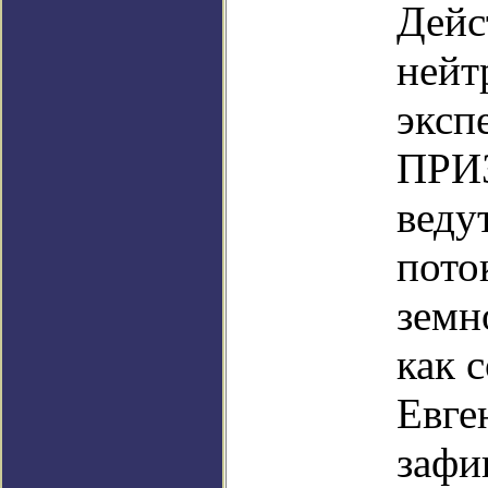
Дей
нейт
эксп
ПРИЗ
веду
пото
земн
как 
Евге
зафи