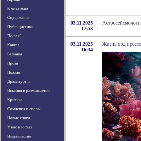
К читателю
Содержание
03.11.2025
Астросейсмологи
Публицистика
17:53
"Курск"
03.11.2025
Жизнь под прессо
Кавказ
16:34
Балканы
Проза
Поэзия
Драматургия
Искания и размышления
Критика
Сомнения и споры
Новые книги
У нас в гостях
Издательство