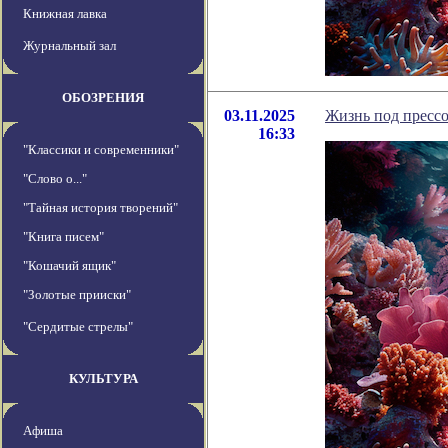
Книжная лавка
Журнальный зал
ОБОЗРЕНИЯ
03.11.2025
Жизнь под прессо
16:33
"Классики и современники"
"Слово о..."
"Тайная история творений"
"Книга писем"
"Кошачий ящик"
"Золотые прииски"
"Сердитые стрелы"
КУЛЬТУРА
Афиша