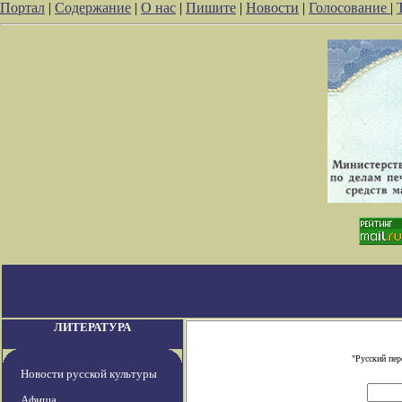
Портал
|
Содержание
|
О нас
|
Пишите
|
Новости
|
Голосование
|
ЛИТЕРАТУРА
"Русский пе
Новости русской культуры
Афиша