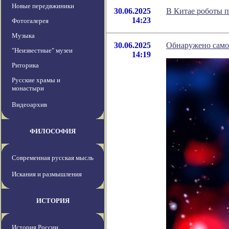
Новые передвжиники
30.06.2025
В Китае роботы 
14:23
Фотогалерея
Музыка
30.06.2025
Обнаружено самое
"Неизвестные" музеи
14:19
Риторика
Русские храмы и
монастыри
Видеоархив
ФИЛОСОФИЯ
Современная русская мысль
Искания и размышления
ИСТОРИЯ
История России