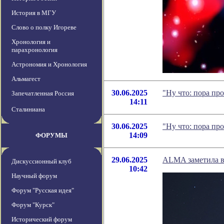
История в МГУ
Слово о полку Игореве
Хронология и
парахронология
Астрономия и Хронология
Альмагест
30.06.2025
"Ну что: пора пр
Запечатленная Россия
14:11
Сталиниана
30.06.2025
"Ну что: пора пр
14:09
ФОРУМЫ
29.06.2025
ALMA заметила в
Дискуссионный клуб
10:42
Научный форум
Форум "Русская идея"
Форум "Курск"
Исторический форум