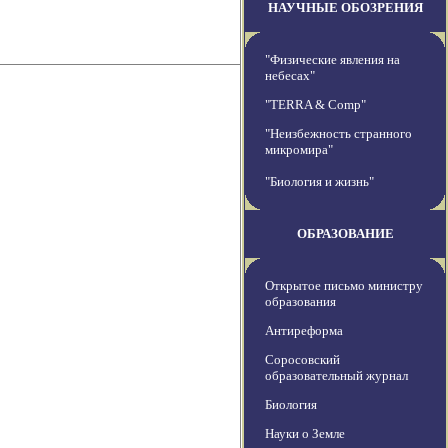
НАУЧНЫЕ ОБОЗРЕНИЯ
"Физические явления на
небесах"
"TERRA & Comp"
"Неизбежность странного
микромира"
"Биология и жизнь"
ОБРАЗОВАНИЕ
Открытое письмо министру
образования
Антиреформа
Соросовский
образовательный журнал
Биология
Науки о Земле