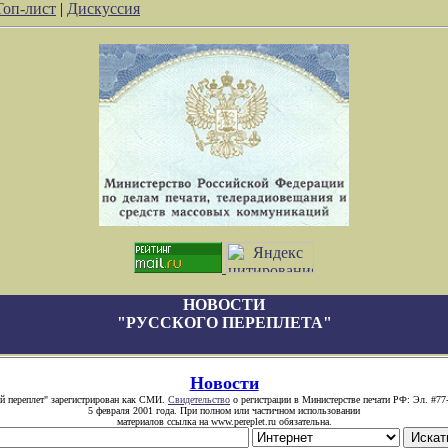
Топ-лист
|
Дискуссия
НОВОСТИ
"РУССКОГО ПЕРЕПЛЕТА"
Новости
й переплет" зарегистрирован как СМИ.
Свидетельство
о регистрации в Министерстве печати РФ: Эл. #77
5 февраля 2001 года. При полном или частичном использовании
материалов ссылка на www.pereplet.ru обязательна.