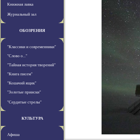
Книжная лавка
Журнальный зал
ОБОЗРЕНИЯ
"Классики и современники"
"Слово о..."
"Тайная история творений"
"Книга писем"
"Кошачий ящик"
"Золотые прииски"
"Сердитые стрелы"
КУЛЬТУРА
Афиша