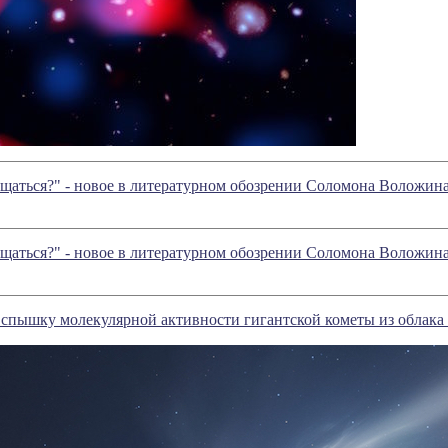
ощаться?" - новое в литературном обозрении Соломона Воложин
ощаться?" - новое в литературном обозрении Соломона Воложин
спышку молекулярной активности гигантской кометы из облака