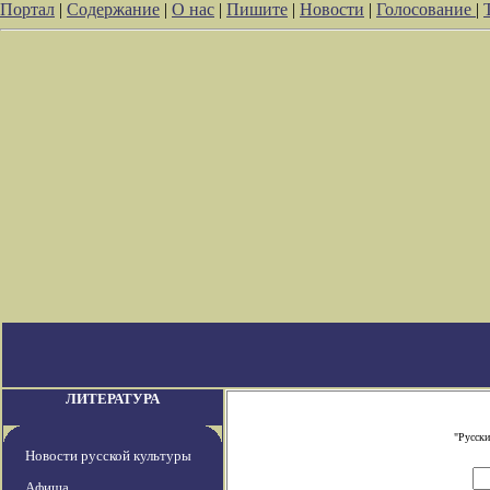
Портал
|
Содержание
|
О нас
|
Пишите
|
Новости
|
Голосование
|
ЛИТЕРАТУРА
"Русски
Новости русской культуры
Афиша