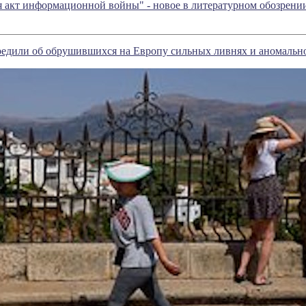
я акт информационной войны" - новое в литературном обозрен
редили об обрушившихся на Европу сильных ливнях и аномальн