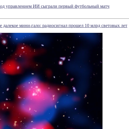
под управлением ИИ сыграли первый футбольный матч
 далекое мини-гало: радиосигнал прошел 10 млрд световых лет