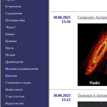
К читателю
Содержание
30.06.2025
Галактику Андром
Публицистика
15:34
"Курск"
Кавказ
Балканы
Проза
Поэзия
Драматургия
Искания и размышления
Критика
Сомнения и споры
Новые книги
30.06.2025
Телескоп в Антар
У нас в гостях
15:13
Издательство