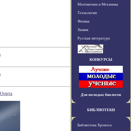
Математика и Механика
Технология
Физика
Химия
Русская литература
а
КОНКУРСЫ
а
 Оорта
Для молодых биологов
БИБЛИОТЕКИ
Библиотека Хроноса