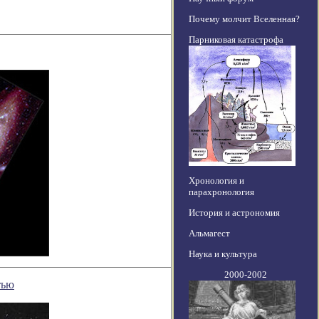
Почему молчит Вселенная?
Парниковая катастрофа
Хронология и
парахронология
История и астрономия
Альмагест
Наука и культура
2000-2002
тью