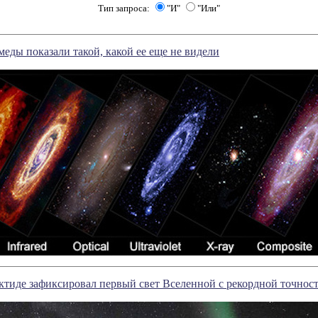
Тип запроса:
"И"
"Или"
еды показали такой, какой ее еще не видели
ктиде зафиксировал первый свет Вселенной с рекордной точнос