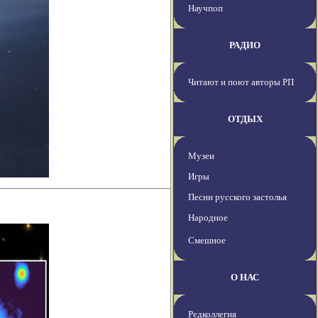
Научпоп
РАДИО
Читают и поют авторы РП
ОТДЫХ
Музеи
Игры
Песни русского застолья
Народное
Смешное
О НАС
Редколлегия