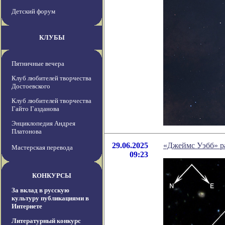
Детский форум
КЛУБЫ
Пятничные вечера
Клуб любителей творчества
Достоевского
Клуб любителей творчества
Гайто Газданова
Энциклопедия Андрея
Платонова
29.06.2025
«Джеймс Уэбб» р
Мастерская перевода
09:23
КОНКУРСЫ
За вклад в русскую
культуру публикациями в
Интернете
Литературный конкурс