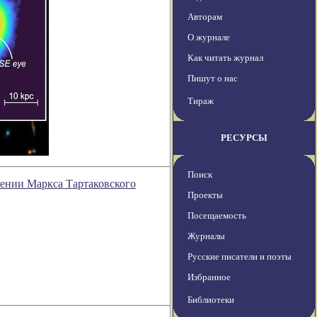
Авторам
О журнале
Как читать журнал
Пишут о нас
Тираж
РЕСУРСЫ
Поиск
рении Маркса Тартаковского
Проекты
Посещаемость
Журналы
Русские писатели и поэты
Избранное
Библиотеки