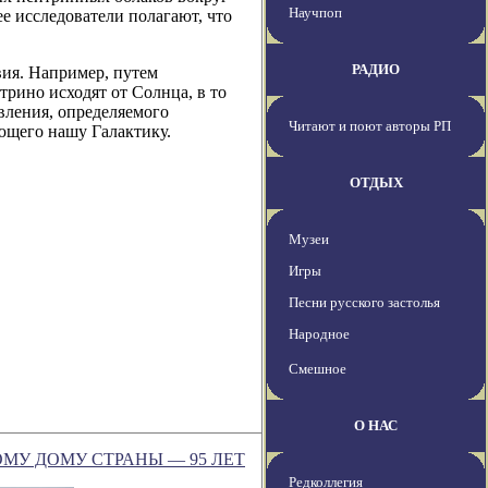
Научпоп
е исследователи полагают, что
РАДИО
вия. Например, путем
рино исходят от Солнца, в то
авления, определяемого
Читают и поют авторы РП
ющего нашу Галактику.
ОТДЫХ
Музеи
Игры
Песни русского застолья
Народное
Смешное
О НАС
МУ ДОМУ СТРАНЫ ― 95 ЛЕТ
Редколлегия