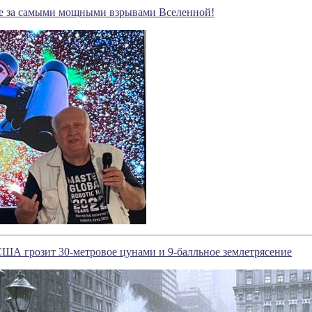
 за самыми мощными взрывами Вселенной!
ША грозит 30-метровое цунами и 9-балльное землетрясение