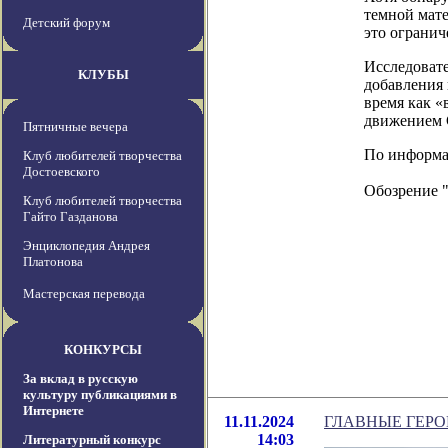
темной мате
Детский форум
это огранич
Исследовате
КЛУБЫ
добавления 
время как «
движением 
Пятничные вечера
По информаци
Клуб любителей творчества
Достоевского
Обозрение 
Клуб любителей творчества
Гайто Газданова
Энциклопедия Андрея
Платонова
Мастерская перевода
КОНКУРСЫ
За вклад в русскую
культуру публикациями в
Интернете
11.11.2024
ГЛАВНЫЕ ГЕРО
14:03
Литературный конкурс