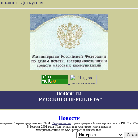
Топ-лист
|
Дискуссия
НОВОСТИ
"РУССКОГО ПЕРЕПЛЕТА"
Новости
й переплет" зарегистрирован как СМИ.
Свидетельство
о регистрации в Министерстве печати РФ: Эл. #77
5 февраля 2001 года. При полном или частичном использовании
материалов ссылка на www.pereplet.ru обязательна.