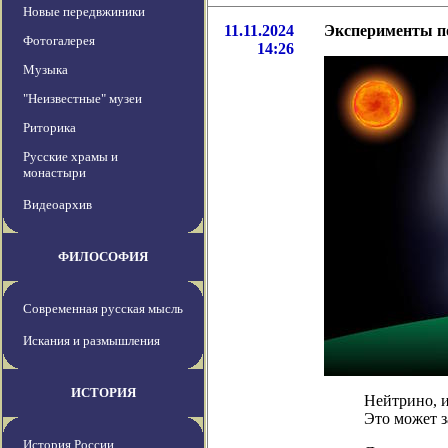
Новые передвжиники
11.11.2024
Эксперименты п
Фотогалерея
14:26
Музыка
"Неизвестные" музеи
Риторика
Русские храмы и
монастыри
Видеоархив
ФИЛОСОФИЯ
Современная русская мысль
Искания и размышления
ИСТОРИЯ
Нейтрино, и
Это может з
История России