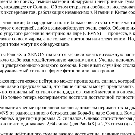
имента по поиску темной материи обнаружили нейтринный тума
у, исходящее от Солнца. Об этом открытии сообщают исследов
х экспериментов, работающих независимо в Италии и Китае соо
маленькие, беззарядные и почти безмассовые субатомные части
твуют с материей, либо взаимодействуют очень слабо. Обычно 
о упругого рассеяния нейтрино на ядре (CEvNS) — процесса, в 
вуют со всем ядром, а не только с протоном или электроном. Но,
рии тоже могут их обнаруживать.
ты PandaX и XENON пытаются зафиксировать возможную част
скую слабо взаимодействующую частицу вимп. Ученые использу
и ультрахолодного жидкого ксенона. Если вимп случайно столкн
наруживаемый сигнал в форме фотонов или электронов.
коэнергетическое нейтрино может производить сигнал, который
ли давно предсказывали, что такие сигналы могут представлять
 потенциальный сигнал от кандидатов темной материи в опред
 Но только теперь эксперименты достигли достаточной точности
едования ученые проанализировали данные экспериментов за два
vNS от радиоактивного бета-распада Бора-8 в ядре Солнца. Ко
 PandaX идентифицировала 75 сигналов. Однако статистическая 
ов почти одинаковая: 2,64 сигма (для PandaX) и 2,73 сигма (дл
ужение нейтринного тумана важное достижение, наличие плотн