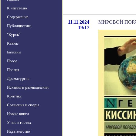
К читателю
Содержание
11.11.2024
МИРОВОЙ ПОР
Публицистика
19:17
"Курск"
Кавказ
Балканы
Проза
Поэзия
Драматургия
Искания и размышления
Критика
Сомнения и споры
Новые книги
У нас в гостях
Издательство