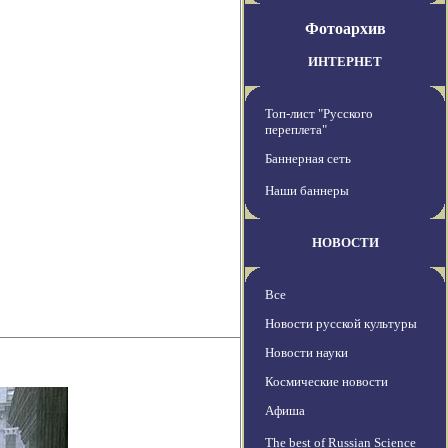
Фотоархив
ИНТЕРНЕТ
Топ-лист "Русского
переплета"
Баннерная сеть
Наши баннеры
НОВОСТИ
Все
Новости русской культуры
Новости науки
Космические новости
Афиша
The best of Russian Science