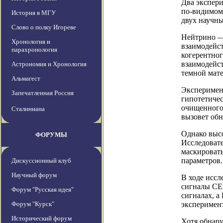
Два экспер
по-видимом
История в МГУ
двух научны
Слово о полку Игореве
Нейтрино — 
Хронология и
взаимодейс
парахронология
когерентног
взаимодейст
Астрономия и Хронология
темной мате
Альмагест
Эксперимен
Запечатленная Россия
гипотетиче
очищенного 
Сталиниана
вызовет об
Однако высо
ФОРУМЫ
Исследовате
маскировать
параметров.
Дискуссионный клуб
Научный форум
В ходе иссл
сигналы CE
Форум "Русская идея"
сигналах, а
Форум "Курск"
эксперимент
Исторический форум
Хотя обнар