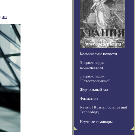
ации
Космические новости
Энциклопедия
космонавтика
Энциклопедия
"Естествознание"
Журнальный зал
Физматлит
News of Russian Science and
Technology
Научные семинары