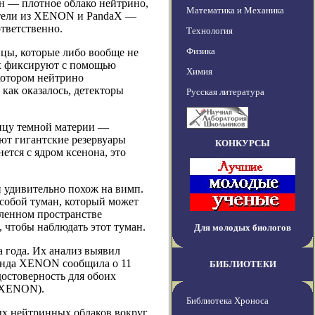
н — плотное облако нейтрино,
Математика и Механика
атели из XENON и PandaX —
тветственно.
Технология
Физика
цы, которые либо вообще не
их фиксируют с помощью
Химия
котором нейтрино
 как оказалось, детекторы
Русская литература
ицу темной материи —
ют гигантские резервуары
КОНКУРСЫ
ется с ядром ксенона, это
 удивительно похож на вимп.
 собой туман, который может
еленном пространстве
, чтобы наблюдать этот туман.
Для молодых биологов
 года. Их анализ выявил
манда XENON сообщила о 11
БИБЛИОТЕКИ
достоверность для обоих
я XENON).
Библиотека Хроноса
ых нейтринных облаков вокруг