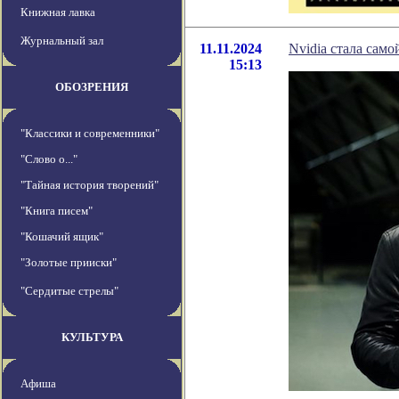
Книжная лавка
Журнальный зал
11.11.2024
Nvidia стала сам
15:13
ОБОЗРЕНИЯ
"Классики и современники"
"Слово о..."
"Тайная история творений"
"Книга писем"
"Кошачий ящик"
"Золотые прииски"
"Сердитые стрелы"
КУЛЬТУРА
Афиша