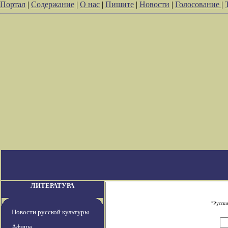
Портал
|
Содержание
|
О нас
|
Пишите
|
Новости
|
Голосование
|
ЛИТЕРАТУРА
"Русски
Новости русской культуры
Афиша