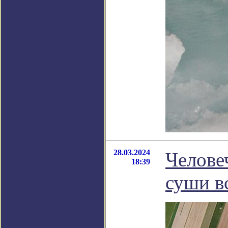
28.03.2024
Челове
18:39
суши вс