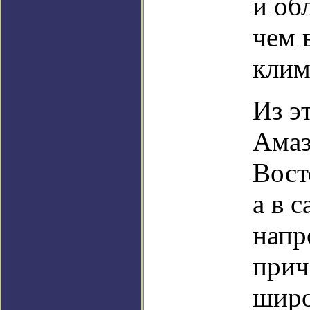
и об
чем 
клим
Из э
Амаз
Вост
а в 
напр
прич
широ