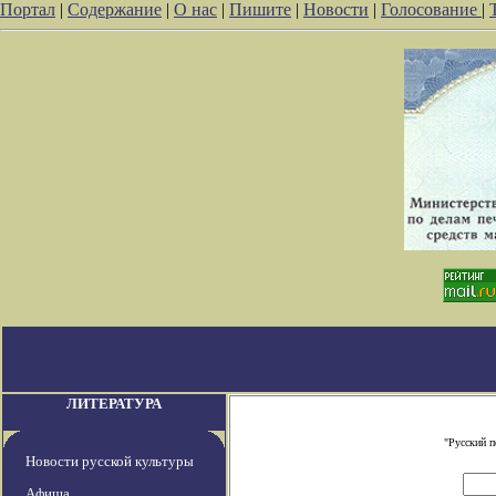
Портал
|
Содержание
|
О нас
|
Пишите
|
Новости
|
Голосование
|
ЛИТЕРАТУРА
"Русский п
Новости русской культуры
Афиша