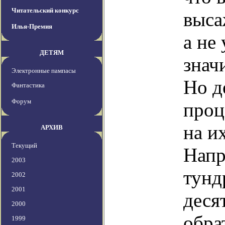
Читательский конкурс
выса
Илья-Премия
а не
ДЕТЯМ
знач
Электронные пампасы
Но д
Фантастика
Форум
проц
на и
АРХИВ
Текущий
Напр
2003
тунд
2002
2001
деся
2000
обра
1999