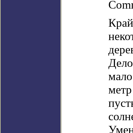
Comm
Край
неко
дере
Дело
мало
метр
пуст
солн
Умен