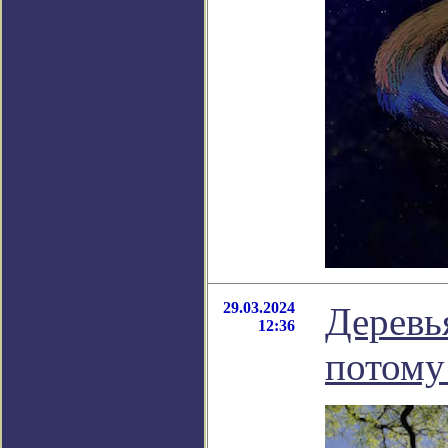
29.03.2024
Деревь
12:36
потому