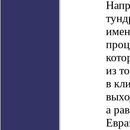
Напр
тунд
имен
проц
кото
из т
в кл
выхо
а ра
Евра