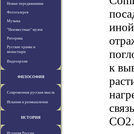
Comm
Новые передвжиники
поса
Фотогалерея
Музыка
иной
"Неизвестные" музеи
отра
Риторика
Русские храмы и
погл
монастыри
Видеоархив
к вы
ФИЛОСОФИЯ
раст
нагр
Современная русская мысль
Искания и размышления
связ
СО2
ИСТОРИЯ
История России