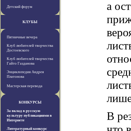
а ос
Детский форум
приж
КЛУБЫ
веро
Пятничные вечера
лист
Клуб любителей творчества
Достоевского
отно
Клуб любителей творчества
Гайто Газданова
сред
Энциклопедия Андрея
Платонова
лист
Мастерская перевода
лише
КОНКУРСЫ
За вклад в русскую
В ре
культуру публикациями в
Интернете
что 
Литературный конкурс