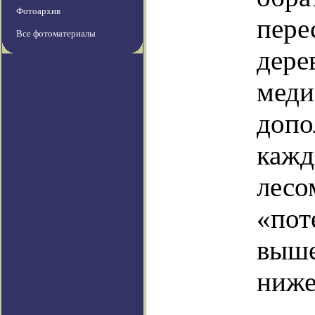
Фотоархив
пере
Все фотоматериалы
дере
меди
допо
кажд
лесо
«пот
выше
ниже