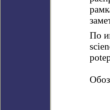
рамк
заме
По и
scien
potep
Обоз