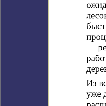
ожид
лесо
быст
проц
— ре
рабо
дере
Из в
уже 
расп