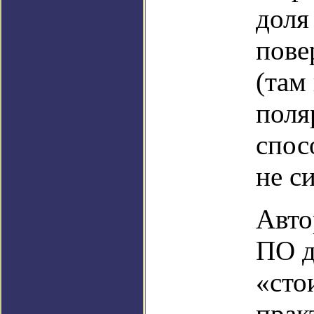
доля
пове
(там
поля
спос
не с
Авто
ПО д
«сто
прак