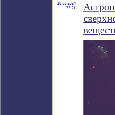
28.03.2024
Астрон
22:21
сверхн
вещест