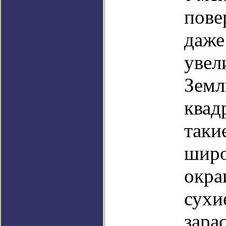
пове
даже
увел
Земл
квад
таки
широ
окра
сухи
зара