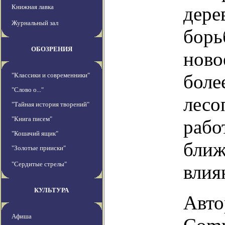
Книжная лавка
дере
Журнальный зал
борь
ОБОЗРЕНИЯ
ново
боле
"Классики и современники"
"Слово о..."
лесо
"Тайная история творений"
"Книга писем"
рабо
"Кошачий ящик"
ближ
"Золотые прииски"
"Сердитые стрелы"
влия
КУЛЬТУРА
Авто
Афиша