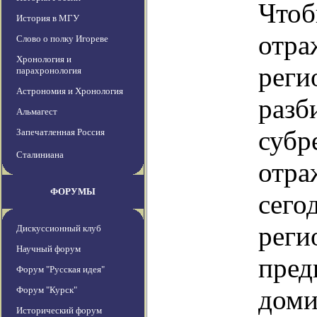
Чтоб
История в МГУ
отра
Слово о полку Игореве
Хронология и
реги
парахронология
Астрономия и Хронология
разб
Альмагест
субр
Запечатленная Россия
Сталиниана
отра
ФОРУМЫ
сего
реги
Дискуссионный клуб
Научный форум
пред
Форум "Русская идея"
Форум "Курск"
доми
Исторический форум