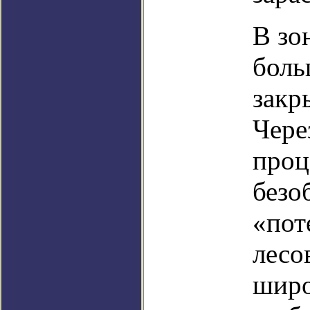
В зо
боль
закр
Чере
проц
безо
«пот
лесо
широ