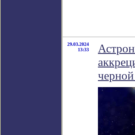
29.03.2024
Астрон
13:33
аккрец
черной