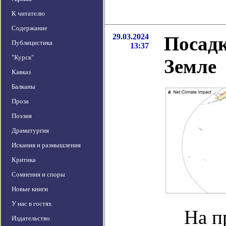
К читателю
Содержание
29.03.2024
Посадк
Публицистика
13:37
"Курск"
Земле
Кавказ
Балканы
Проза
Поэзия
Драматургия
Искания и размышления
Критика
Сомнения и споры
Новые книги
У нас в гостях
На п
Издательство