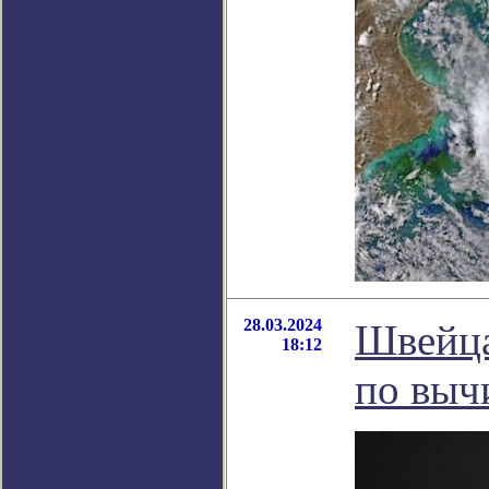
28.03.2024
Швейца
18:12
по выч