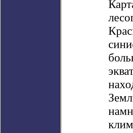
Карт
лесо
Крас
сини
боль
эква
нахо
Земл
намн
клим