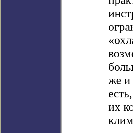
инст
огра
«охл
возм
боль
же и
есть
их к
клим