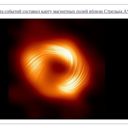
та событий составил карту магнитных полей вблизи Стрельца А