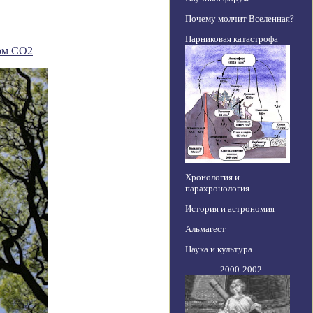
Почему молчит Вселенная?
Парниковая катастрофа
ком СО2
Хронология и
парахронология
История и астрономия
Альмагест
Наука и культура
2000-2002