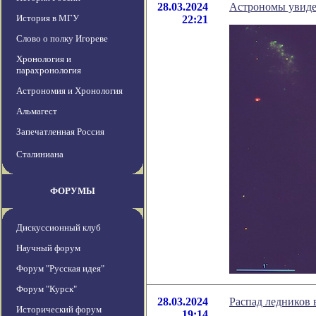
28.03.2024
Астрономы увидел
История в МГУ
22:21
Слово о полку Игореве
Хронология и
парахронология
Астрономия и Хронология
Альмагест
Запечатленная Россия
Сталиниана
ФОРУМЫ
Дискуссионный клуб
Научный форум
Форум "Русская идея"
Форум "Курск"
28.03.2024
Распад ледников 
Исторический форум
19:14