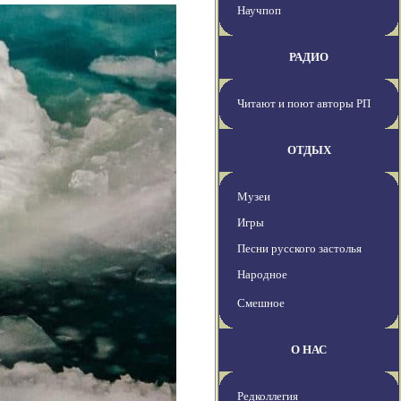
Научпоп
РАДИО
Читают и поют авторы РП
ОТДЫХ
Музеи
Игры
Песни русского застолья
Народное
Смешное
О НАС
Редколлегия