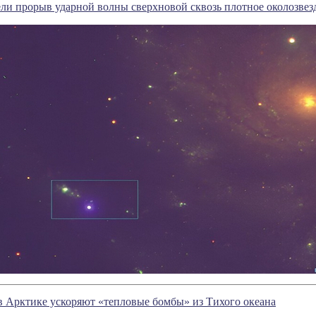
и прорыв ударной волны сверхновой сквозь плотное околозвез
в Арктике ускоряют «тепловые бомбы» из Тихого океана