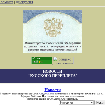
Топ-лист
|
Дискуссия
НОВОСТИ
"РУССКОГО ПЕРЕПЛЕТА"
Новости
й переплет" зарегистрирован как СМИ.
Свидетельство
о регистрации в Министерстве печати РФ: Эл. #77
5 февраля 2001 года. При полном или частичном использовании
материалов ссылка на www.pereplet.ru обязательна.