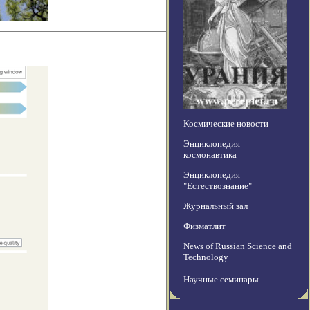
Космические новости
Энциклопедия
космонавтика
Энциклопедия
"Естествознание"
Журнальный зал
Физматлит
News of Russian Science and
Technology
Научные семинары