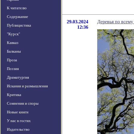
К читателю
Содержание
29.03.2024
Деревья по всему
Публицистика
12:36
"Курск"
Кавказ
Балканы
Проза
Поэзия
Драматургия
Искания и размышления
Критика
Сомнения и споры
Новые книги
У нас в гостях
Издательство