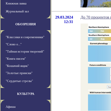
Книжная лавка
Журнальный зал
29.03.2024
До 70 процентов 
12:31
ОБОЗРЕНИЯ
"Классики и современники"
"Слово о..."
"Тайная история творений"
"Книга писем"
"Кошачий ящик"
"Золотые прииски"
"Сердитые стрелы"
КУЛЬТУРА
Афиша