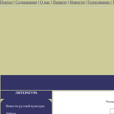
Портал
|
Содержание
|
О нас
|
Пишите
|
Новости
|
Голосование
|
ЛИТЕРАТУРА
"Русски
Новости русской культуры
Афиша