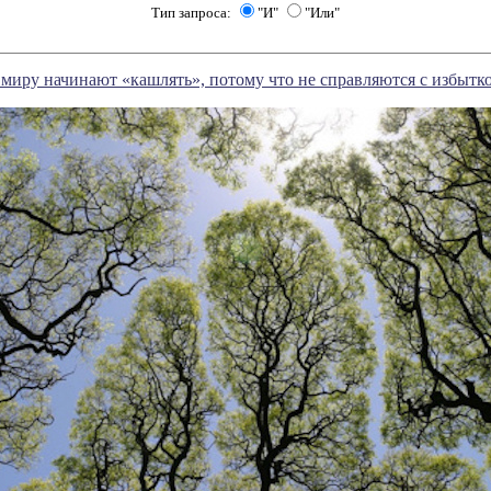
Тип запроса:
"И"
"Или"
 миру начинают «кашлять», потому что не справляются с избыт