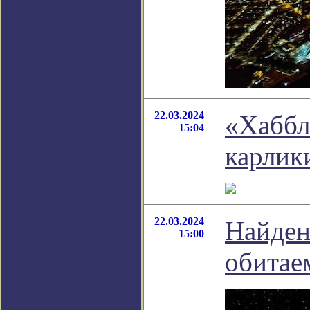
22.03.2024
«Хаббл
15:04
карлик
22.03.2024
Найден
15:00
обитае