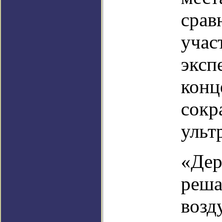
срав
учас
эксп
конц
сокр
ульт
«Дер
реша
возд