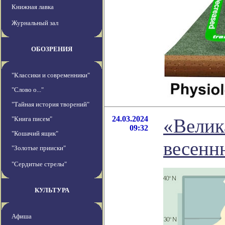
Книжная лавка
Журнальный зал
ОБОЗРЕНИЯ
"Классики и современники"
"Слово о..."
"Тайная история творений"
24.03.2024
"Книга писем"
«Велик
09:32
"Кошачий ящик"
весенн
"Золотые прииски"
"Сердитые стрелы"
КУЛЬТУРА
Афиша