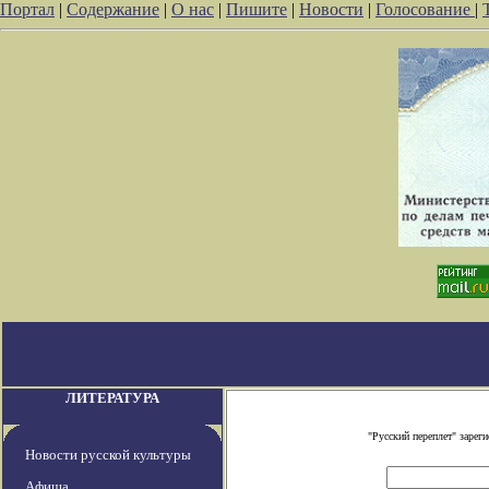
Портал
|
Содержание
|
О нас
|
Пишите
|
Новости
|
Голосование
|
ЛИТЕРАТУРА
"Русский переплет" заре
Новости русской культуры
Афиша