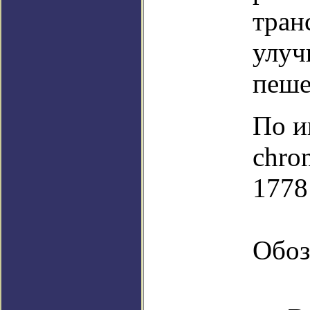
тран
улуч
пеше
По и
chro
1778
Обоз