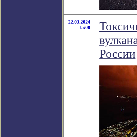
22.03.2024
Токсич
15:08
вулкан
России