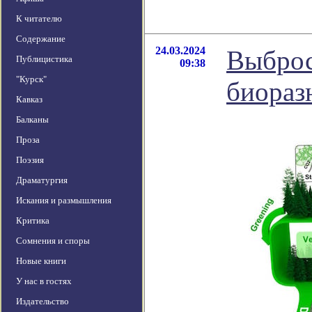
К читателю
Содержание
24.03.2024
Выброс
Публицистика
09:38
"Курск"
биораз
Кавказ
Балканы
Проза
Поэзия
Драматургия
Искания и размышления
Критика
Сомнения и споры
Новые книги
У нас в гостях
Издательство