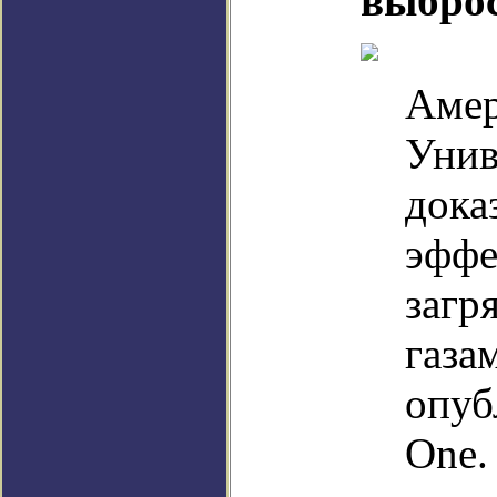
выброс
Амер
Унив
дока
эффе
загр
газа
опуб
One.