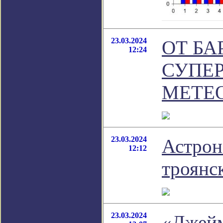
23.03.2024
ОТ БА
12:24
СУПЕ
МЕТЕ
23.03.2024
Астрон
12:12
троянс
23.03.2024
«Джейм