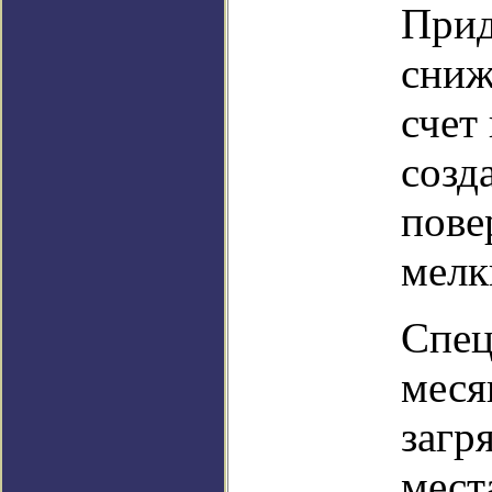
Прид
сниж
счет
созд
пове
мелк
Спец
меся
загр
мест