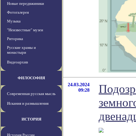
Новые передвжиники
Фотогалерея
Музыка
"Неизвестные" музеи
Риторика
Русские храмы и
монастыри
Видеоархив
ФИЛОСОФИЯ
24.03.2024
Подозр
09:28
Современная русская мысль
земног
Искания и размышления
двенад
ИСТОРИЯ
История России