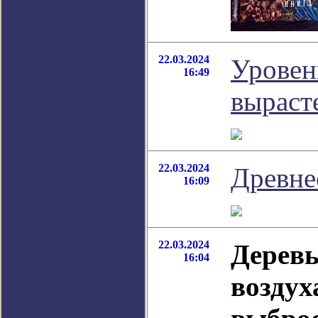
22.03.2024
Уровен
16:49
вырасте
22.03.2024
Древне
16:09
22.03.2024
Деревь
16:04
воздух