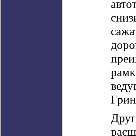
авто
сниз
сажа
доро
преи
рамк
веду
Грин
Друг
расш