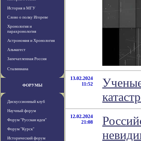
История в МГУ
Слово о полку Игореве
Хронология и
парахронология
Астрономия и Хронология
Альмагест
Запечатленная Россия
Сталиниана
13.02.2024
Ученые
11:52
ФОРУМЫ
катаст
Дискуссионный клуб
Научный форум
12.02.2024
Россий
Форум "Русская идея"
21:08
Форум "Курск"
невиди
Исторический форум