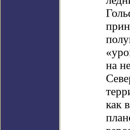
Голь
прин
полу
«уро
на н
Севе
терр
как 
план