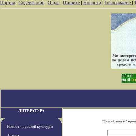
Портал
|
Содержание
|
О нас
|
Пишите
|
Новости
|
Голосование
|
ЛИТЕРАТУРА
"Русский переплет" заре
Новости русской культуры
Афиша