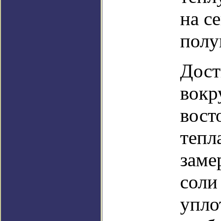
на с
полу
Дост
вокр
вост
тепл
заме
соли
упло