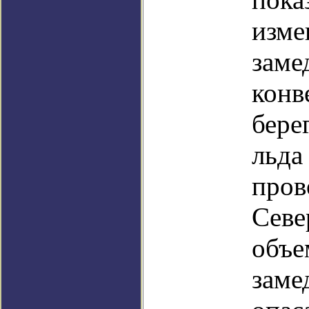
изме
заме
конв
бере
льда
пров
Севе
объе
заме