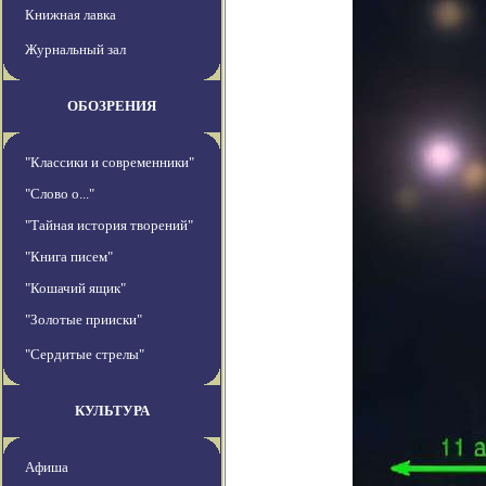
Книжная лавка
Журнальный зал
ОБОЗРЕНИЯ
"Классики и современники"
"Слово о..."
"Тайная история творений"
"Книга писем"
"Кошачий ящик"
"Золотые прииски"
"Сердитые стрелы"
КУЛЬТУРА
Афиша