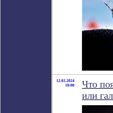
12.02.2024
Что по
18:00
или га