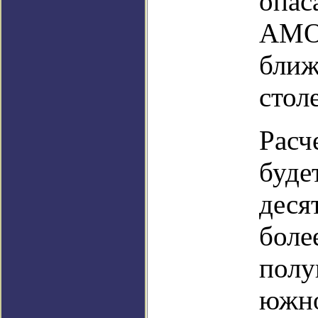
опас
AMOC
ближ
стол
Расч
буде
деся
боле
полу
южно