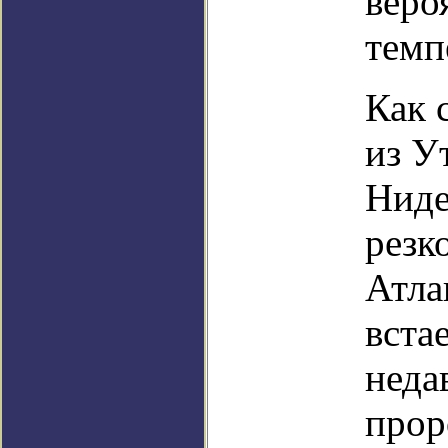
веро
темп
Как 
из У
Ниде
резк
Атла
вста
неда
прор