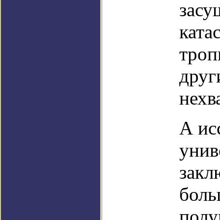
засу
ката
троп
друг
нехв
А ис
унив
закл
боль
полу