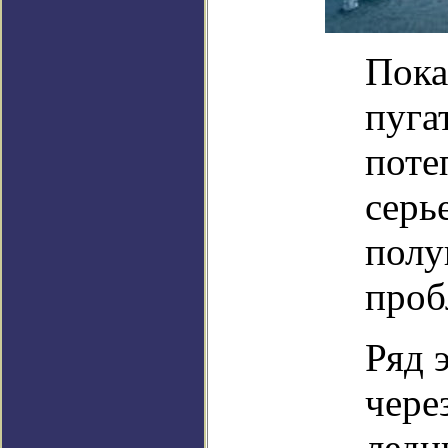
Пока
пуга
поте
серь
полу
проб
Ряд 
чере
ледн