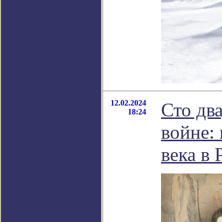
12.02.2024
Сто дв
18:24
войне:
века в 