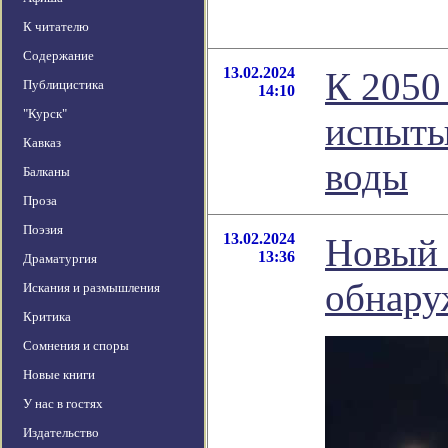
К читателю
Содержание
13.02.2024
К 2050
Публицистика
14:10
"Курск"
испыты
Кавказ
воды
Балканы
Проза
Поэзия
13.02.2024
Новый 
13:36
Драматургия
обнару
Искания и размышления
Критика
Сомнения и споры
Новые книги
У нас в гостях
Издательство