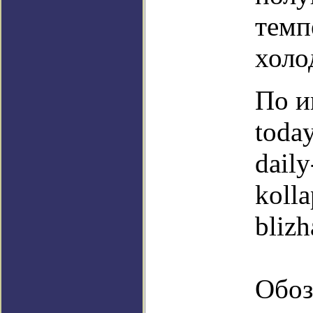
темп
холо
По и
toda
daily
kolla
blizh
Обоз