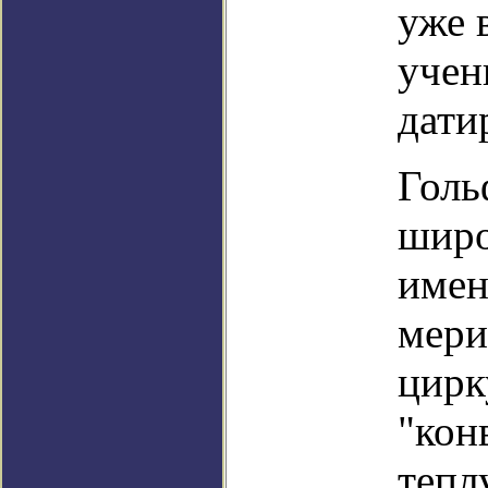
уже 
учен
дати
Голь
широ
имен
мери
цирк
"кон
тепл