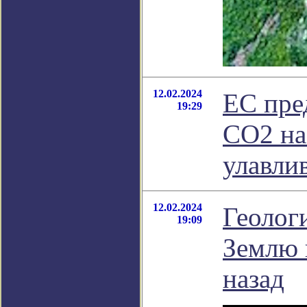
12.02.2024
ЕС пре
19:29
СО2 на
улавли
12.02.2024
Геолог
19:09
Землю 
назад