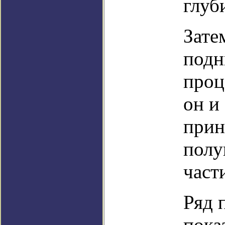
глуб
Зате
подн
проц
он и
прин
полу
част
Ряд 
пока