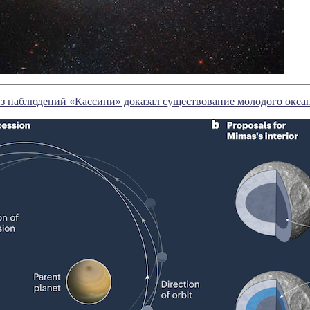
з наблюдений «Кассини» доказал существование молодого океа