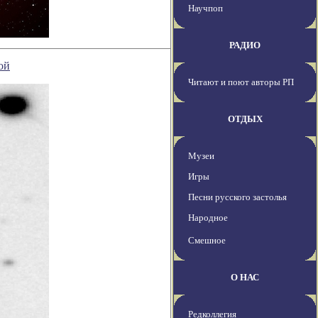
Научпоп
РАДИО
ой
Читают и поют авторы РП
ОТДЫХ
Музеи
Игры
Песни русского застолья
Народное
Смешное
О НАС
Редколлегия