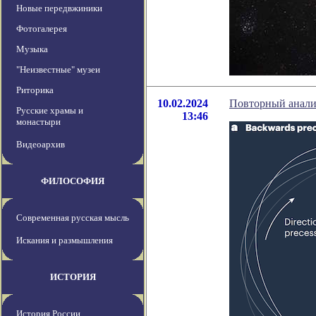
Новые передвжиники
Фотогалерея
Музыка
"Неизвестные" музеи
Риторика
10.02.2024
Повторный анали
Русские храмы и
13:46
монастыри
Видеоархив
ФИЛОСОФИЯ
Современная русская мысль
Искания и размышления
ИСТОРИЯ
История России