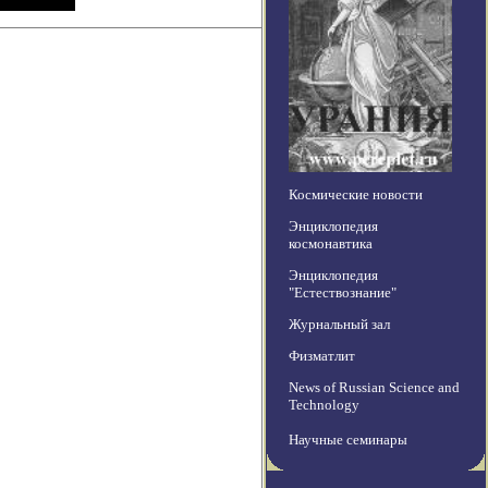
Космические новости
Энциклопедия
космонавтика
Энциклопедия
"Естествознание"
Журнальный зал
Физматлит
News of Russian Science and
Technology
Научные семинары