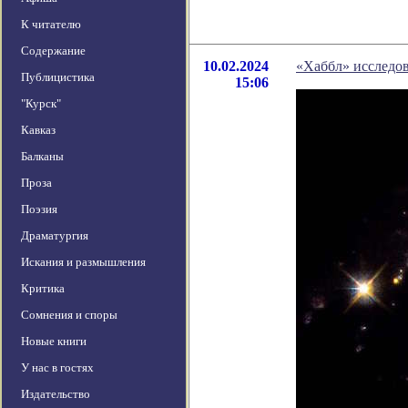
К читателю
Содержание
10.02.2024
«Хаббл» исследов
Публицистика
15:06
"Курск"
Кавказ
Балканы
Проза
Поэзия
Драматургия
Искания и размышления
Критика
Сомнения и споры
Новые книги
У нас в гостях
Издательство