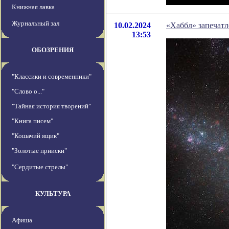
Книжная лавка
Журнальный зал
10.02.2024
«Хаббл» запечатл
13:53
ОБОЗРЕНИЯ
"Классики и современники"
"Слово о..."
"Тайная история творений"
"Книга писем"
"Кошачий ящик"
"Золотые прииски"
"Сердитые стрелы"
КУЛЬТУРА
Афиша