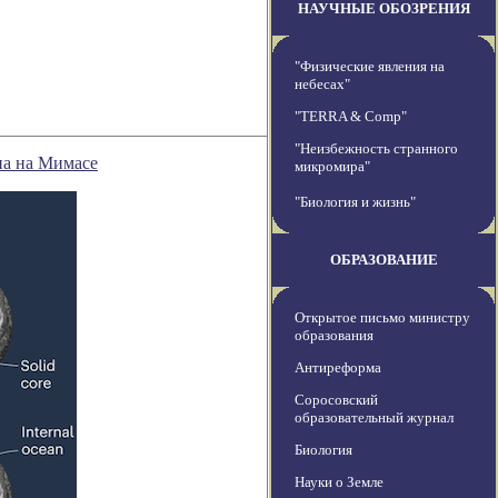
НАУЧНЫЕ ОБОЗРЕНИЯ
"Физические явления на
небесах"
"TERRA & Comp"
"Неизбежность странного
на на Мимасе
микромира"
"Биология и жизнь"
ОБРАЗОВАНИЕ
Открытое письмо министру
образования
Антиреформа
Соросовский
образовательный журнал
Биология
Науки о Земле