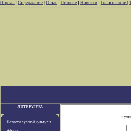
Портал
|
Содержание
|
О нас
|
Пишите
|
Новости
|
Голосование
|
ЛИТЕРАТУРА
"Русски
Новости русской культуры
Афиша