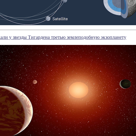
али у звезды Тигардена третью землеподобную экзопланету