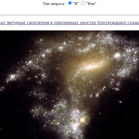
Тип запроса:
"И"
"Или"
ал звездные скопления в приливных хвостах близлежащих гала