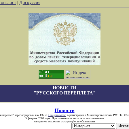
Топ-лист
|
Дискуссия
НОВОСТИ
"РУССКОГО ПЕРЕПЛЕТА"
Новости
й переплет" зарегистрирован как СМИ.
Свидетельство
о регистрации в Министерстве печати РФ: Эл. #77
5 февраля 2001 года. При полном или частичном использовании
материалов ссылка на www.pereplet.ru обязательна.