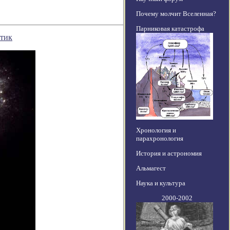
Почему молчит Вселенная?
Парниковая катастрофа
ктик
Хронология и
парахронология
История и астрономия
Альмагест
Наука и культура
2000-2002