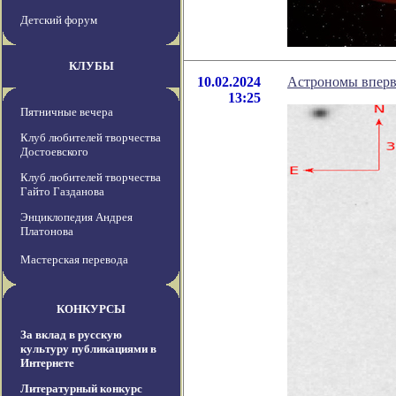
Детский форум
КЛУБЫ
10.02.2024
Астрономы вперв
13:25
Пятничные вечера
Клуб любителей творчества
Достоевского
Клуб любителей творчества
Гайто Газданова
Энциклопедия Андрея
Платонова
Мастерская перевода
КОНКУРСЫ
За вклад в русскую
культуру публикациями в
Интернете
Литературный конкурс