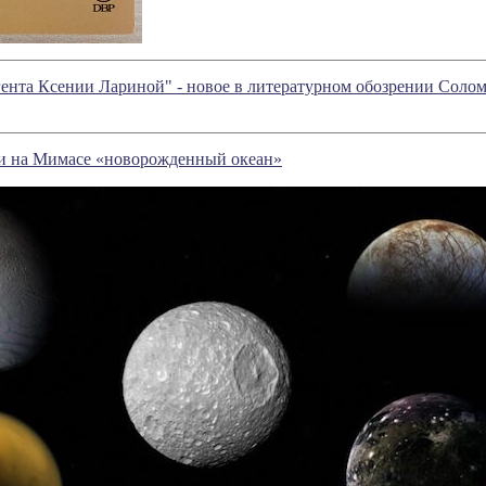
гента Ксении Лариной" - новое в литературном обозрении Соло
 на Мимасе «новорожденный океан»