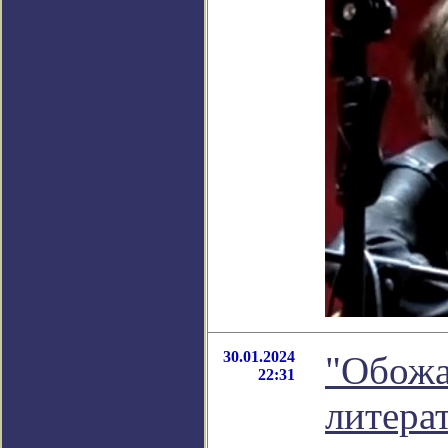
30.01.2024
"Обожа
22:31
литера