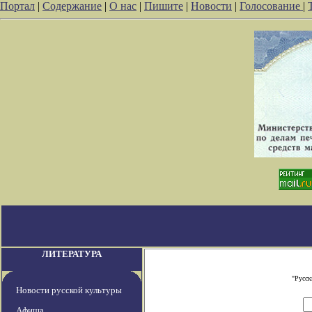
Портал
|
Содержание
|
О нас
|
Пишите
|
Новости
|
Голосование
|
ЛИТЕРАТУРА
"Русск
Новости русской культуры
Афиша