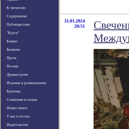
К читателю
Содержание
31.01.2024
Свечен
Публицистика
20:51
"Курск"
Междун
Кавказ
Балканы
Проза
Поэзия
Драматургия
Искания и размышления
Критика
Сомнения и споры
Новые книги
У нас в гостях
Издательство