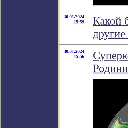
30.01.2024
Какой 
15:59
другие
30.01.2024
Суперк
15:56
Родини