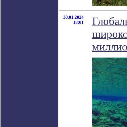
30.01.2024
Глобал
18:01
широко
миллио