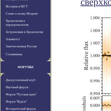
сверхк
История в МГУ
Слово о полку Игореве
Хронология и
парахронология
Астрономия и Хронология
Альмагест
Запечатленная Россия
Сталиниана
ФОРУМЫ
Дискуссионный клуб
Научный форум
Форум "Русская идея"
Форум "Курск"
Исторический форум