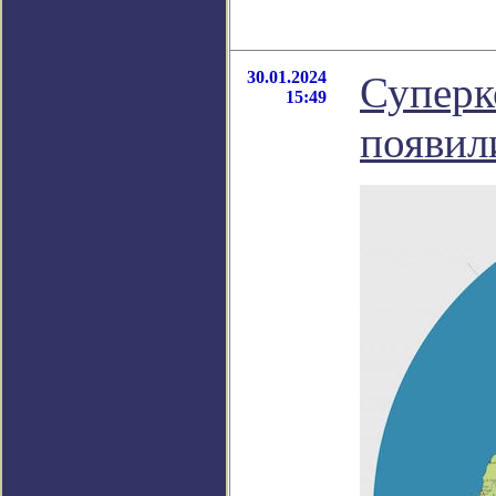
30.01.2024
Суперк
15:49
появил