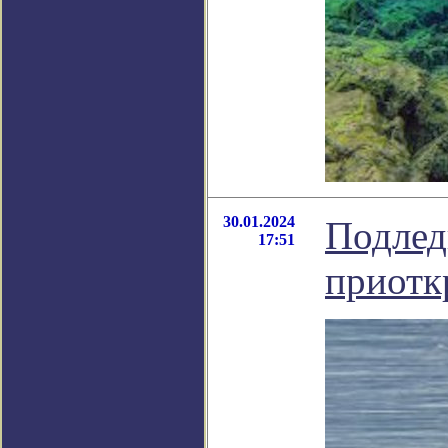
30.01.2024
Подлед
17:51
приотк