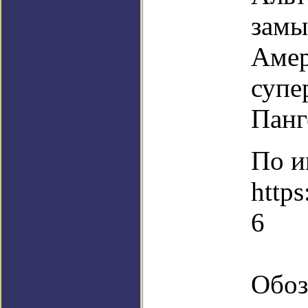
замы
Амер
супе
Панг
По и
https
6
Обоз