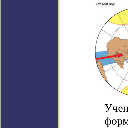
Учен
форм