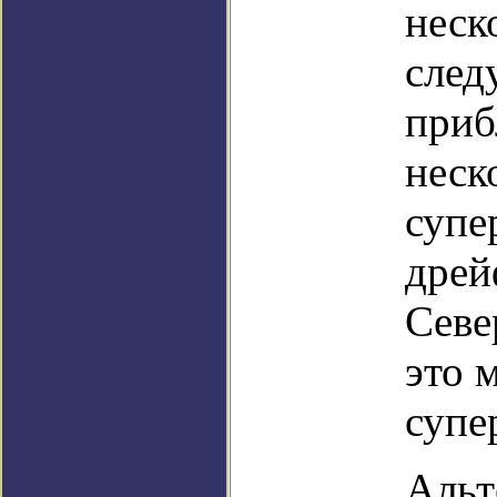
неск
след
приб
неск
супе
дрей
Севе
это 
супе
Альт