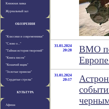
Книжная лавка
Журнальный зал
ОБОЗРЕНИЯ
"Классики и современники"
"Слово о..."
31.01.2024
ВМО по
20:28
"Тайная история творений"
Европе
"Книга писем"
"Кошачий ящик"
"Золотые прииски"
31.01.2024
Астрон
20:17
"Сердитые стрелы"
событи
КУЛЬТУРА
черны
Афиша