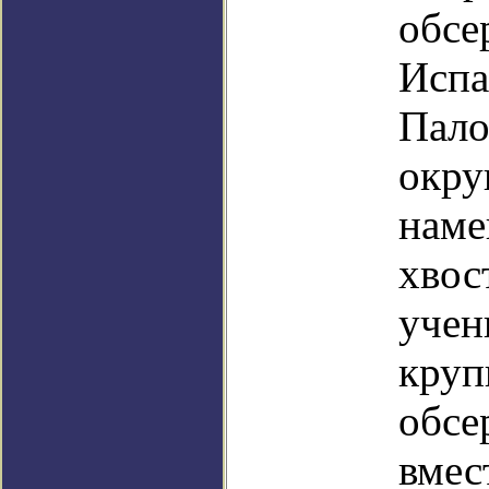
обсе
Испа
Пало
окру
наме
хвос
учен
круп
обсе
вмес