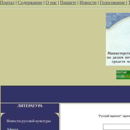
Портал
|
Содержание
|
О нас
|
Пишите
|
Новости
|
Голосование
|
ЛИТЕРАТУРА
"Русский переплет" заре
Новости русской культуры
Афиша