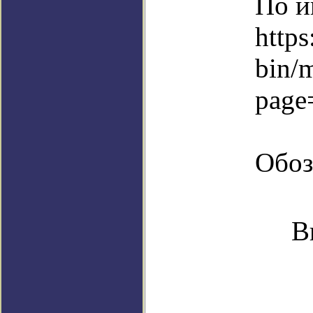
По и
https
bin/
page
Обоз
В