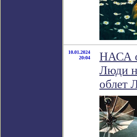
10.01.2024
НАСА о
20:04
Люди не
облет 