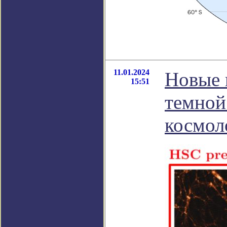
11.01.2024
Новые 
15:51
темной
космол