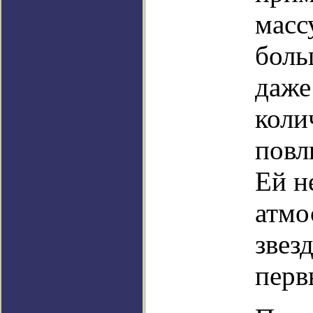
масс
боль
даже
коли
повл
Ей н
атмо
звез
перв