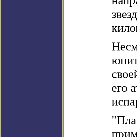
напр
звез
кило
Несм
юпит
свое
его 
испа
"Пла
прим