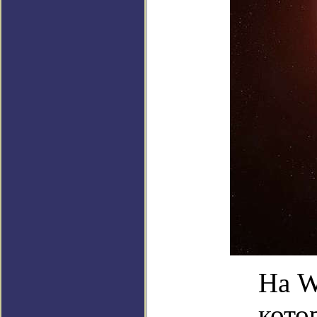
На W
кото