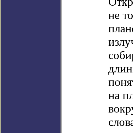
Откр
не т
план
излу
соби
длин
поня
на п
вокр
слов