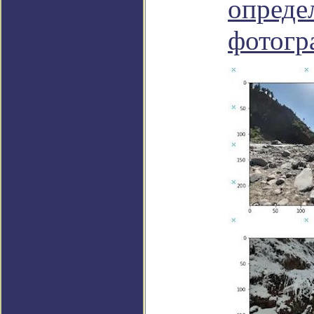
опреде
фотогр