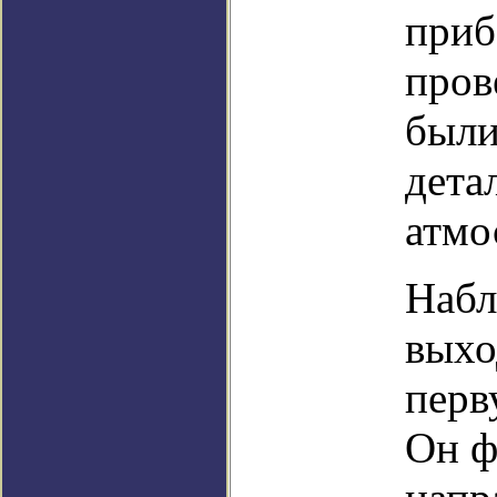
приб
пров
были
дета
атмо
Набл
выхо
перв
Он ф