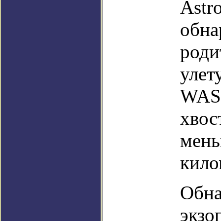
Astr
обна
роди
улет
WASP
хвос
мень
кило
Обна
экзо