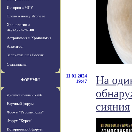
История в МГУ
Слово о полку Игореве
Хронология и
парахронология
Астрономия и Хронология
Альмагест
Запечатленная Россия
Сталиниана
11.01.2024
На оди
ФОРУМЫ
19:47
обнару
Дискуссионный клуб
сияния
Научный форум
Форум "Русская идея"
Форум "Курск"
Исторический форум