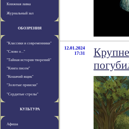
Книжная лавка
Журнальный зал
ОБОЗРЕНИЯ
"Классики и современники"
12.01.2024
Крупне
"Слово о..."
17:31
"Тайная история творений"
погуби
"Книга писем"
"Кошачий ящик"
"Золотые прииски"
"Сердитые стрелы"
КУЛЬТУРА
Афиша