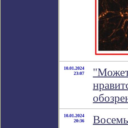
10.01.2024
"Может
23:07
нравит
обозре
10.01.2024
Восемь
20:36