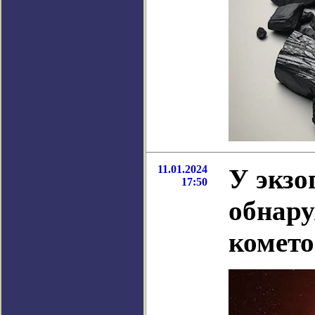
11.01.2024
У экз
17:50
обнар
комето