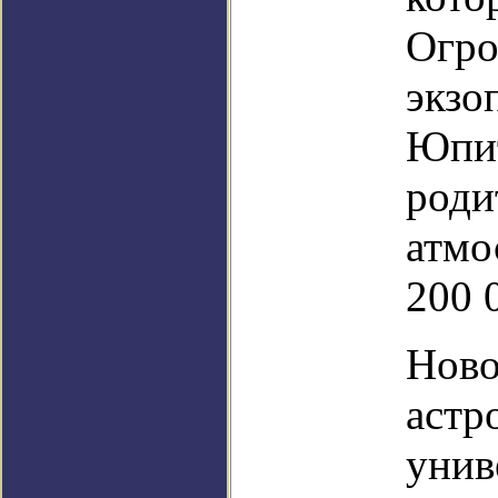
Огро
экзо
Юпит
роди
атмо
200 
Ново
астр
унив