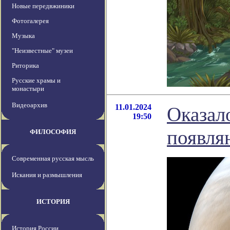
Новые передвжиники
Фотогалерея
Музыка
"Неизвестные" музеи
Риторика
Русские храмы и
монастыри
Видеоархив
11.01.2024
Оказал
19:50
появля
ФИЛОСОФИЯ
Современная русская мысль
Искания и размышления
ИСТОРИЯ
История России