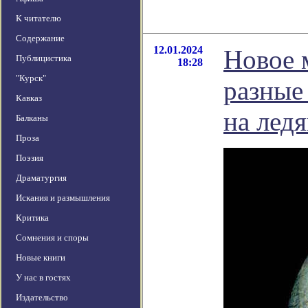
К читателю
Содержание
12.01.2024
Новое 
Публицистика
18:28
"Курск"
разные
Кавказ
на лед
Балканы
Проза
Поэзия
Драматургия
Искания и размышления
Критика
Сомнения и споры
Новые книги
У нас в гостях
Издательство