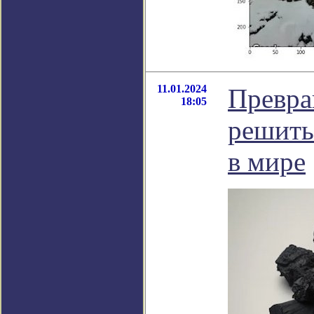
11.01.2024
Превра
18:05
решить
в мире