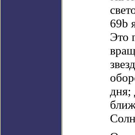
свет
69b 
Это 
вращ
звез
обор
дня;
ближ
Солн