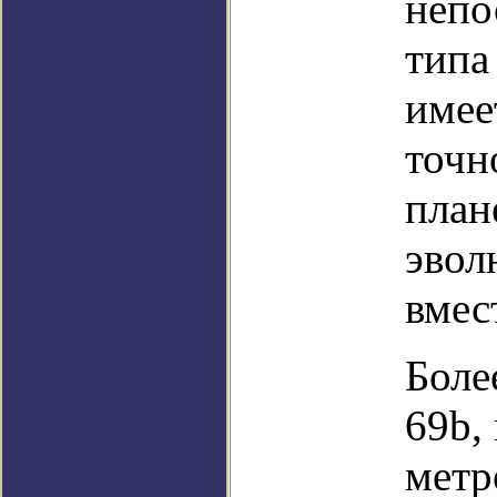
непо
типа
имее
точн
план
эвол
вмес
Боле
69b,
метр