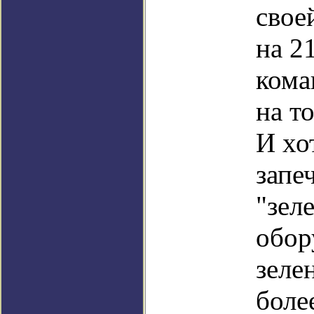
свое
на 2
кома
на т
И хо
запе
"зел
обор
зеле
боле