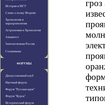
гроз
История в МГУ
изве
Слово о полку Игореве
Хронология и
проя
парахронология
Астрономия и Хронология
молн
Альмагест
элек
Запечатленная Россия
Сталиниана
проя
оран
ФОРУМЫ
форм
Дискуссионный клуб
Научный форум
техн
Форум "Русская идея"
типо
Форум "Курск"
Исторический форум