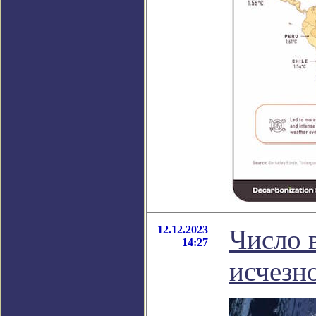
12.12.2023
Число 
14:27
исчезн