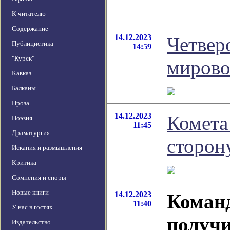
К читателю
Содержание
14.12.2023
Четвер
Публицистика
14:59
"Курск"
мирово
Кавказ
Балканы
Проза
14.12.2023
Комета
Поэзия
11:45
Драматургия
сторон
Искания и размышления
Критика
Сомнения и споры
Новые книги
14.12.2023
Команд
11:40
У нас в гостях
получи
Издательство