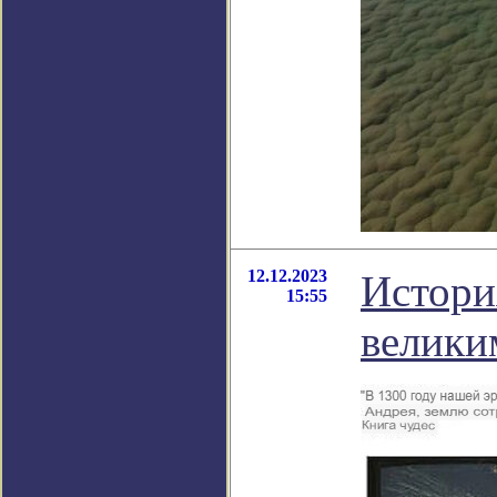
12.12.2023
Истори
15:55
велики