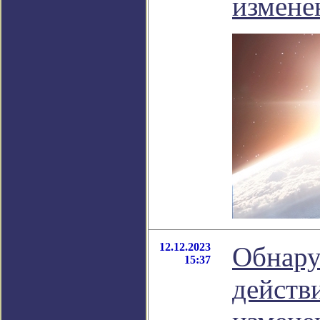
измене
12.12.2023
Обнару
15:37
действи