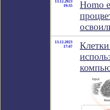
13.12.2023
Homo e
19:35
процве
освоил
13.12.2023
Клетки
17:47
исполь
компью