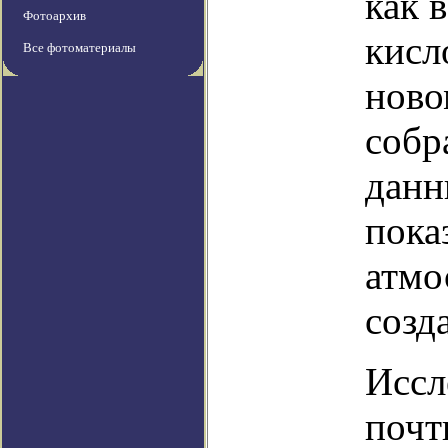
как 
Фотоархив
кисл
Все фотоматериалы
ново
собр
данн
пока
атмо
созд
Иссл
почт