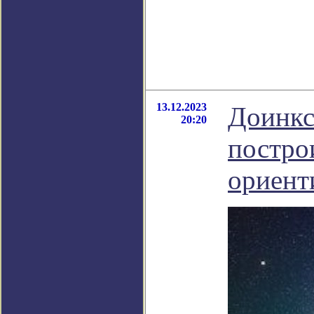
13.12.2023
Доинкс
20:20
постро
ориент