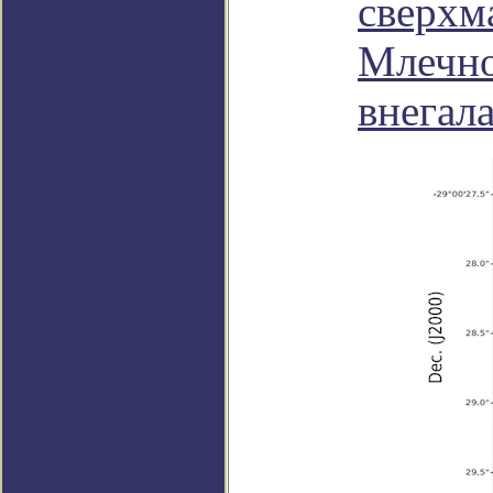
сверхм
Млечно
внегал