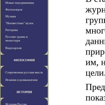
Новые передвжиники
журн
Фотогалерея
Музыка
груп
"Неизвестные" музеи
мног
Риторика
Русские храмы и
данн
монастыри
Видеоархив
прир
им, 
ФИЛОСОФИЯ
цели
Современная русская мысль
Искания и размышления
Пред
ИСТОРИЯ
пока
История России