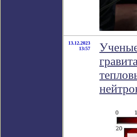
13.12.2023
Ученые
13:57
гравит
теплов
нейтро