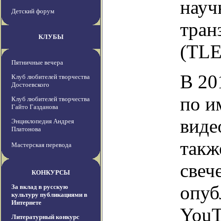
науч
Детский форум
тран
КЛУБЫ
(TLE
Пятничные вечера
В 20
Клуб любителей творчества
Достоевского
по и
Клуб любителей творчества
Гайто Газданова
виде
Энциклопедия Андрея
Платонова
такж
Мастерская перевода
свеч
КОНКУРСЫ
опуб
За вклад в русскую
культуру публикациями в
Интернете
YouT
Литературный конкурс