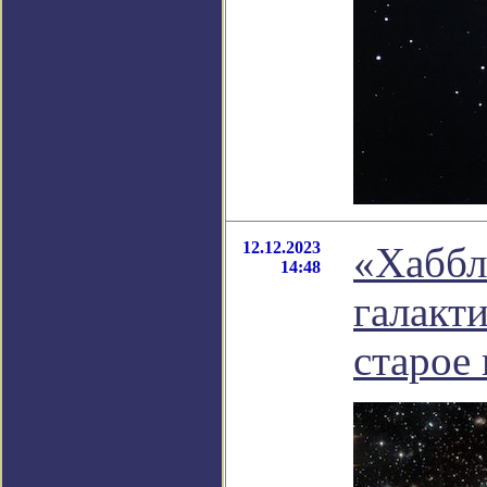
12.12.2023
«Хаббл
14:48
галакт
старое