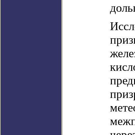
доль
Иссл
приз
желе
кисл
пред
приз
мете
межп
чере