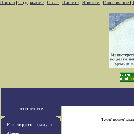
Портал
|
Содержание
|
О нас
|
Пишите
|
Новости
|
Голосование
|
ЛИТЕРАТУРА
"Русский переплет" заре
Новости русской культуры
Афиша