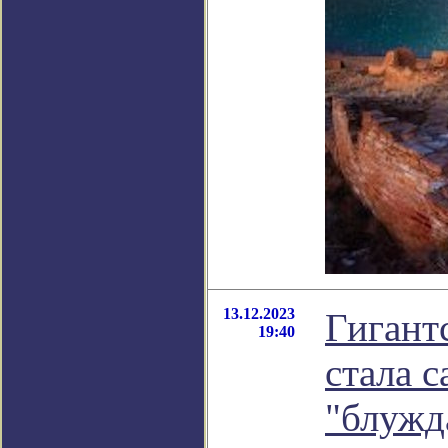
13.12.2023
Гигант
19:40
стала 
"блужд