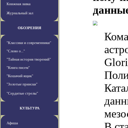
Книжная лавка
данные
Журнальный зал
ОБОЗРЕНИЯ
Кома
"Классики и современники"
астр
"Слово о..."
Glori
"Тайная история творений"
"Книга писем"
Поли
"Кошачий ящик"
Ката
"Золотые прииски"
"Сердитые стрелы"
данн
КУЛЬТУРА
мезо
В ст
Афиша