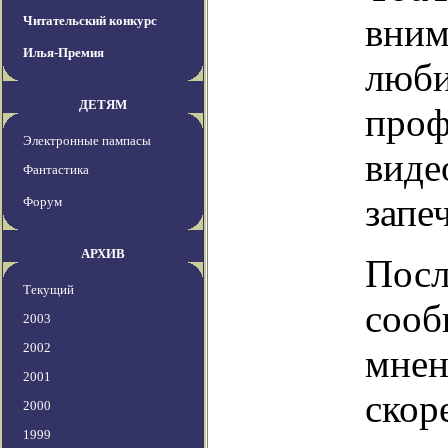
вним
Читательский конкурс
Илья-Премия
люби
ДЕТЯМ
проф
Электронные пампасы
виде
Фантастика
запе
Форум
АРХИВ
Посл
Текущий
сооб
2003
2002
мнен
2001
скор
2000
1999