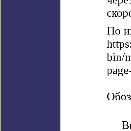
скор
По и
https
bin/
page
Обоз
В