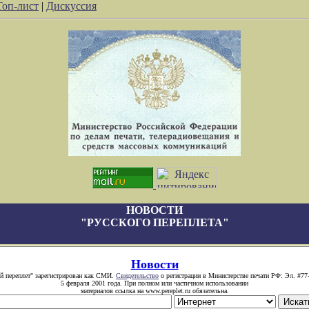
Топ-лист
|
Дискуссия
НОВОСТИ
"РУССКОГО ПЕРЕПЛЕТА"
Новости
й переплет" зарегистрирован как СМИ.
Свидетельство
о регистрации в Министерстве печати РФ: Эл. #77
5 февраля 2001 года. При полном или частичном использовании
материалов ссылка на www.pereplet.ru обязательна.