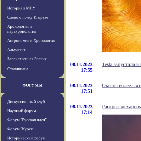
История в МГУ
Слово о полку Игореве
Хронология и
парахронология
Астрономия и Хронология
Альмагест
Запечатленная Россия
08.11.2023
Tesla запустила 
Сталиниана
17:55
ФОРУМЫ
08.11.2023
Океан теплеет вс
17:51
Дискуссионный клуб
08.11.2023
Раскрыт механизм
Научный форум
17:14
Форум "Русская идея"
Форум "Курск"
Исторический форум