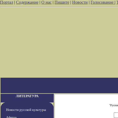
Портал
|
Содержание
|
О нас
|
Пишите
|
Новости
|
Голосование
|
ЛИТЕРАТУРА
"Русски
Новости русской культуры
Афиша