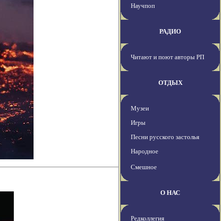
Научпоп
РАДИО
Читают и поют авторы РП
ОТДЫХ
Музеи
Игры
Песни русского застолья
Народное
Смешное
О НАС
Редколлегия