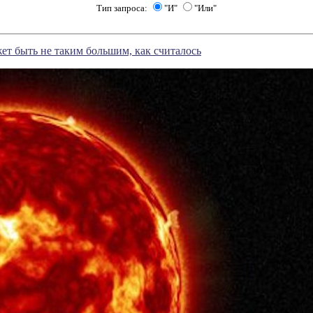
Тип запроса:
"И"
"Или"
т быть не таким большим, как считалось