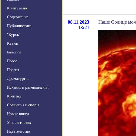
К читателю
Содержание
08.11.2023
Наше Солнце може
Публицистика
18:21
"Курск"
Кавказ
Балканы
Проза
Поэзия
Драматургия
Искания и размышления
Критика
Сомнения и споры
Новые книги
У нас в гостях
Издательство