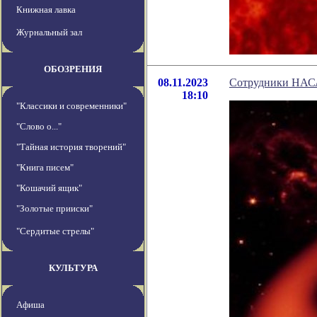
Книжная лавка
Журнальный зал
ОБОЗРЕНИЯ
08.11.2023
Сотрудники НАСА 
18:10
"Классики и современники"
"Слово о..."
"Тайная история творений"
"Книга писем"
"Кошачий ящик"
"Золотые прииски"
"Сердитые стрелы"
КУЛЬТУРА
Афиша