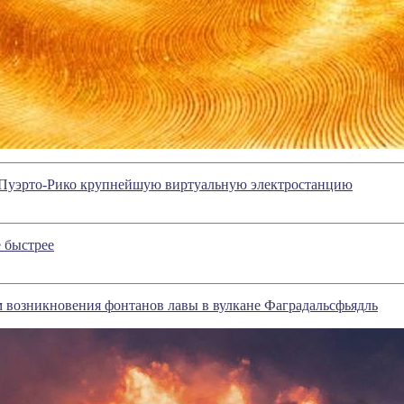
в Пуэрто-Рико крупнейшую виртуальную электростанцию
е быстрее
 возникновения фонтанов лавы в вулкане Фаградальсфьядль