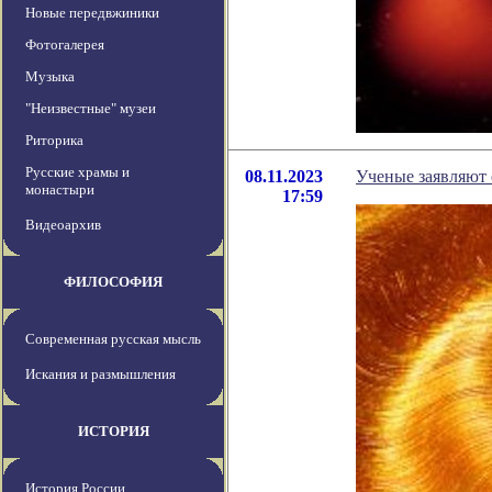
Новые передвжиники
Фотогалерея
Музыка
"Неизвестные" музеи
Риторика
Русские храмы и
08.11.2023
Ученые заявляют 
монастыри
17:59
Видеоархив
ФИЛОСОФИЯ
Современная русская мысль
Искания и размышления
ИСТОРИЯ
История России