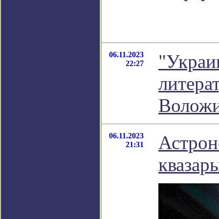
06.11.2023
"Украи
22:27
литера
Волож
06.11.2023
Астрон
21:31
квазар