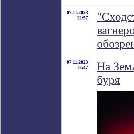
07.11.2023
"Сходст
12:57
вагнеро
обозре
07.11.2023
На Зем
12:47
буря