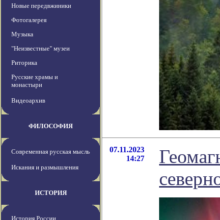
Новые передвжиники
Фотогалерея
Музыка
"Неизвестные" музеи
Риторика
Русские храмы и
монастыри
Видеоархив
ФИЛОСОФИЯ
07.11.2023
Геомаг
Современная русская мысль
14:27
Искания и размышления
северн
ИСТОРИЯ
История России