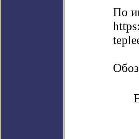
По и
https
teple
Обоз