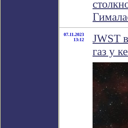
столкн
Гимала
07.11.2023
JWST в
13:12
газ у к