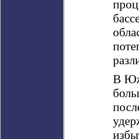
проц
басс
обла
поте
разл
В Юж
боль
посл
удер
избы