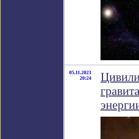
05.11.2023
Цивили
20:24
гравит
энергии