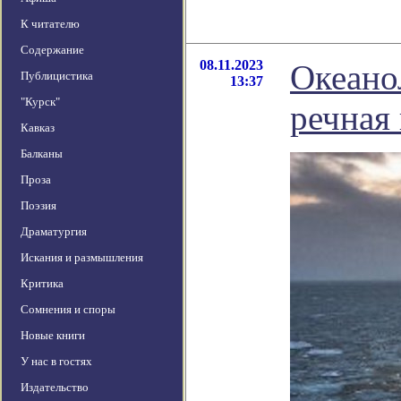
К читателю
Содержание
08.11.2023
Океано
Публицистика
13:37
"Курск"
речная 
Кавказ
Балканы
Проза
Поэзия
Драматургия
Искания и размышления
Критика
Сомнения и споры
Новые книги
У нас в гостях
Издательство