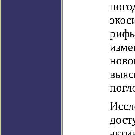
пого
экос
рифы
изме
ново
выяс
погл
Иссл
дост
акти