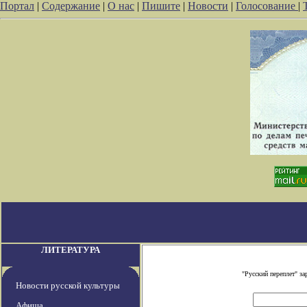
Портал
|
Содержание
|
О нас
|
Пишите
|
Новости
|
Голосование
|
ЛИТЕРАТУРА
"Русский переплет" з
Новости русской культуры
Афиша