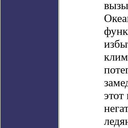
вызы
Океа
функ
избы
клим
поте
заме
этот
нега
ледя