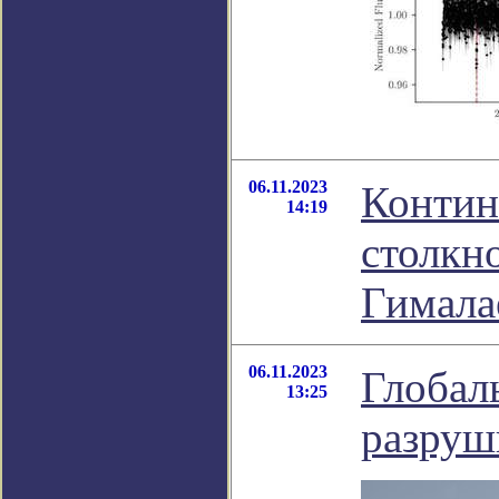
06.11.2023
Контин
14:19
столкн
Гимала
06.11.2023
Глобал
13:25
разруш