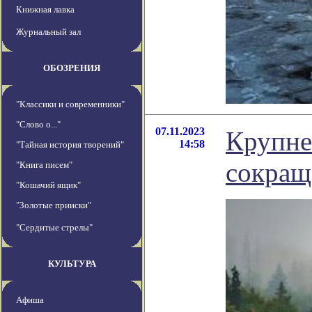
Книжная лавка
Журнальный зал
ОБОЗРЕНИЯ
"Классики и современники"
"Слово о..."
07.11.2023
Крупне
14:58
"Тайная история творений"
сокращ
"Книга писем"
"Кошачий ящик"
"Золотые прииски"
"Сердитые стрелы"
КУЛЬТУРА
Афиша