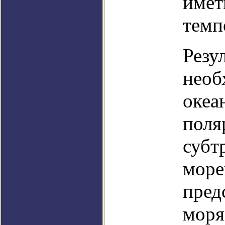
имет
темп
Резу
необ
океа
поля
субт
море
пред
моря