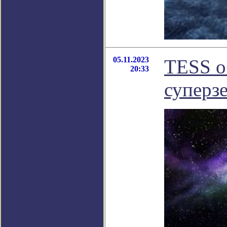
05.11.2023
TESS о
20:33
суперз