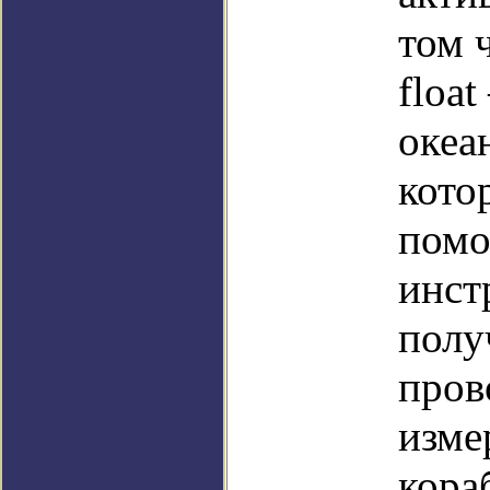
том 
floa
океа
кото
помо
инст
полу
пров
изме
кора