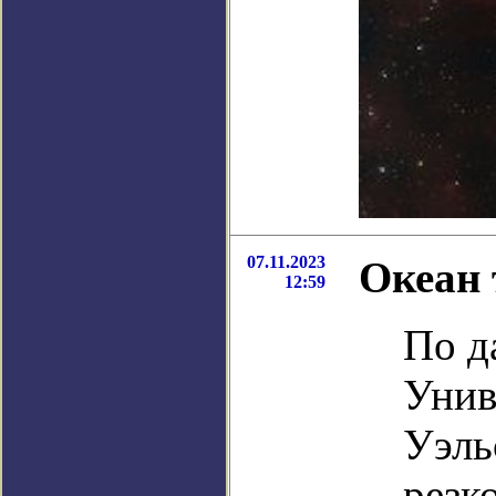
07.11.2023
Океан 
12:59
По д
Унив
Уэль
резк