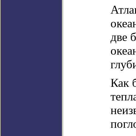
Атла
океа
две 
океа
глуб
Как 
тепл
неиз
погл