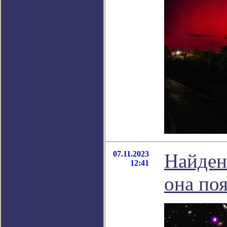
07.11.2023
Найдена
12:41
она по