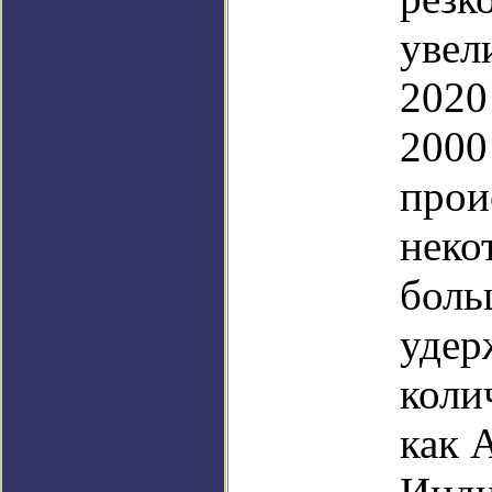
увел
2020
2000
прои
неко
боль
удер
коли
как 