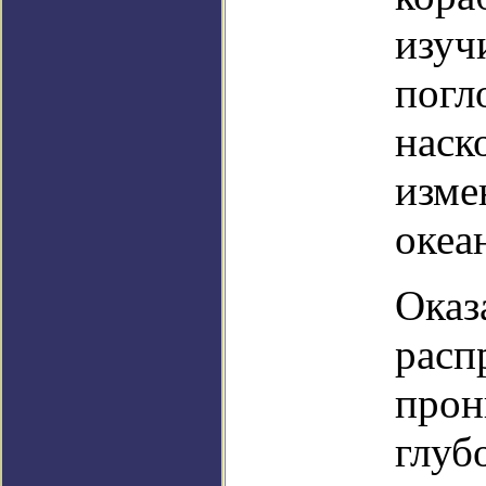
изуч
погл
наск
изме
океа
Оказ
расп
прон
глуб