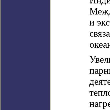
Инди
Межд
и эк
связ
океа
Увел
парн
деят
тепл
нагр