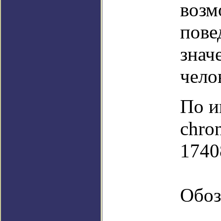
возм
пове
знач
чело
По и
chro
1740
Обоз