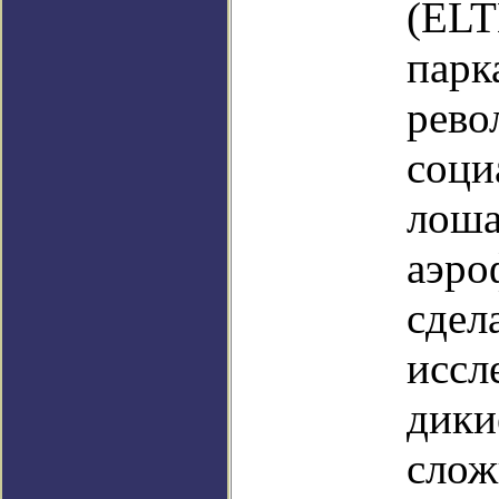
(ELT
парк
рево
соци
лоша
аэро
сдел
иссл
дики
слож