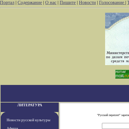
Портал
|
Содержание
|
О нас
|
Пишите
|
Новости
|
Голосование
|
ЛИТЕРАТУРА
"Русский переплет" заре
Новости русской культуры
Афиша