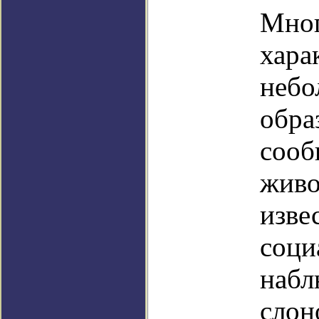
Мног
хара
небо
обра
сооб
живо
изве
соци
набл
слон