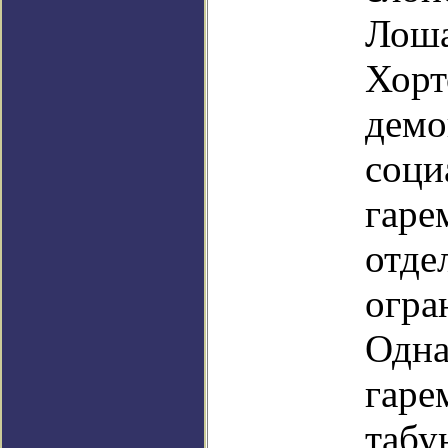
Лоша
Хорт
демо
соци
гаре
отде
огра
Одна
гаре
табу