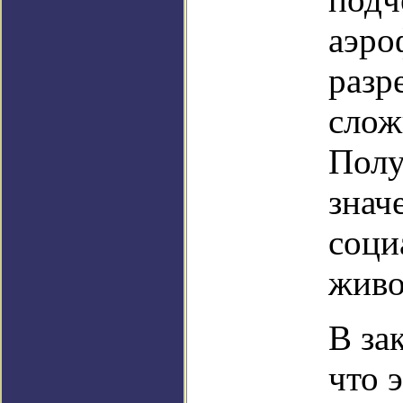
аэро
разр
слож
Полу
знач
соци
живо
В за
что 