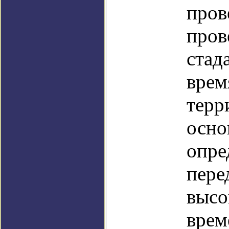
пров
пров
стад
врем
терр
осно
опре
пере
высо
врем