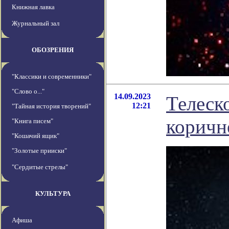
Книжная лавка
Журнальный зал
ОБОЗРЕНИЯ
"Классики и современники"
"Слово о..."
14.09.2023
Телеск
12:21
"Тайная история творений"
коричн
"Книга писем"
"Кошачий ящик"
"Золотые прииски"
"Сердитые стрелы"
КУЛЬТУРА
Афиша