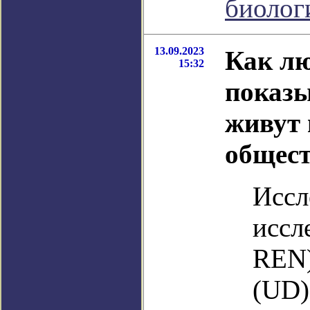
биолог
13.09.2023
Как лю
15:32
показы
живут 
общест
Иссл
иссл
REN)
(UD)