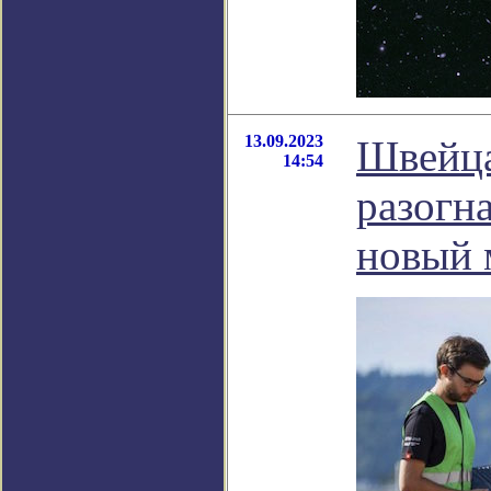
13.09.2023
Швейца
14:54
разогна
новый 