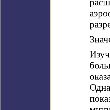
расш
аэро
разр
Знач
Изуч
боль
оказ
Одна
пока
мину