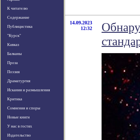
К читателю
Содержание
14.09.2023
Обнару
Публицистика
12:32
"Курск"
станда
Кавказ
Балканы
Проза
Поэзия
Драматургия
Искания и размышления
Критика
Сомнения и споры
Новые книги
У нас в гостях
Издательство