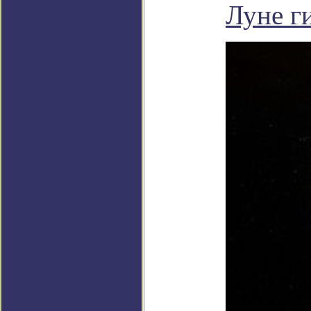
Луне г