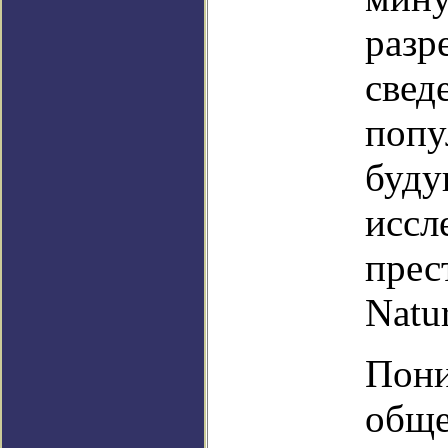
разр
свед
попу
буду
иссл
прес
Natu
Пони
обще