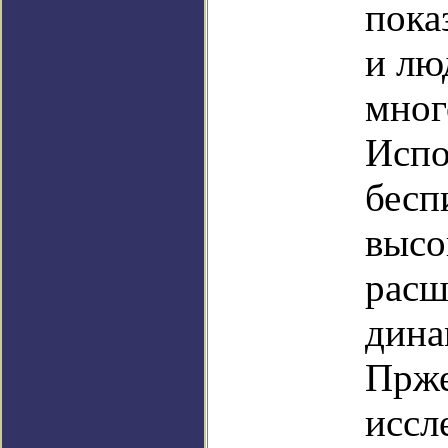
пока
и лю
мног
Испо
бесп
высо
расш
дина
Прже
иссл