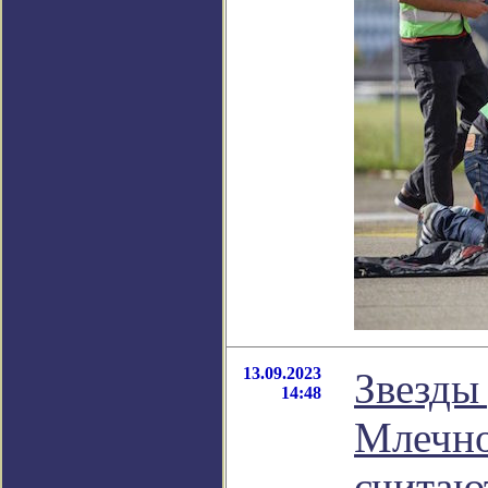
13.09.2023
Звезды
14:48
Млечно
считаю