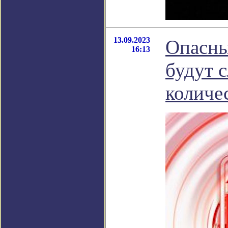
13.09.2023
Опасны
16:13
будут 
количе