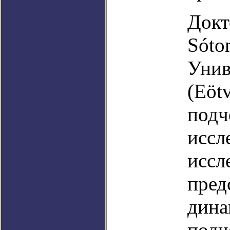
Докт
Sóto
Унив
(Eötv
подч
иссл
иссл
пред
дина
подч