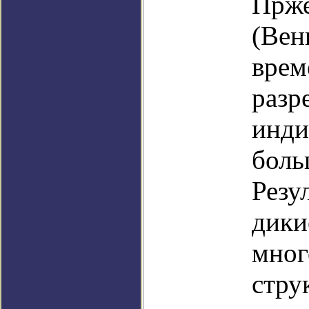
Прже
(Вен
врем
разр
инди
боль
Резу
дики
мног
стру