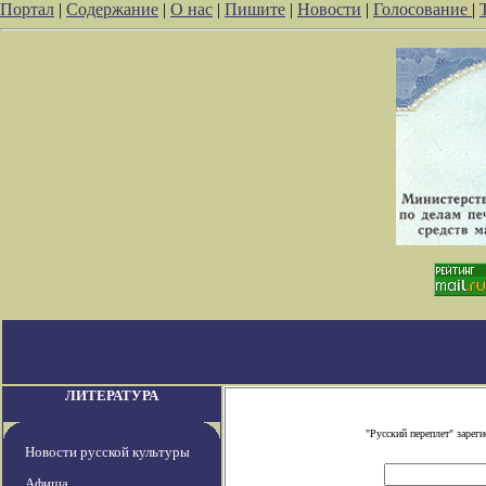
Портал
|
Содержание
|
О нас
|
Пишите
|
Новости
|
Голосование
|
ЛИТЕРАТУРА
"Русский переплет" заре
Новости русской культуры
Афиша