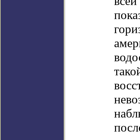
всей
пока
гори
амер
водо
тако
восс
нево
набл
посл