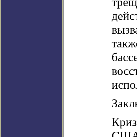
трещ
дейс
вызв
такж
басс
восс
испо
Закл
Криз
США 