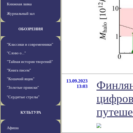
Книжная лавка
Журнальный зал
ОБОЗРЕНИЯ
"Классики и современники"
"Слово о..."
"Тайная история творений"
"Книга писем"
"Кошачий ящик"
13.09.2023
Финлян
13:03
"Золотые прииски"
цифров
"Сердитые стрелы"
путеше
КУЛЬТУРА
Афиша