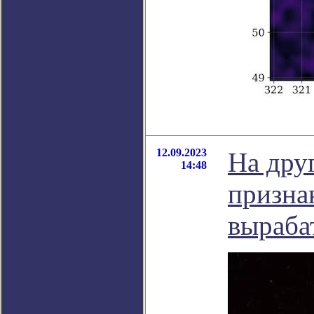
12.09.2023
На дру
14:48
призна
выраба