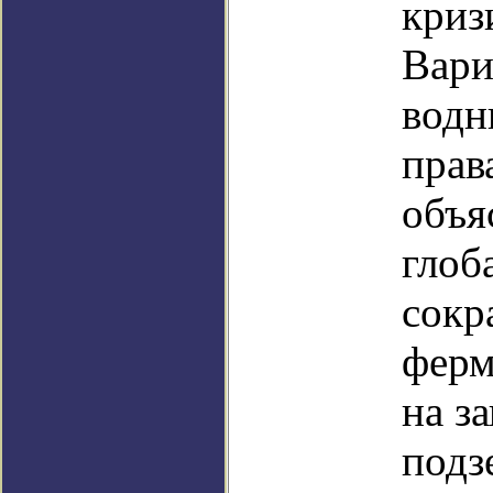
криз
Вари
водн
прав
объя
глоб
сокр
ферм
на з
подз