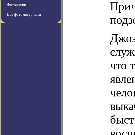
Прич
Фотоархив
Все фотоматериалы
подз
Джоз
служ
что 
явле
чело
выка
быст
восп