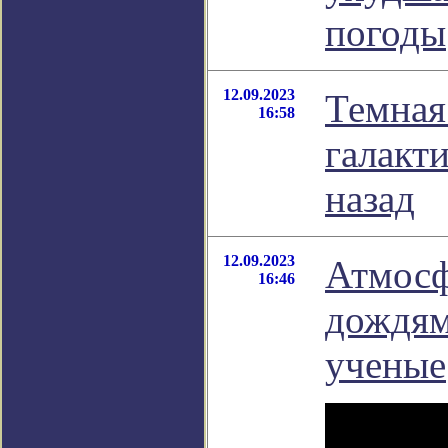
погоды
12.09.2023
Темная
16:58
галакти
назад
12.09.2023
Атмосф
16:46
дождям
ученые