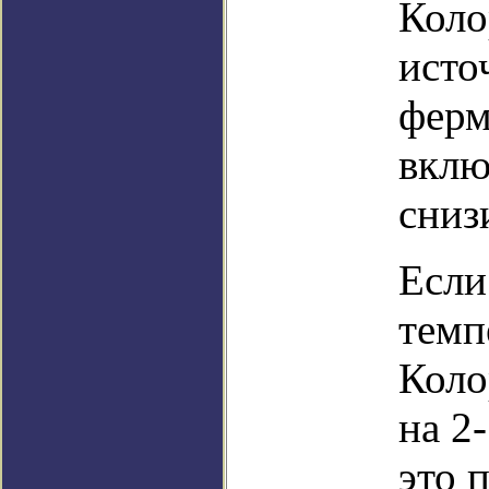
Коло
исто
ферм
вклю
сниз
Если
темп
Коло
на 2
это 