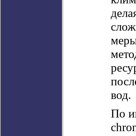
дела
слож
меры
мето
ресу
посл
вод.
По и
chro