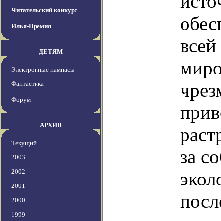
исто
Читательский конкурс
обес
Илья-Премия
всей
ДЕТЯМ
миро
Электронные пампасы
чрез
Фантастика
Форум
прив
АРХИВ
раст
Текущий
за с
2003
2002
экол
2001
посл
2000
1999