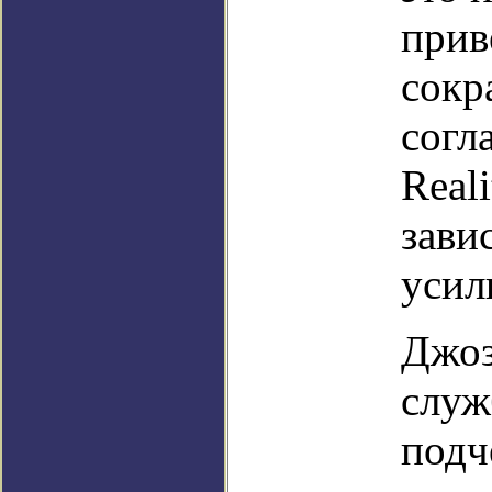
прив
сокр
согл
Reali
зави
усил
Джоз
служ
подч