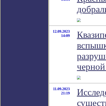
добрал
12.09.2023
Квазип
14:09
вспышк
разруш
черной
11.09.2023
Исслед
21:19
сущест