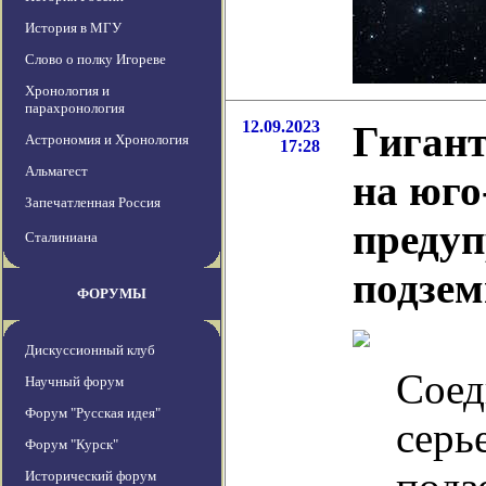
История в МГУ
Слово о полку Игореве
Хронология и
парахронология
12.09.2023
Гиган
Астрономия и Хронология
17:28
Альмагест
на юго
Запечатленная Россия
предуп
Сталиниана
подзем
ФОРУМЫ
Дискуссионный клуб
Соед
Научный форум
Форум "Русская идея"
серь
Форум "Курск"
Исторический форум