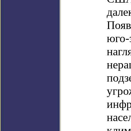
дале
Появ
юго-
нагл
нера
подз
угро
инфр
насе
клим