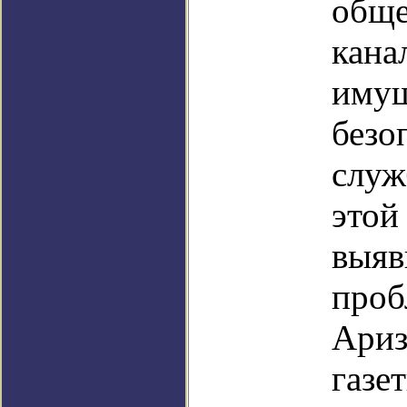
обще
кана
имущ
безо
служ
этой
выяв
проб
Ариз
газе