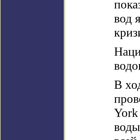
пока
вод 
криз
Наци
водо
В хо
пров
York
воды