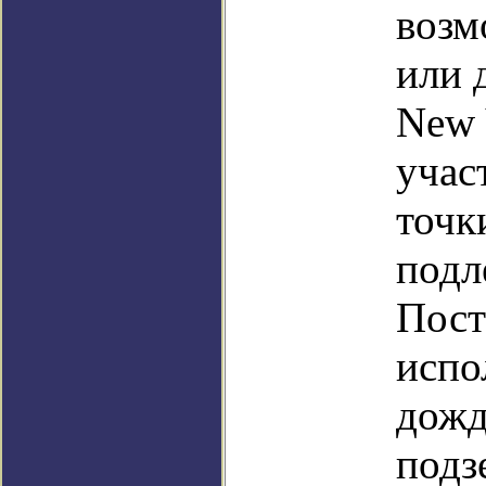
возм
или 
New 
учас
точк
подл
Пост
испо
дожд
подз