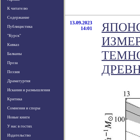
К читателю
Содержание
13.09.2023
ЯПОН
Публицистика
14:01
"Курск"
ИЗМЕ
Кавказ
ТЕМН
Балканы
Проза
ДРЕВ
Поэзия
Драматургия
Искания и размышления
Критика
Сомнения и споры
Новые книги
У нас в гостях
Издательство