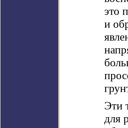
это 
и об
явле
напр
боль
прос
грун
Эти 
для 