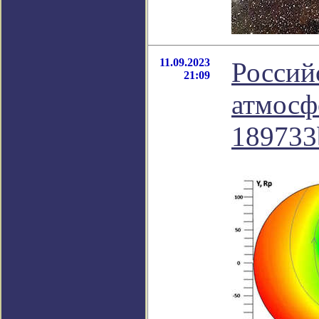
11.09.2023
Россий
21:09
атмосф
189733