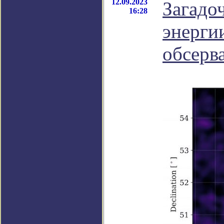
12.09.2023
Загадо
16:28
энергии
обсерв