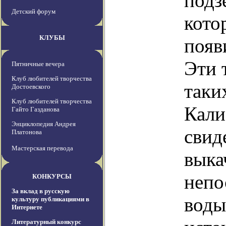
подз
Детский форум
кото
КЛУБЫ
появ
Эти 
Пятничные вечера
Клуб любителей творчества
таки
Достоевского
Клуб любителей творчества
Кали
Гайто Газданова
Энциклопедия Андрея
свид
Платонова
Мастерская перевода
выка
непо
КОНКУРСЫ
За вклад в русскую
воды
культуру публикациями в
Интернете
Литературный конкурс