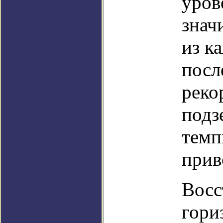
уров
знач
из к
посл
реко
подз
темп
прив
Восс
гори