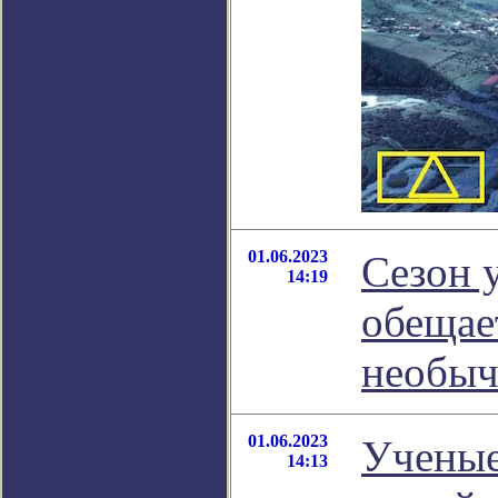
01.06.2023
Сезон 
14:19
обещае
необыч
01.06.2023
Ученые
14:13