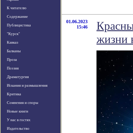
К читателю
Содержание
01.06.2023
Красны
Публицистика
15:46
"Курск"
жизни 
Кавказ
Балканы
Проза
Поэзия
Драматургия
Искания и размышления
Критика
Сомнения и споры
Новые книги
У нас в гостях
Издательство