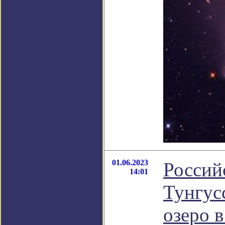
01.06.2023
Россий
14:01
Тунгус
озеро в