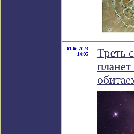
01.06.2023
Треть 
14:05
планет
обитае