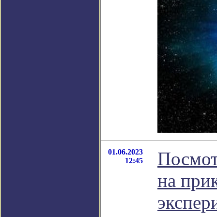
01.06.2023
Посмот
12:45
на при
экспер