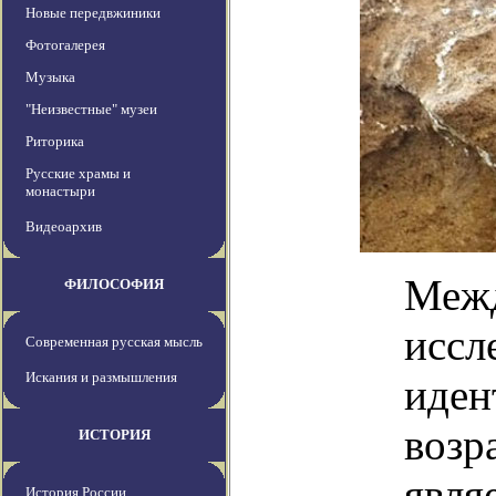
Новые передвжиники
Фотогалерея
Музыка
"Неизвестные" музеи
Риторика
Русские храмы и
монастыри
Видеоархив
Межд
ФИЛОСОФИЯ
иссл
Современная русская мысль
Искания и размышления
иден
возр
ИСТОРИЯ
явля
История России