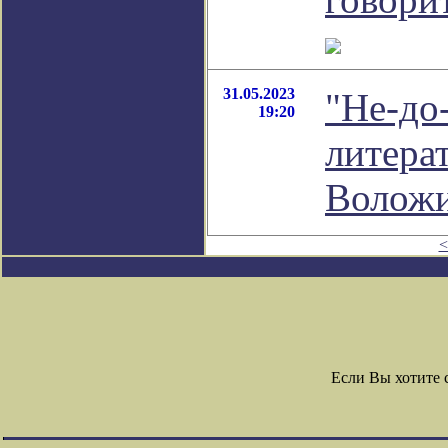
31.05.2023
"Не-до-
19:20
литера
Волож
<
Если Вы хотите