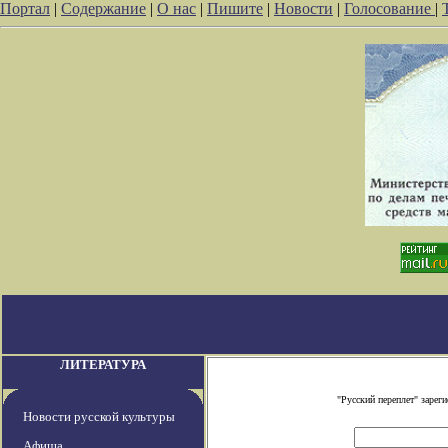
Портал
|
Содержание
|
О нас
|
Пишите
|
Новости
|
Голосование
|
ЛИТЕРАТУРА
"Русский переплет" заре
Новости русской культуры
Афиша