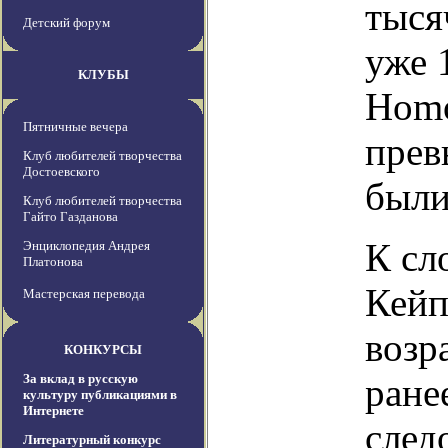
тыся
Детский форум
уже 
КЛУБЫ
Homo
Пятничные вечера
прев
Клуб любителей творчества
Достоевского
были
Клуб любителей творчества
Гайто Газданова
К сл
Энциклопедия Андрея
Платонова
Кейп
Мастерская перевода
возр
КОНКУРСЫ
За вклад в русскую
ране
культуру публикациями в
Интернете
след
Литературный конкурс