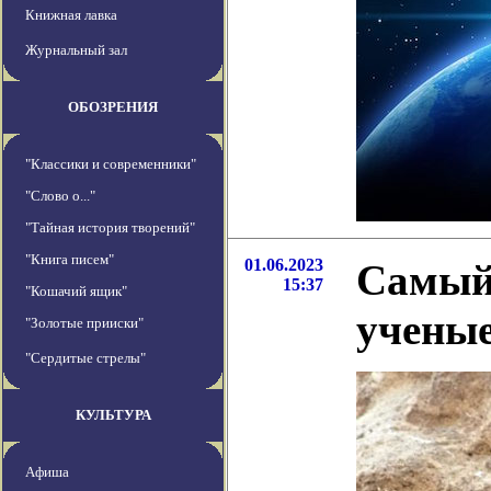
Книжная лавка
Журнальный зал
ОБОЗРЕНИЯ
"Классики и современники"
"Слово о..."
"Тайная история творений"
"Книга писем"
01.06.2023
Самый 
15:37
"Кошачий ящик"
учены
"Золотые прииски"
"Сердитые стрелы"
КУЛЬТУРА
Афиша