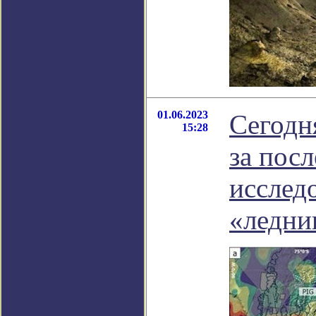
01.06.2023
Сегодн
15:28
за посл
исслед
«ледни