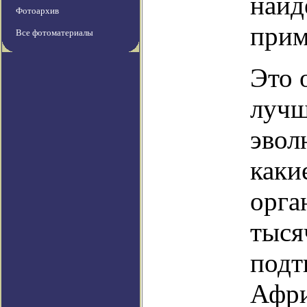
найд
Фотоархив
прим
Все фотоматериалы
Это 
лучш
эвол
каки
орга
тыся
подт
Афри