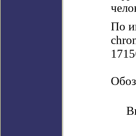
чело
По и
chro
1715
Обоз
В