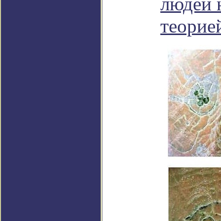
людей 
теорие