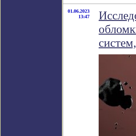
01.06.2023
Исслед
13:47
обломк
систем,