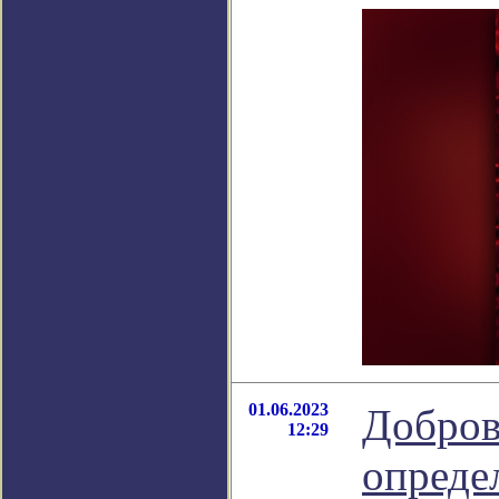
01.06.2023
Добров
12:29
опреде