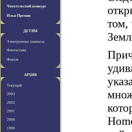
Читательский конкурс
откр
Илья-Премия
том,
ДЕТЯМ
Земл
Электронные пампасы
Фантастика
Прич
Форум
удив
АРХИВ
указ
Текущий
множ
2003
2002
кото
2001
Homo
2000
1999