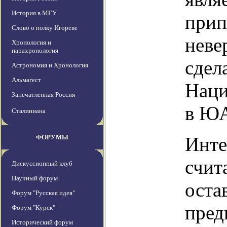
История в МГУ
прип
Слово о полку Игореве
неве
Хронология и
парахронология
сдел
Астрономия и Хронология
Альмагест
Наци
Запечатленная Россия
в ЮА
Сталиниана
ФОРУМЫ
Инте
счит
Дискуссионный клуб
Научный форум
оста
Форум "Русская идея"
пред
Форум "Курск"
Исторический форум