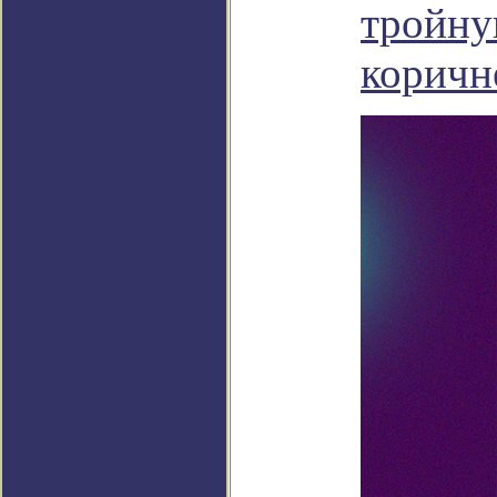
тройну
коричн