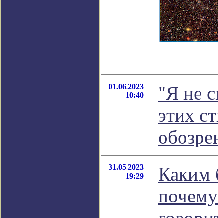
01.06.2023
"Я не с
10:40
этих ст
обозре
31.05.2023
Каким 
19:29
почему
говори