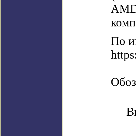
AMD 
комп
По и
https
Обоз
В