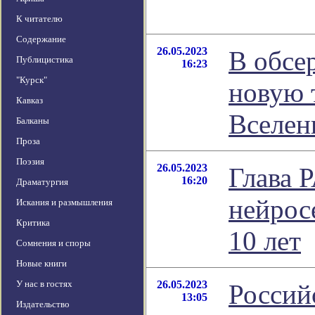
К читателю
Содержание
26.05.2023
В обсе
Публицистика
16:23
"Курск"
новую 
Кавказ
Вселен
Балканы
Проза
Поэзия
26.05.2023
Глава 
16:20
Драматургия
нейросе
Искания и размышления
Критика
10 лет
Сомнения и споры
Новые книги
У нас в гостях
26.05.2023
Россий
13:05
Издательство