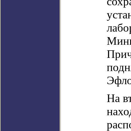
сохр
уста
лабо
Мини
Прич
подн
Эфло
На в
нахо
расп