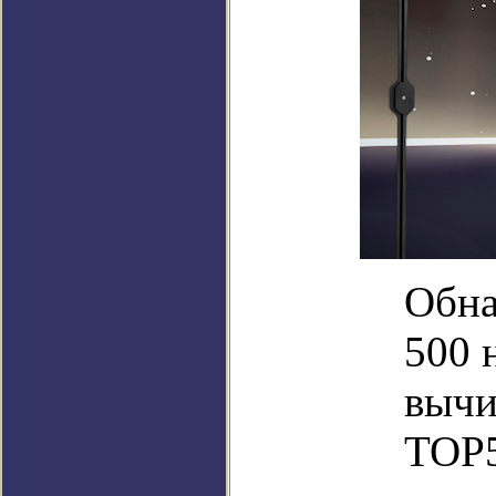
Обна
500 
вычи
TOP