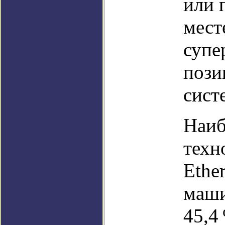
или 
мест
супе
пози
сист
Наиб
техн
Ethe
маши
45,4