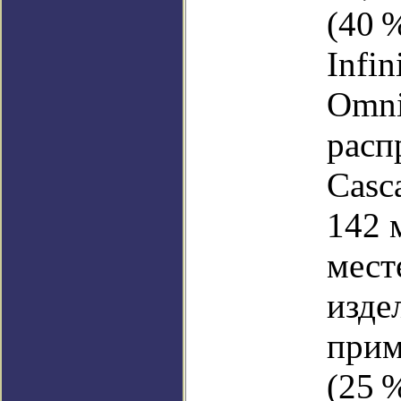
(40 
Infi
Omni
расп
Casc
142 
мест
издел
прим
(25 