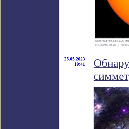
25.05.2023
Обнару
19:41
симмет