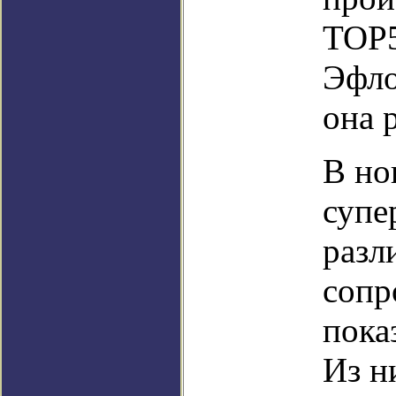
TOP5
Эфло
она 
В но
супе
разл
сопр
пока
Из н