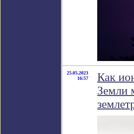
25.05.2023
Как ио
16:57
Земли 
землет