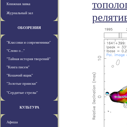
тополо
Книжная лавка
Журнальный зал
реляти
ОБОЗРЕНИЯ
"Классики и современники"
"Слово о..."
"Тайная история творений"
"Книга писем"
"Кошачий ящик"
"Золотые прииски"
"Сердитые стрелы"
КУЛЬТУРА
Афиша