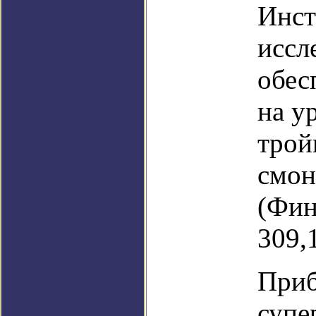
Инст
иссл
обес
на у
трой
смон
(Фин
309,
Приб
супе