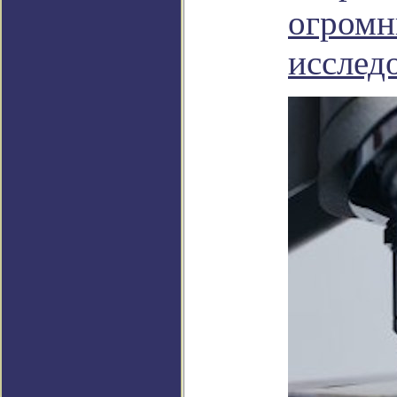
огромн
исслед