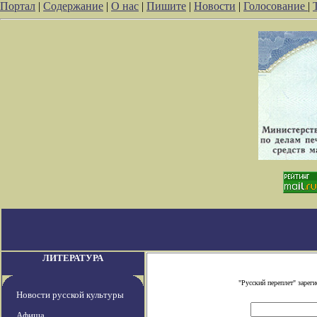
Портал
|
Содержание
|
О нас
|
Пишите
|
Новости
|
Голосование
|
ЛИТЕРАТУРА
"Русский переплет" заре
Новости русской культуры
Афиша