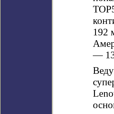
ТОР5
конт
192 
Амер
— 13
Веду
супе
Leno
осно