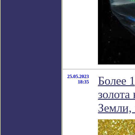
25.05.2023
Более 
18:35
золота
Земли,