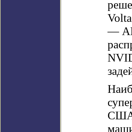
реше
Volt
— AM
расп
NVID
заде
Наиб
супе
США 
маши