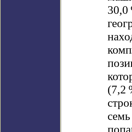
30,0
геог
нахо
комп
пози
кото
(7,2
стро
семь
попа