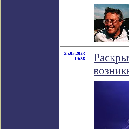
25.05.2023
Раскры
19:38
возник