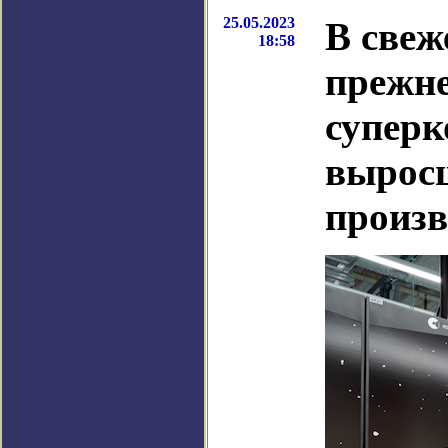
25.05.2023
В свеж
18:58
прежне
суперк
выросш
произ