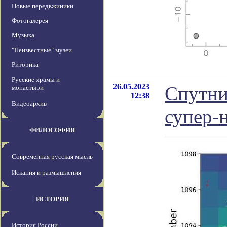
Новые передвжиники
Фотогалерея
Музыка
"Неизвестные" музеи
Риторика
Русские храмы и
26.05.2023
Спутни
монастыри
12:38
Видеоархив
супер-
ФИЛОСОФИЯ
Современная русская мысль
Искания и размышления
ИСТОРИЯ
История России