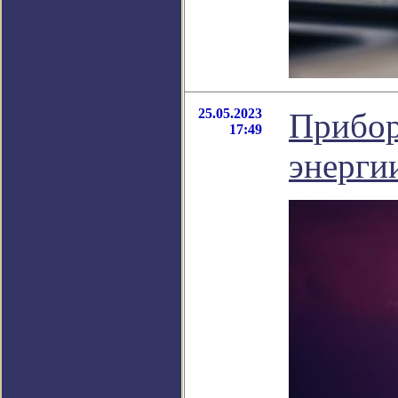
25.05.2023
Прибор
17:49
энерги