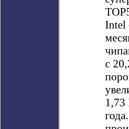
TOP5
Inte
меся
чипа
с 20
поро
увел
1,73
года
прои