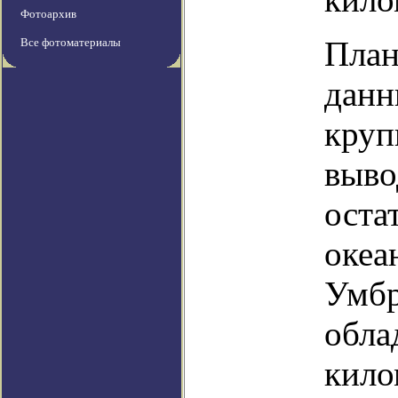
Фотоархив
План
Все фотоматериалы
данн
круп
выво
оста
океа
Умбр
обла
кило