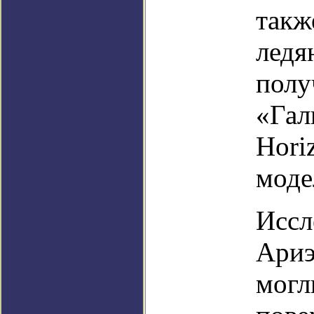
такж
ледя
полу
«Гал
Hori
моде
Иссл
Ариэ
могл