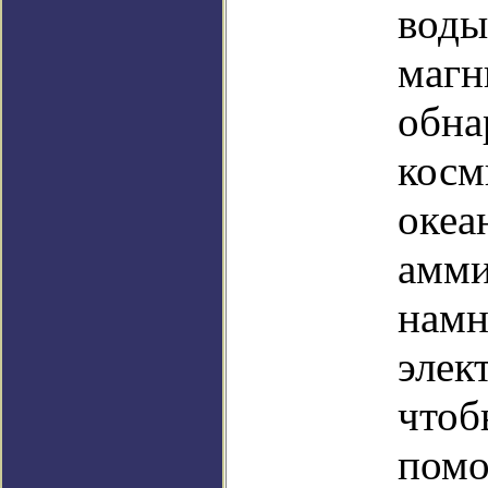
воды
магн
обна
косм
океа
амми
намн
элек
чтоб
помо