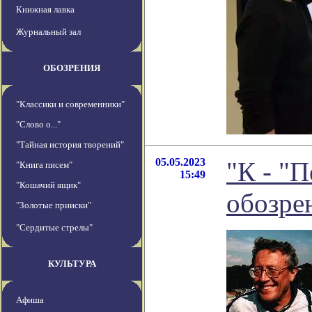
Книжная лавка
Журнальный зал
ОБОЗРЕНИЯ
"Классики и современники"
"Слово о..."
"Тайная история творений"
05.05.2023
"К - "П
"Книга писем"
15:49
"Кошачий ящик"
обозре
"Золотые прииски"
"Сердитые стрелы"
КУЛЬТУРА
Афиша