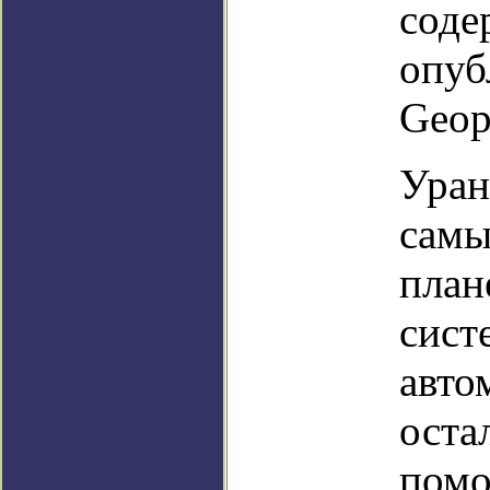
соде
опуб
Geoph
Уран
самы
план
сист
авто
оста
помо