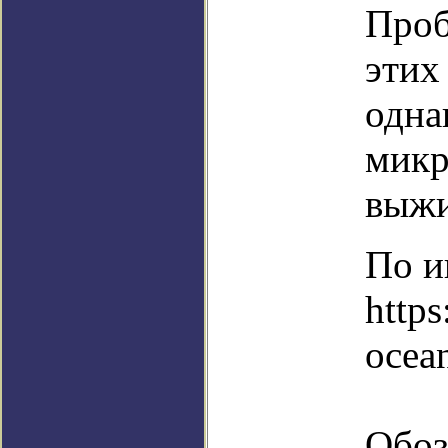
Проб
этих
одна
микр
выжи
По и
https
ocea
Обоз