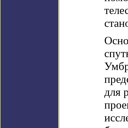
теле
стан
Осно
спут
Умбр
пред
для 
прое
иссл