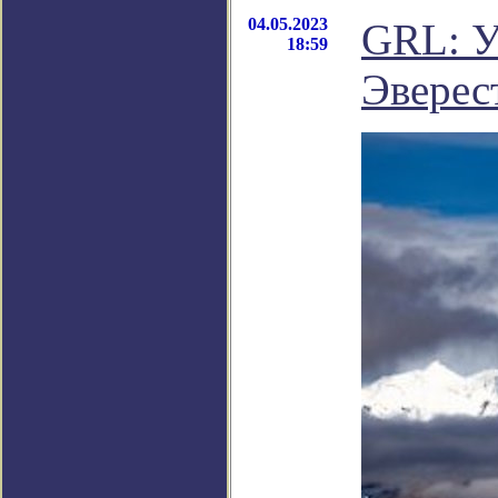
04.05.2023
GRL: У
18:59
Эверес