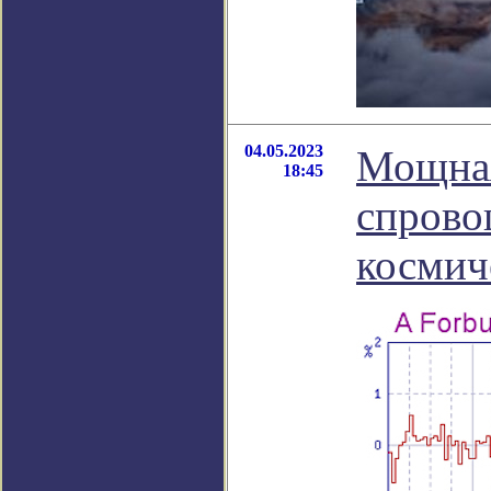
04.05.2023
Мощная
18:45
спрово
космич