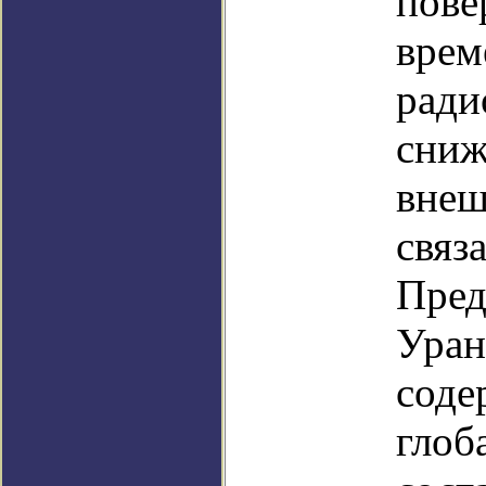
пове
врем
ради
сниж
внеш
связ
Пред
Уран
соде
глоб