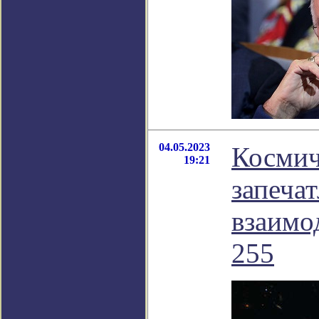
04.05.2023
Космич
19:21
запеча
взаимо
255