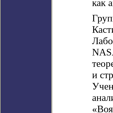
как 
Груп
Касти
Лабо
NASA
теор
и ст
Учен
анал
«Воя