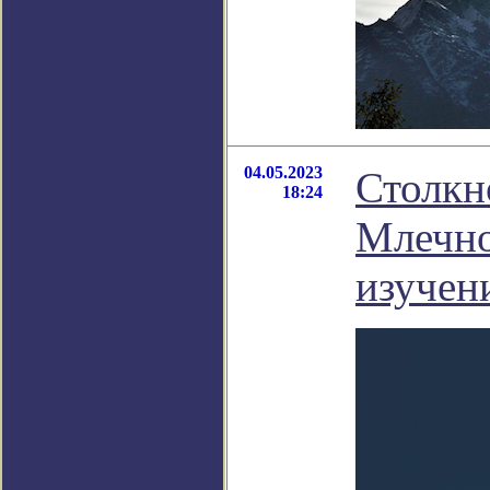
04.05.2023
Столкн
18:24
Млечно
изучен