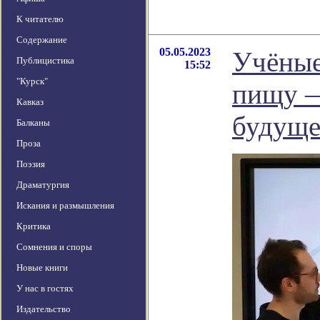
К читателю
Содержание
05.05.2023
Учёные
Публицистика
15:52
"Курск"
пищу —
Кавказ
будуще
Балканы
Проза
Поэзия
Драматургия
Искания и размышления
Критика
Сомнения и споры
Новые книги
У нас в гостях
Издательство