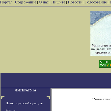
Портал
|
Содержание
|
О нас
|
Пишите
|
Новости
|
Голосование
|
ЛИТЕРАТУРА
"Русский перепле
Новости русской культуры
Афиша