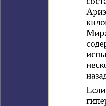
сост
Ариэ
кило
Мира
соде
испы
неск
наза
Если
гипе