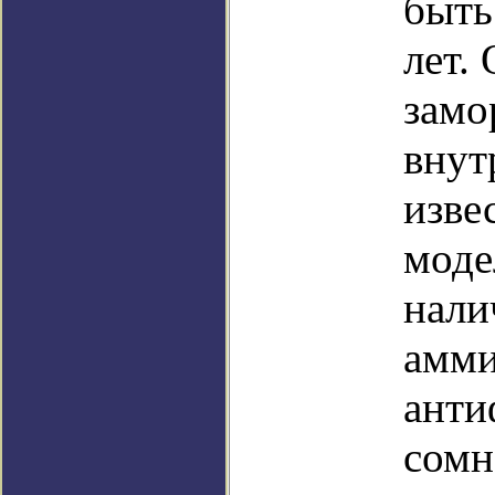
быть
лет.
замо
внут
изве
моде
нали
амми
анти
сомн