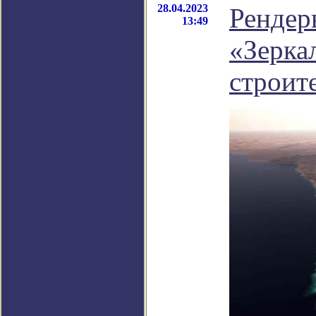
28.04.2023
Рендер
13:49
«Зерка
строит