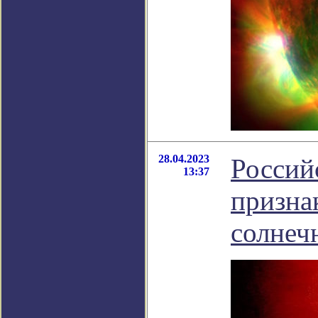
28.04.2023
Россий
13:37
призна
солнеч