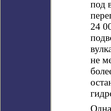
под 
пере
24 0
подв
вулк
не ме
боле
оста
гидр
Одна