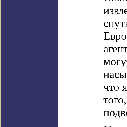
извл
спут
Евро
аген
могу
насы
что 
того
подв