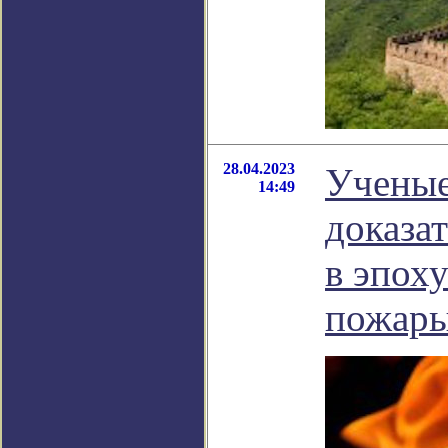
28.04.2023
Ученые
14:49
доказат
в эпох
пожар