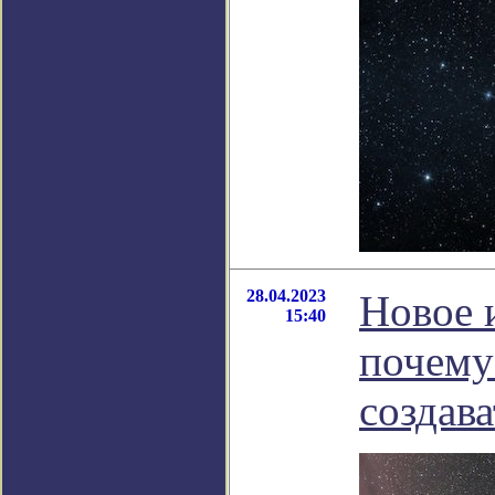
28.04.2023
Новое 
15:40
почему
создава