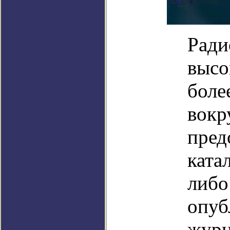
Ради
высо
боле
вокр
пред
ката
либо
опуб
журн