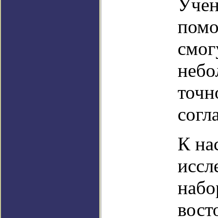
Учен
помо
смог
небо
точн
согл
К на
иссл
набо
вост