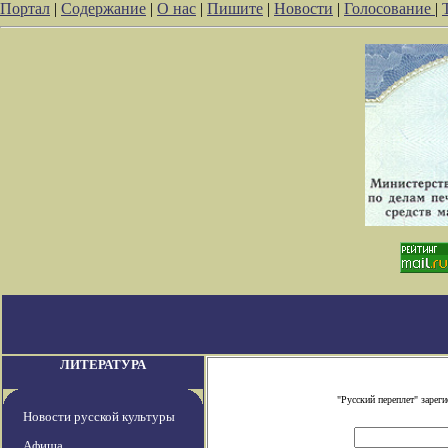
Портал
|
Содержание
|
О нас
|
Пишите
|
Новости
|
Голосование
|
ЛИТЕРАТУРА
"Русский переплет" заре
Новости русской культуры
Афиша