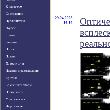
К читателю
Содержание
29.04.2023
Оптиче
Публицистика
14:14
"Курск"
всплес
Кавказ
реальн
Балканы
Проза
Поэзия
Драматургия
Искания и размышления
Критика
Сомнения и споры
Новые книги
У нас в гостях
Издательство