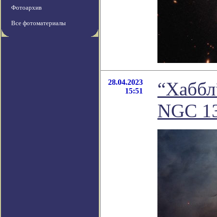
Фотоархив
Все фотоматериалы
28.04.2023
“Хаббл
15:51
NGC 1