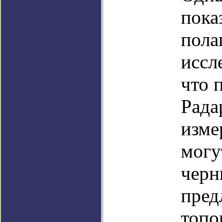
пока
пола
иссл
что 
Рада
изме
могу
черн
пред
топо