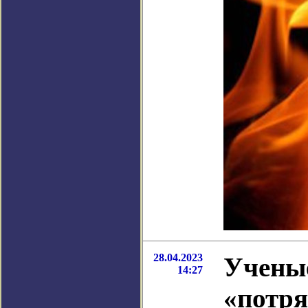
28.04.2023
Учены
14:27
«потря