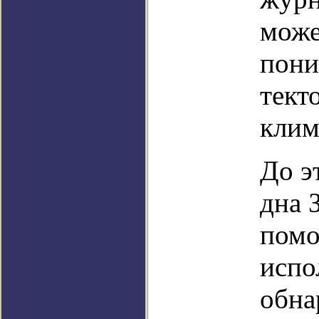
може
пони
тект
клим
До э
дна 
помо
испо
обна