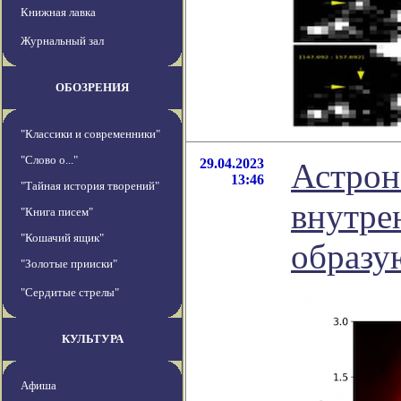
Книжная лавка
Журнальный зал
ОБОЗРЕНИЯ
"Классики и современники"
"Слово о..."
29.04.2023
Астрон
13:46
"Тайная история творений"
внутре
"Книга писем"
"Кошачий ящик"
образу
"Золотые прииски"
"Сердитые стрелы"
КУЛЬТУРА
Афиша