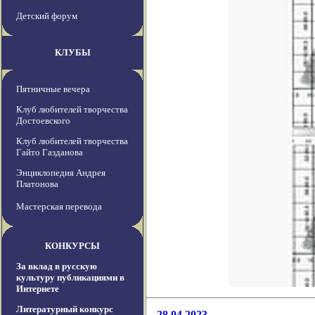
Детский форум
КЛУБЫ
Пятничные вечера
Клуб любителей творчества
Достоевского
Клуб любителей творчества
Гайто Газданова
Энциклопедия Андрея
Платонова
Мастерская перевода
КОНКУРСЫ
За вклад в русскую
культуру публикациями в
Интернете
Литературный конкурс
28.04.2023