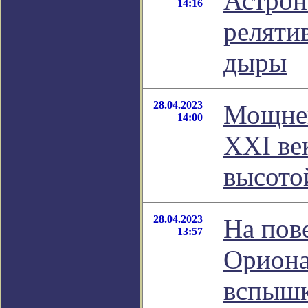
Астрон
14:16
реляти
дыры
28.04.2023
Мощней
14:00
XXI ве
высото
28.04.2023
На пов
13:57
Ориона
вспыш