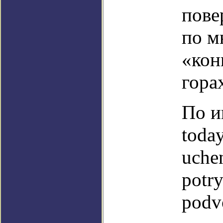
пове
по м
«кон
гора
По и
toda
uche
potr
podv