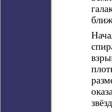
гала
ближ
Нача
спир
взры
плот
разм
оказ
звёз