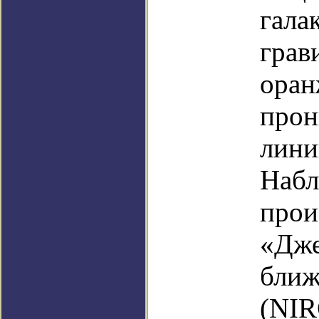
гала
грав
оран
прон
лини
Набл
прои
«Дже
ближ
(NIR