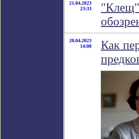
21.04.2023
"Клещ"
23:33
обозре
20.04.2023
Как пе
14:08
предко