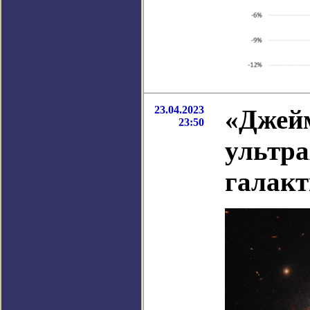
23.04.2023
«Джейм
23:50
ультр
галакт