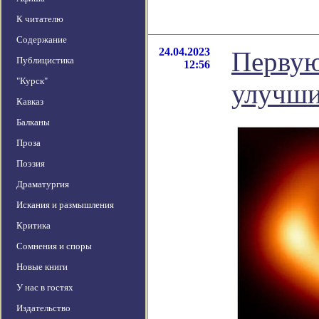
К читателю
Содержание
24.04.2023
Первую
Публицистика
12:56
"Курск"
улучш
Кавказ
Балканы
Проза
Поэзия
Драматургия
Искания и размышления
Критика
Сомнения и споры
Новые книги
У нас в гостях
Издательство