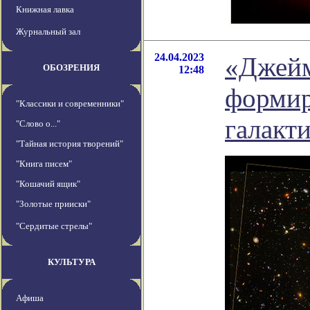
Книжная лавка
Журнальный зал
24.04.2023
«Джейм
ОБОЗРЕНИЯ
12:48
формир
"Классики и современники"
галакт
"Слово о..."
"Тайная история творений"
"Книга писем"
"Кошачий ящик"
"Золотые прииски"
"Сердитые стрелы"
КУЛЬТУРА
Афиша