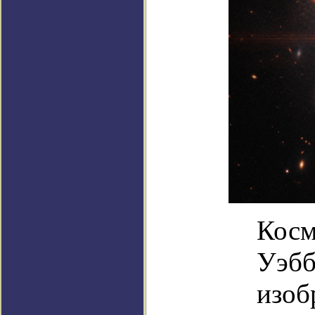
Косм
Уэбб
изоб