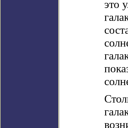
это 
гала
сост
солн
гала
пока
солн
Стол
гала
возн