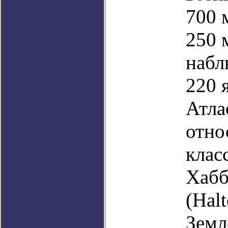
700 
250 
набл
220 
Атла
отно
клас
Хабб
(Hal
Земл