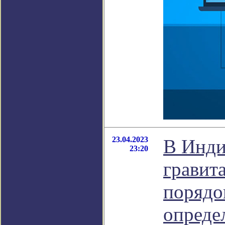
23.04.2023
В Инди
23:20
гравит
порядо
опреде