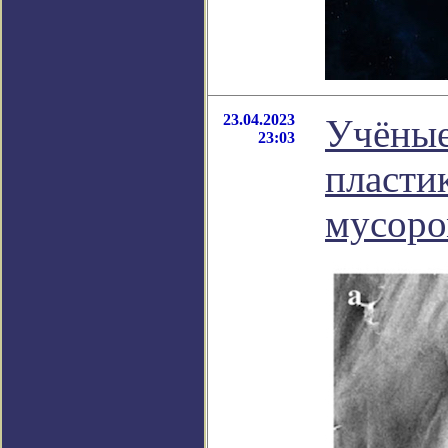
23.04.2023
Учёные
23:03
пласти
мусоро