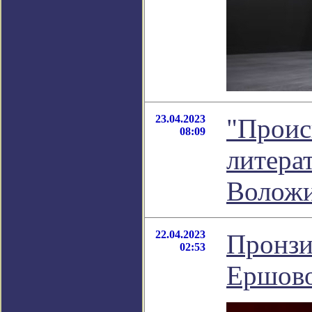
23.04.2023
"Проис
08:09
литера
Волож
22.04.2023
Пронзи
02:53
Ершово