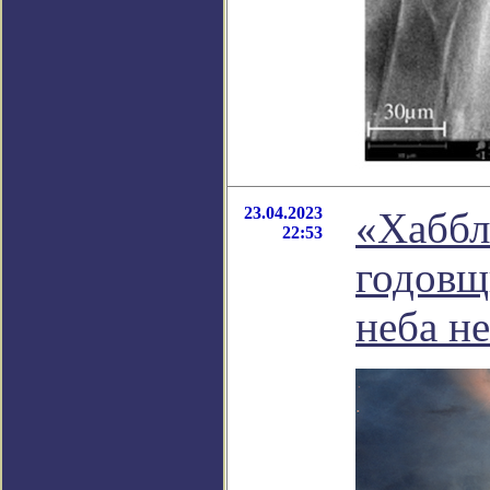
23.04.2023
«Хаббл
22:53
годовщ
неба н