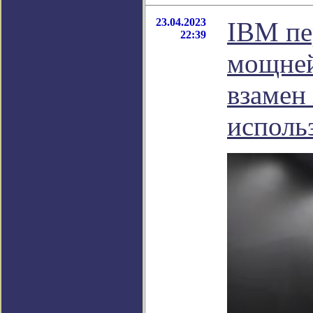
23.04.2023
IBM пе
22:39
мощней
взамен
исполь