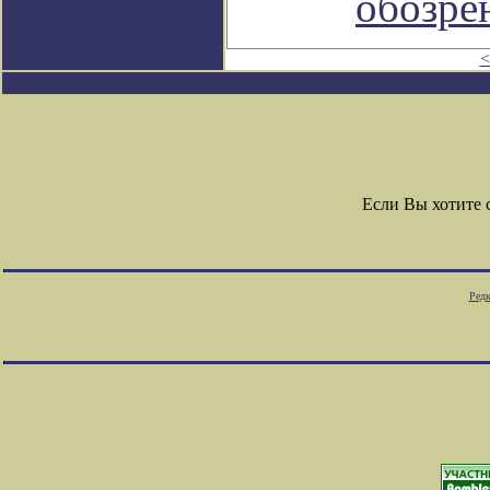
обозре
<
Если Вы хотите
Редк