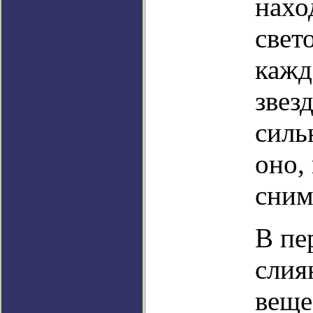
нахо
свет
кажд
звез
силь
оно,
сним
В пе
слия
веще