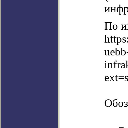
инфр
По и
http
uebb-
infr
ext=
Обоз