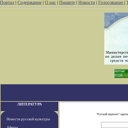
Портал
|
Содержание
|
О нас
|
Пишите
|
Новости
|
Голосование
|
ЛИТЕРАТУРА
"Русский переплет" заре
Новости русской культуры
Афиша