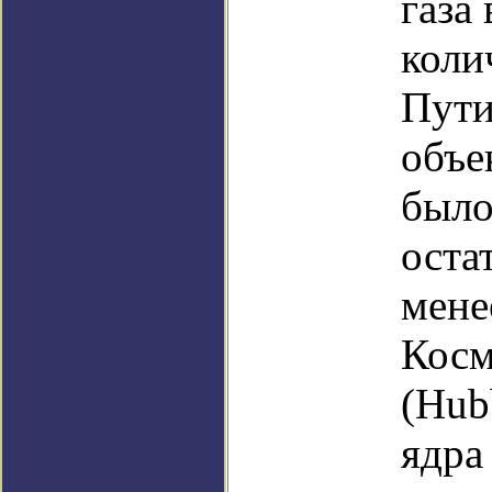
газа
коли
Пути
объе
было
оста
мене
Косм
(Hub
ядра