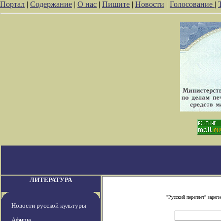
Портал
|
Содержание
|
О нас
|
Пишите
|
Новости
|
Голосование
|
ЛИТЕРАТУРА
"Русский переплет" заре
Новости русской культуры
Афиша