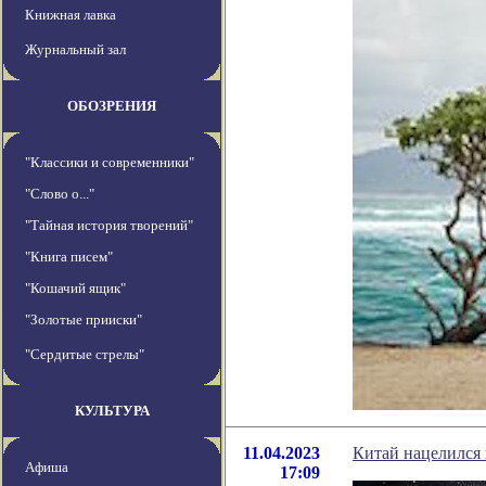
Книжная лавка
Журнальный зал
ОБОЗРЕНИЯ
"Классики и современники"
"Слово о..."
"Тайная история творений"
"Книга писем"
"Кошачий ящик"
"Золотые прииски"
"Сердитые стрелы"
КУЛЬТУРА
11.04.2023
Китай нацелился 
Афиша
17:09