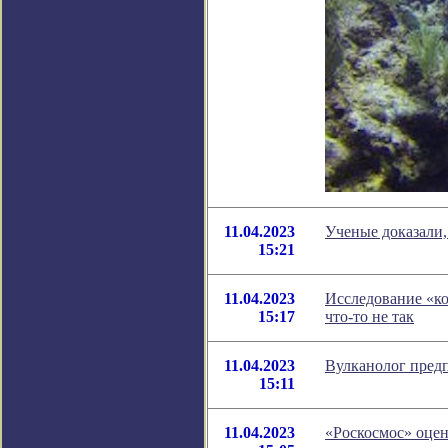
11.04.2023
Ученые доказали,
15:21
11.04.2023
Исследование «ко
15:17
что-то не так
11.04.2023
Вулканолог предп
15:11
11.04.2023
«Роскосмос» оцен