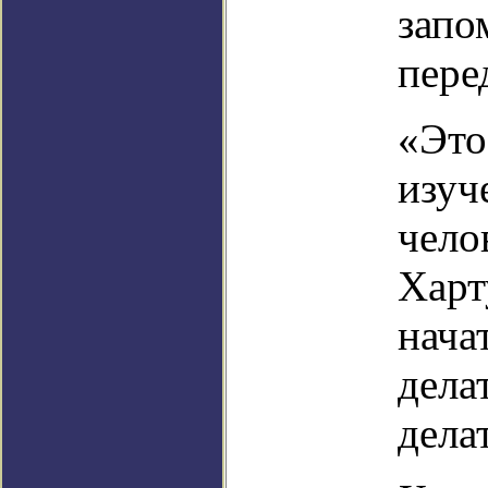
запо
пере
«Это
изуч
чело
Харт
нача
дела
дела