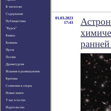
К читателю
Содержание
01.03.2023
Астрон
Публицистика
17:43
"Курск"
химиче
Кавказ
ранней
Балканы
Проза
Поэзия
Драматургия
Искания и размышления
Критика
Сомнения и споры
Новые книги
У нас в гостях
Издательство