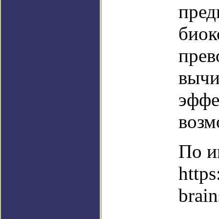
пред
биок
прев
вычи
эффе
возм
По и
https
brai