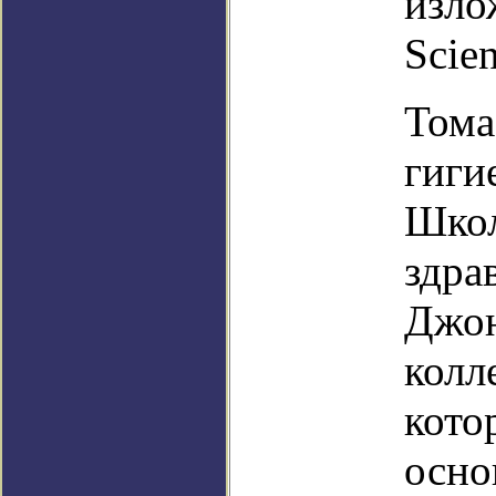
изло
Scien
Тома
гиги
Школ
здра
Джон
колл
кото
осно