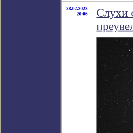
28.02.2023
Слухи 
20:06
преуве