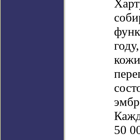
Харт
соби
функ
году
кожи
пере
сост
эмбр
Кажд
50 0