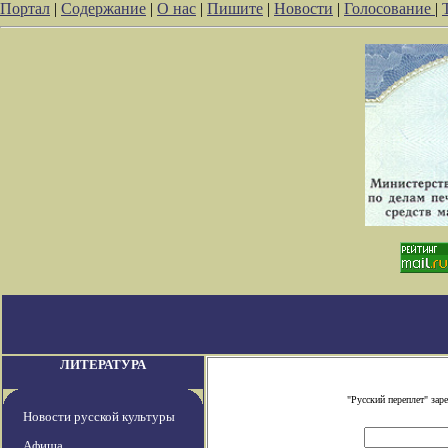
Портал
|
Содержание
|
О нас
|
Пишите
|
Новости
|
Голосование
|
ЛИТЕРАТУРА
"Русский переплет" за
Новости русской культуры
Афиша