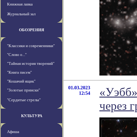
Книжная лавка
Журнальный зал
ОБОЗРЕНИЯ
"Классики и современники"
"Слово о..."
"Тайная история творений"
"Книга писем"
"Кошачий ящик"
01.03.2023
«Уэбб»
"Золотые прииски"
12:54
"Сердитые стрелы"
через 
КУЛЬТУРА
Афиша