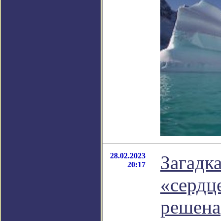
28.02.2023
Загадк
20:17
«сердц
решена