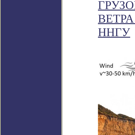
ГРУЗ
ВЕТР
ННГУ