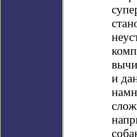
супе
стан
неус
комп
вычи
и да
намн
слож
напр
соба