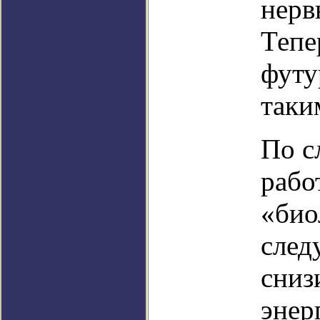
нерв
Тепе
футу
таки
По с
рабо
«био
след
сниз
энер