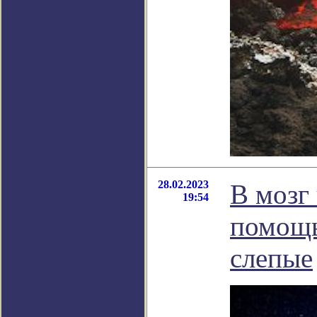
28.02.2023
В мозг
19:54
помощь
слепые