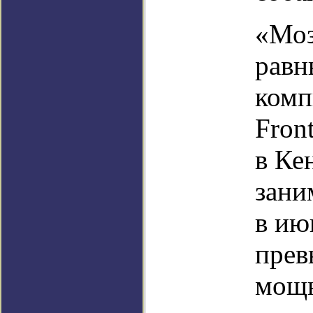
«Моз
равн
комп
Fron
в Ке
зани
в ию
прев
мощн