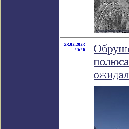
28.02.2023
Обруше
20:20
полюса
ожидал