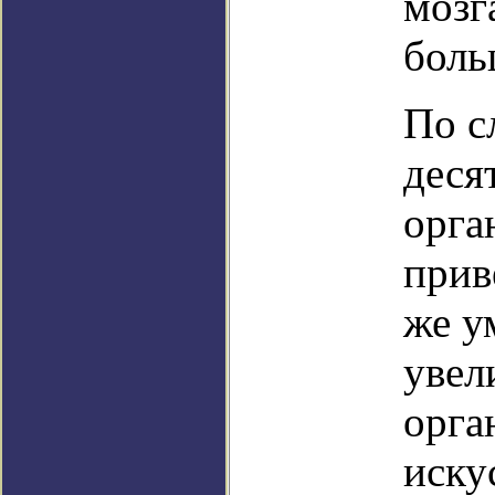
мозг
боль
По с
деся
орга
прив
же у
увел
орга
иску