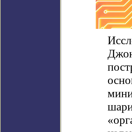
Иссл
Джон
пост
осно
мини
шари
«орг