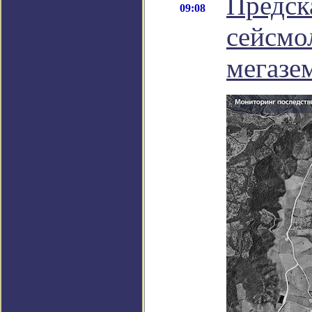
Предск
09:08
сейсмо
мегазе