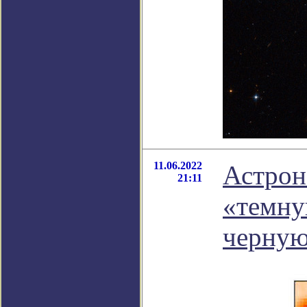
11.06.2022
Астрон
21:11
«темну
черную