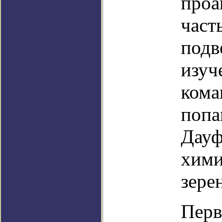
проа
част
подв
изуч
кома
попа
Дауф
хими
зере
Перв