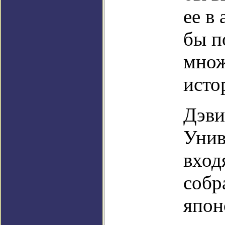
ее в
бы п
множ
исто
Дэви
Унив
вход
собр
япон