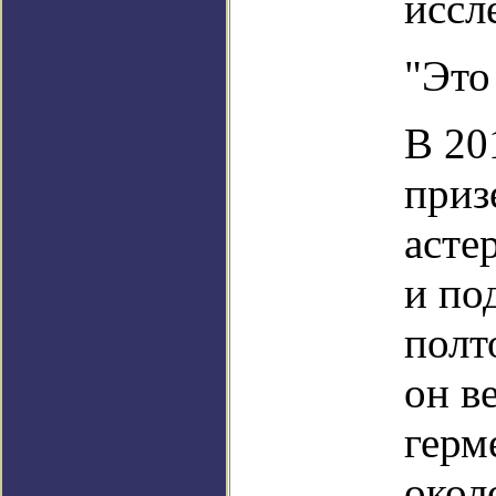
иссл
"Это
В 20
приз
асте
и по
полт
он в
герм
окол