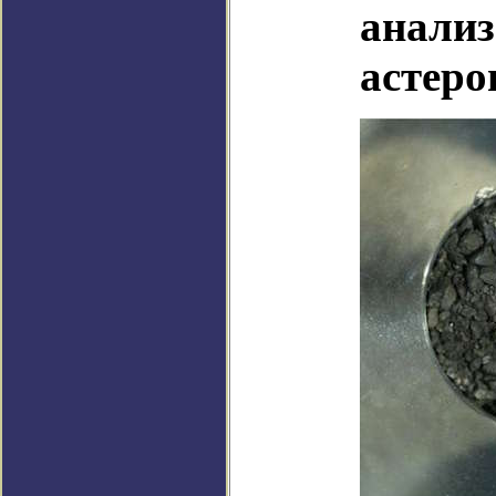
анализ
астеро