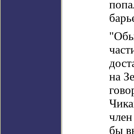
попа
барь
"Обы
част
дост
на З
гово
Чика
член
бы в