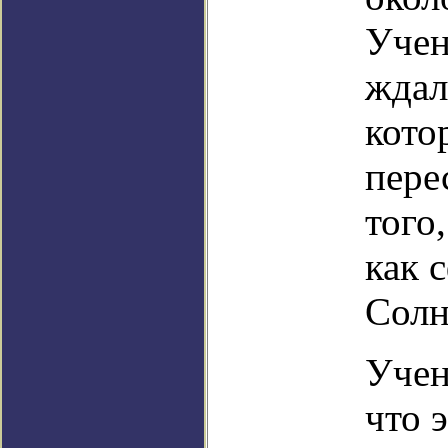
Учен
ждал
кото
пере
того
как 
Солн
Учен
что 