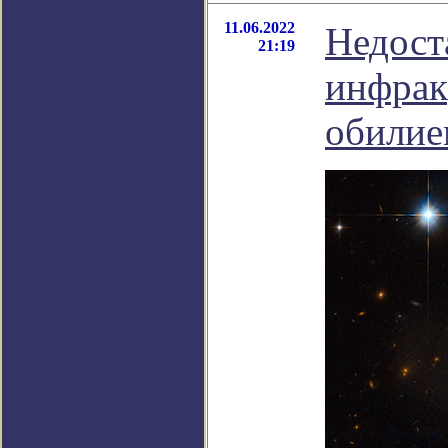
11.06.2022
Недост
21:19
инфрак
обилие