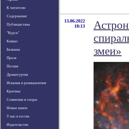
К читателю
Содержание
13.06.2022
Астрон
Публицистика
18:13
"Курск"
спирал
Кавказ
змеи»
Балканы
Проза
Поэзия
Драматургия
Искания и размышления
Критика
Сомнения и споры
Новые книги
У нас в гостях
Издательство