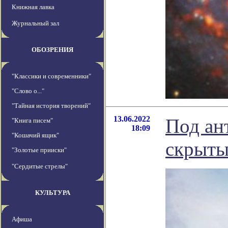
Книжная лавка
Журнальный зал
ОБОЗРЕНИЯ
"Классики и современники"
"Слово о..."
"Тайная история творений"
13.06.2022
Под ан
"Книга писем"
18:09
"Кошачий ящик"
скрыты
"Золотые прииски"
"Сердитые стрелы"
КУЛЬТУРА
Афиша