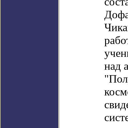
сост
Дофа
Чика
рабо
учен
над 
"Пол
косм
свид
сист