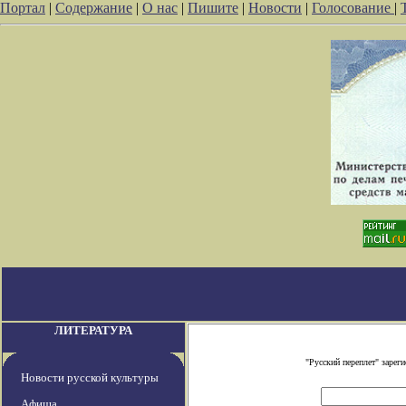
Портал
|
Содержание
|
О нас
|
Пишите
|
Новости
|
Голосование
|
ЛИТЕРАТУРА
"Русский переплет" заре
Новости русской культуры
Афиша