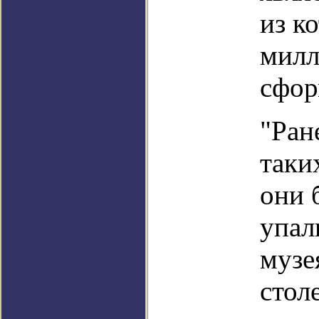
из к
милл
сфор
"Ран
таки
они 
упал
музе
стол