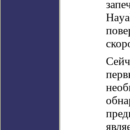
запе
Haya
пове
скор
Сейч
перв
необ
обна
пред
явля