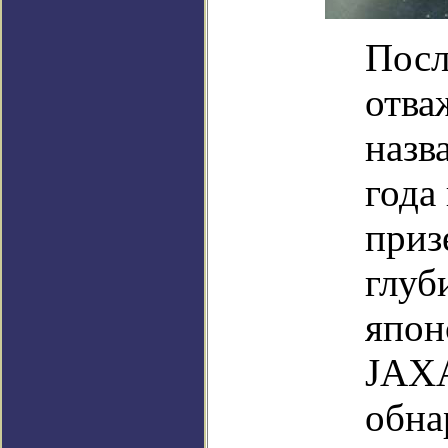
Посл
отва
назв
года
приз
глуб
япон
JAXA
обна