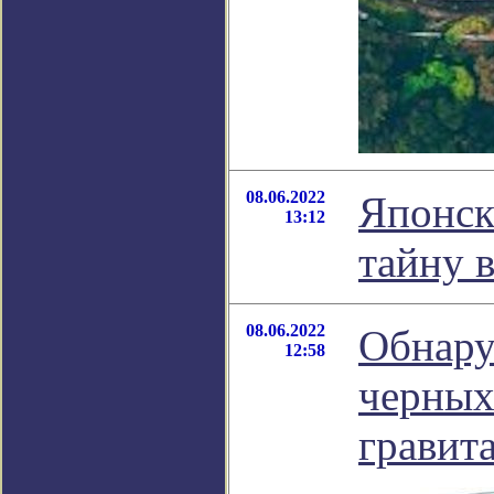
08.06.2022
Японск
13:12
тайну 
08.06.2022
Обнару
12:58
черных
гравит