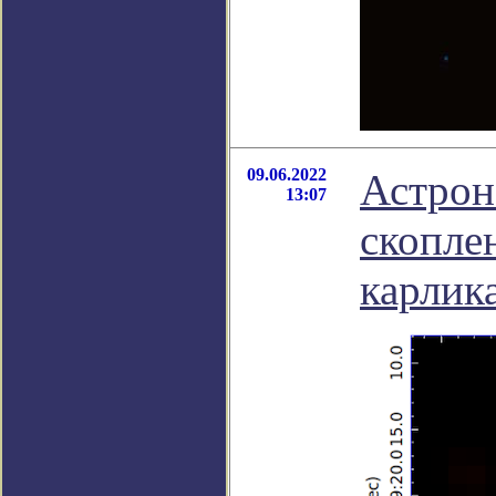
09.06.2022
Астрон
13:07
скоплен
карлик