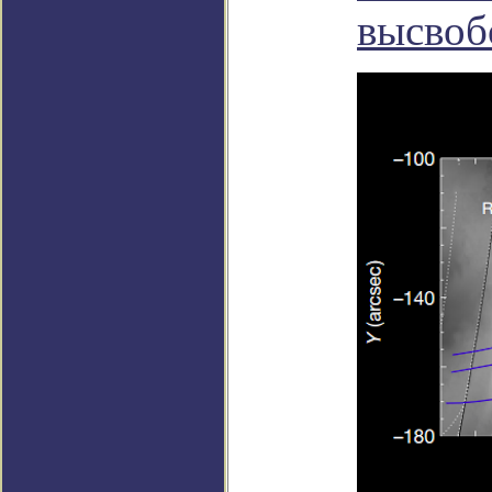
высвоб