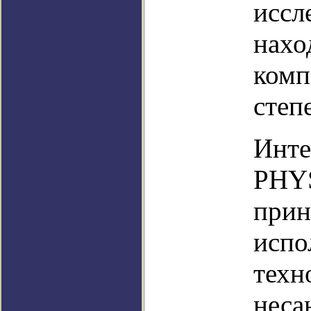
иссл
нахо
комп
степ
Инте
PHYS
прин
испо
техн
неса