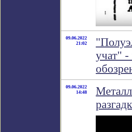
09.06.2022
"Полуэ
21:02
учат" -
обозре
09.06.2022
Металл
14:48
разгад