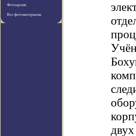
элек
Фотоархив
Все фотоматериалы
отде
проц
Учён
Боху
комп
след
обор
корп
двух