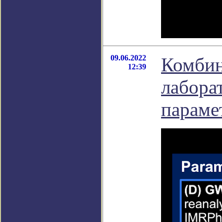
09.06.2022
Комбин
12:39
лабора
параме