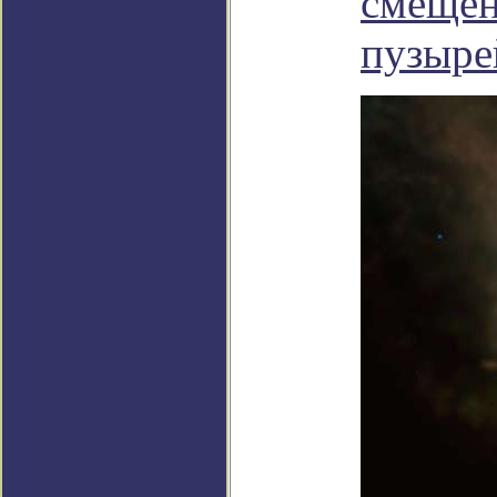
смещен
пузыре