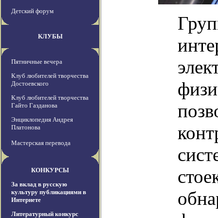
Детский форум
Груп
КЛУБЫ
инте
элек
Пятничные вечера
Клуб любителей творчества
физи
Достоевского
Клуб любителей творчества
позв
Гайто Газданова
Энциклопедия Андрея
конт
Платонова
Мастерская перевода
сист
стое
КОНКУРСЫ
За вклад в русскую
обна
культуру публикациями в
Интернете
Литературный конкурс