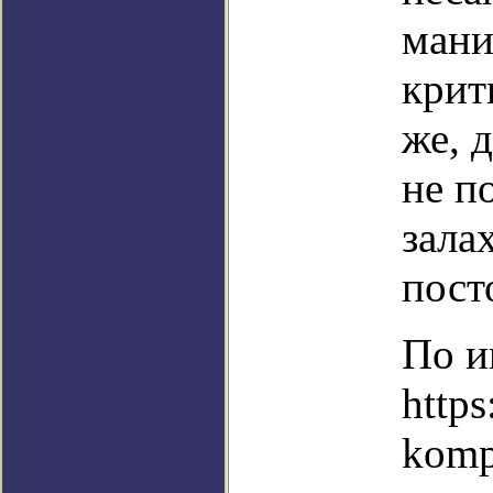
мани
крит
же, 
не п
зала
пост
По и
https
komp