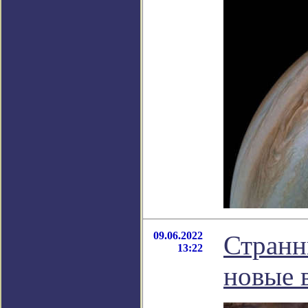
09.06.2022
Странн
13:22
новые 