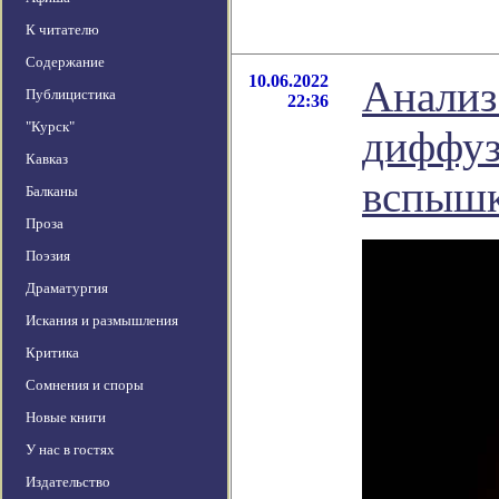
К читателю
Содержание
10.06.2022
Анализ
Публицистика
22:36
"Курск"
диффуз
Кавказ
вспыш
Балканы
Проза
Поэзия
Драматургия
Искания и размышления
Критика
Сомнения и споры
Новые книги
У нас в гостях
Издательство