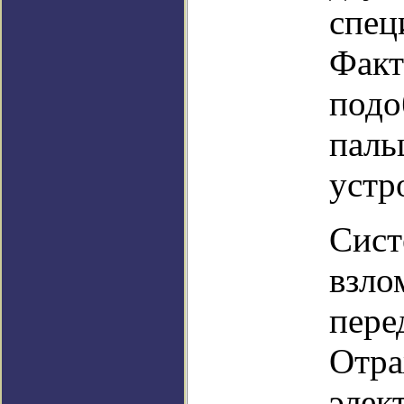
спец
Факт
подо
паль
устр
Сист
взло
пере
Отра
элек