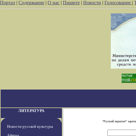
Портал
|
Содержание
|
О нас
|
Пишите
|
Новости
|
Голосование
|
ЛИТЕРАТУРА
"Русский переплет" заре
Новости русской культуры
Афиша