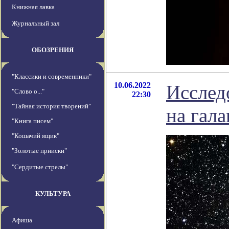
Книжная лавка
Журнальный зал
ОБОЗРЕНИЯ
"Классики и современники"
10.06.2022
Исслед
"Слово о..."
22:30
"Тайная история творений"
на гал
"Книга писем"
"Кошачий ящик"
"Золотые прииски"
"Сердитые стрелы"
КУЛЬТУРА
Афиша