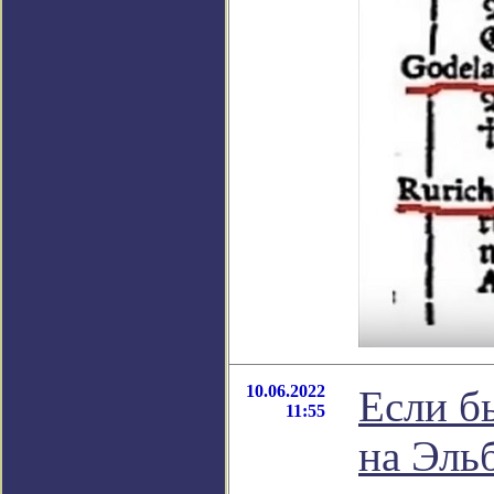
10.06.2022
Если бы
11:55
на Эльб