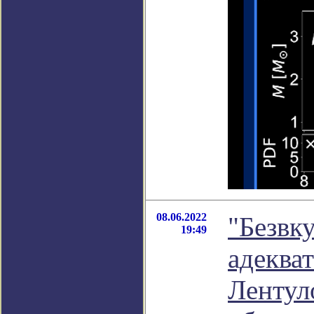
08.06.2022
"Безвк
19:49
адеква
Лентул