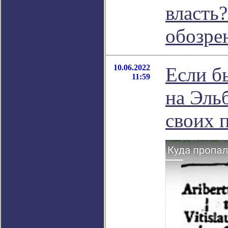
власть?
обозре
10.06.2022
Если бы
11:59
на Эльб
своих п