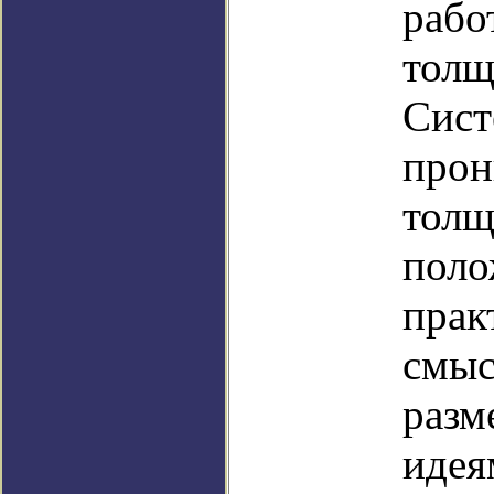
рабо
толщ
Сист
прон
толщ
поло
прак
смыс
разм
идея