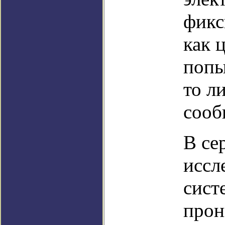
фикс
как 
попы
то л
сооб
В се
иссл
сист
прон