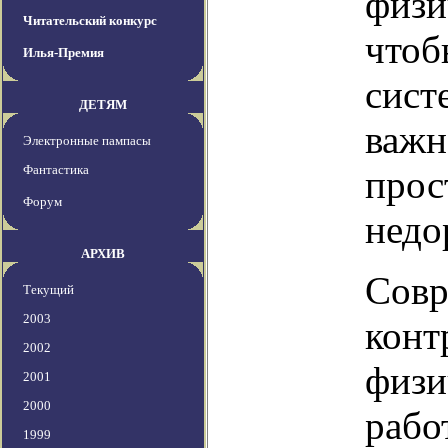
физи
Читательский конкурс
чтоб
Илья-Премия
сист
ДЕТЯМ
важн
Электронные пампасы
Фантастика
прос
Форум
недо
АРХИВ
Совр
Текущий
2003
конт
2002
физи
2001
2000
рабо
1999