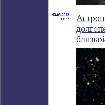
03.05.2022
Астрон
11:27
долгоп
близко