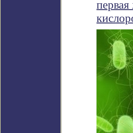
первая 
кислор