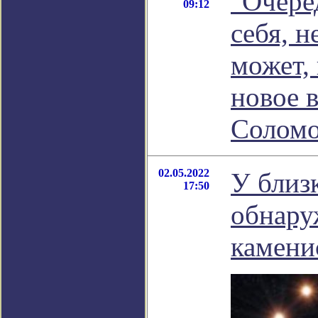
"Очеред
09:12
себя, н
может,
новое 
Соломо
02.05.2022
У близ
17:50
обнару
камени