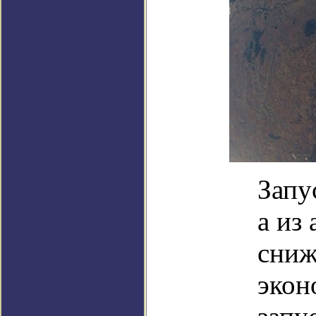
Запу
а из
сниж
экон