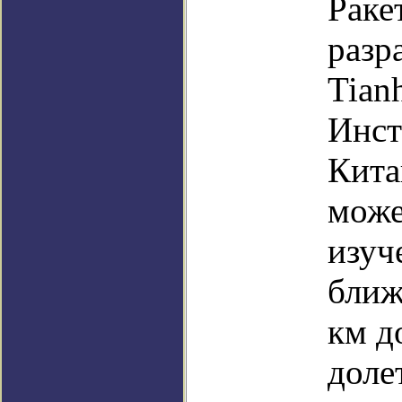
Раке
разр
Tian
Инст
Кита
може
изуч
ближ
км д
доле