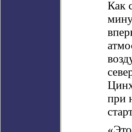
Как 
мину
впер
атмо
возд
севе
Цинх
при 
стар
«Это