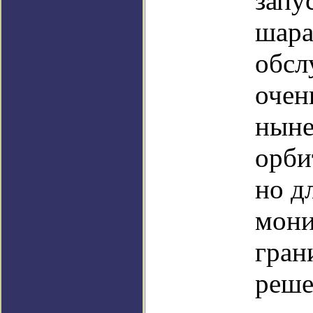
запу
шара
обсл
очен
ныне
орби
но д
мони
гран
реше