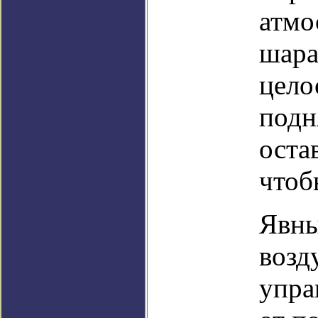
атмо
шара
цело
подн
оста
чтоб
Явны
возд
упра