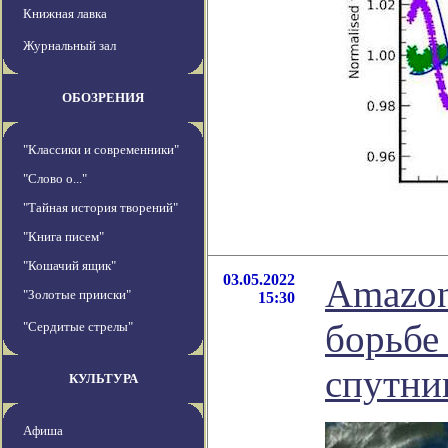
Книжная лавка
Журнальный зал
ОБОЗРЕНИЯ
"Классики и современники"
"Слово о..."
"Тайная история творений"
"Книга писем"
"Кошачий ящик"
03.05.2022
Amazon
"Золотые прииски"
15:30
борьбе 
"Сердитые стрелы"
спутни
КУЛЬТУРА
Афиша