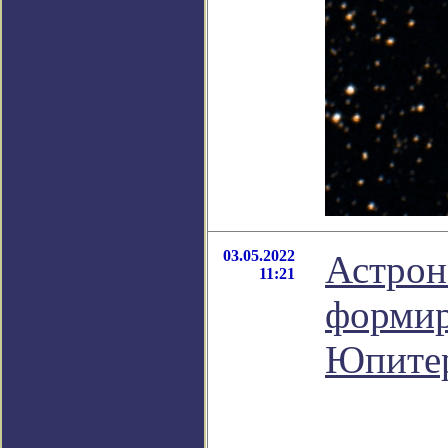
03.05.2022
Астрон
11:21
формир
Юпите