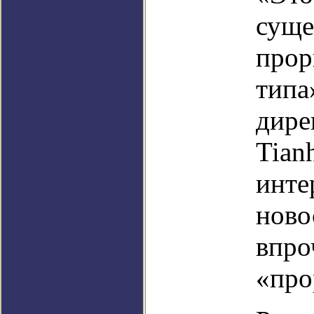
суще
прор
типа
дире
Tian
инте
ново
впро
«про