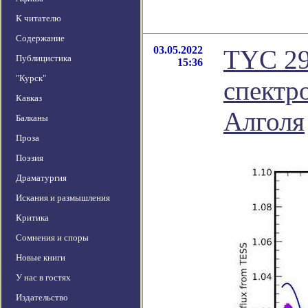
К читателю
Содержание
03.05.2022
TYC 29
Публицистика
15:36
"Курск"
спектр
Кавказ
Алголя
Балканы
Проза
Поэзия
Драматургия
Искания и размышления
Критика
Сомнения и споры
Новые книги
У нас в гостях
Издательство