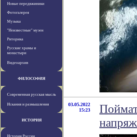
Новые передвжиники
Фотогалерея
Музыка
"Неизвестные" музеи
Риторика
Русские храмы и
монастыри
Видеоархив
ФИЛОСОФИЯ
Современная русская мысль
Искания и размышления
03.05.2022
Поймат
15:23
напряж
ИСТОРИЯ
История России