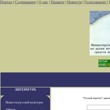
Портал
|
Содержание
|
О нас
|
Пишите
|
Новости
|
Голосование
|
ЛИТЕРАТУРА
"Русский переплет" заре
Новости русской культуры
Афиша