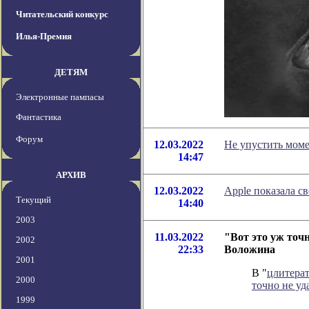
Читательский конкурс
Илья-Премия
ДЕТЯМ
Электронные пампасы
Фантастика
Форум
12.03.2022
Не упустить моме
14:47
АРХИВ
12.03.2022
Apple показала с
Текущий
14:40
2003
11.03.2022
"Вот это уж точн
2002
22:33
Воложина
2001
В "
цлитера
2000
точно не уд
1999