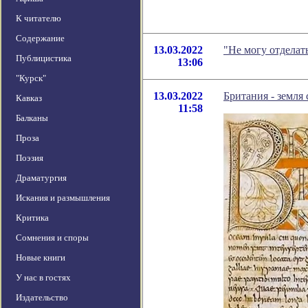
К читателю
Содержание
13.03.2022
"Не могу отделат
Публицистика
13:06
"Курск"
13.03.2022
Британия - земля 
Кавказ
11:58
Балканы
Проза
Поэзия
Драматургия
Искания и размышления
Критика
Сомнения и споры
Новые книги
У нас в гостях
Издательство