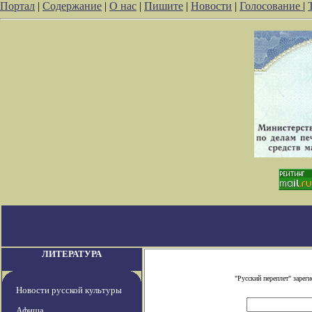
Портал
|
Содержание
|
О нас
|
Пишите
|
Новости
|
Голосование
|
ЛИТЕРАТУРА
"Русский переплет" заре
Новости русской культуры
Афиша