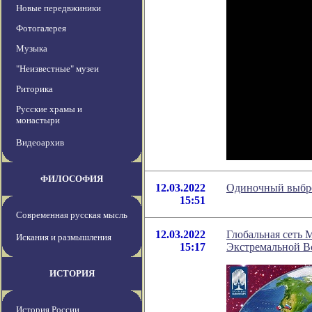
Новые передвжиники
Фотогалерея
Музыка
"Неизвестные" музеи
Риторика
Русские храмы и
монастыри
Видеоархив
ФИЛОСОФИЯ
12.03.2022
Одиночный выбро
15:51
Современная русская мысль
12.03.2022
Глобальная сеть
Искания и размышления
15:17
Экстремальной В
ИСТОРИЯ
История России