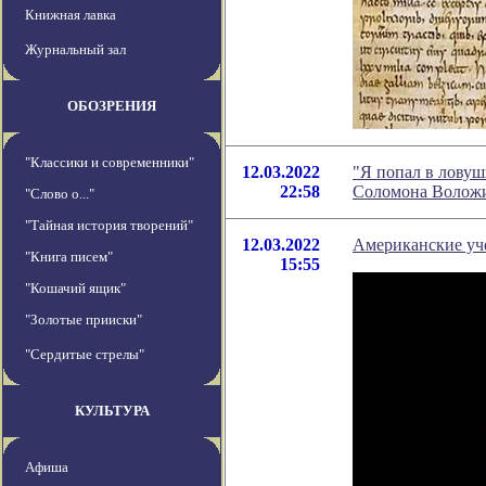
Книжная лавка
Журнальный зал
ОБОЗРЕНИЯ
"Классики и современники"
12.03.2022
"Я попал в ловуш
22:58
Соломона Волож
"Слово о..."
"Тайная история творений"
12.03.2022
Американские уч
"Книга писем"
15:55
"Кошачий ящик"
"Золотые прииски"
"Сердитые стрелы"
КУЛЬТУРА
Афиша