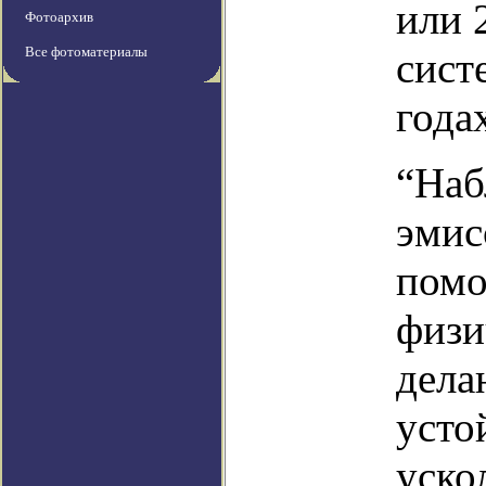
или 
Фотоархив
Все фотоматериалы
сист
года
“Наб
эмис
помо
физи
дела
усто
уско