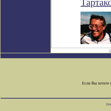
Тартак
<
Если Вы хотите
Редк