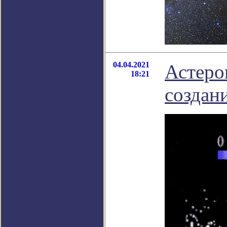
04.04.2021
Астеро
18:21
создан