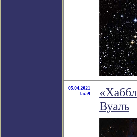
05.04.2021
«Хаббл
15:59
Вуаль