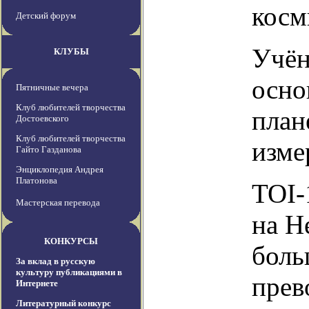
косм
Детский форум
Учён
КЛУБЫ
осно
Пятничные вечера
Клуб любителей творчества
план
Достоевского
Клуб любителей творчества
изме
Гайто Газданова
Энциклопедия Андрея
Платонова
TOI-
Мастерская перевода
на Н
КОНКУРСЫ
боль
За вклад в русскую
культуру публикациями в
прев
Интернете
Литературный конкурс