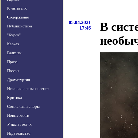
К читателю
Содержание
05.04.2021
В сист
Публицистика
17:46
"Курск"
необы
Кавказ
Балканы
Проза
Поэзия
Драматургия
Искания и размышления
Критика
Сомнения и споры
Новые книги
У нас в гостях
Издательство