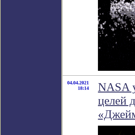
04.04.2021
NASA у
18:14
целей 
«Джей