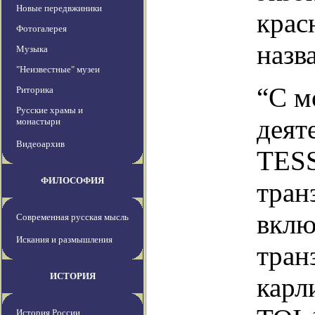
Новые передвжиники
крас
Фотогалерея
назв
Музыка
"Неизвестные" музеи
“С м
Риторика
Русские храмы и
деят
монастыри
Видеоархив
TESS
ФИЛОСОФИЯ
тран
вклю
Современная русская мысль
Искания и размышления
тран
ИСТОРИЯ
карл
История России