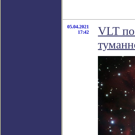
05.04.2021
VLT по
17:42
туманно