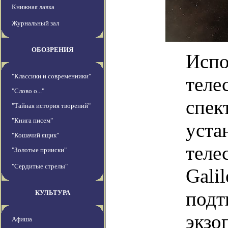
Книжная лавка
Журнальный зал
ОБОЗРЕНИЯ
Испо
"Классики и современники"
теле
"Слово о..."
спек
"Тайная история творений"
"Книга писем"
уста
"Кошачий ящик"
теле
"Золотые прииски"
"Сердитые стрелы"
Gali
подт
КУЛЬТУРА
экзо
Афиша