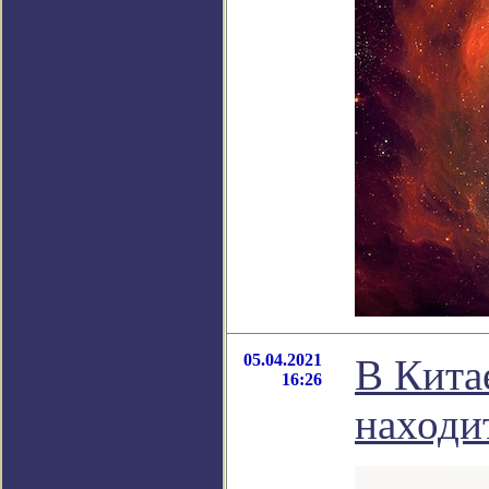
05.04.2021
В Кита
16:26
находи