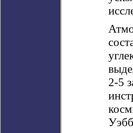
иссл
Атмо
сост
угле
выде
2-5 
инст
косм
Уэбб