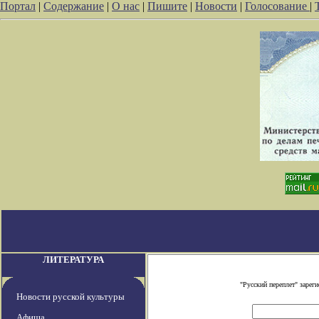
Портал
|
Содержание
|
О нас
|
Пишите
|
Новости
|
Голосование
|
ЛИТЕРАТУРА
"Русский переплет" заре
Новости русской культуры
Афиша