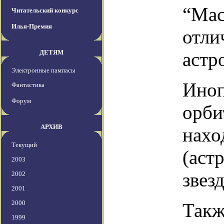
“Мас
Читательский конкурс
Илья-Премия
отли
ДЕТЯМ
астр
Электронные пампасы
Иноп
Фантастика
Форум
орби
АРХИВ
нахо
Текущий
(аст
2003
звез
2002
2001
2000
Такж
1999