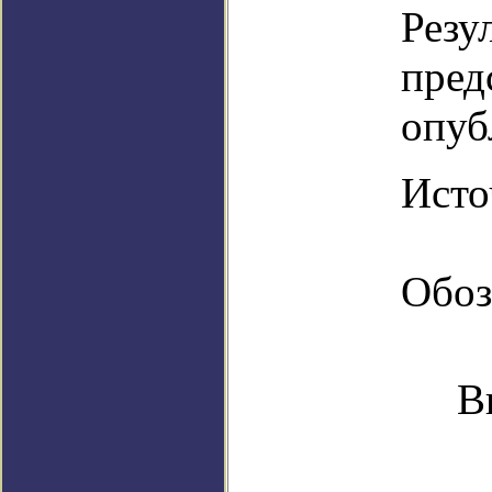
Резу
пред
опуб
Источ
Обоз
В