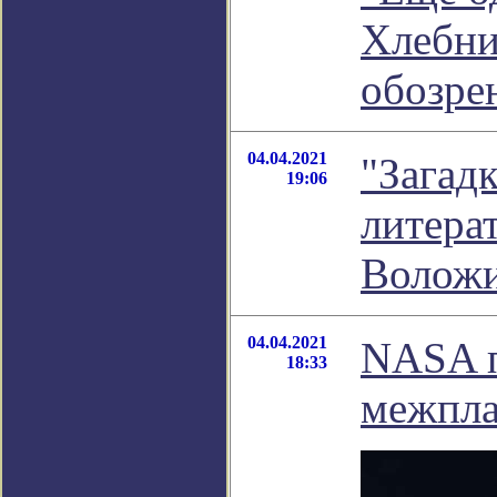
Хлебни
обозре
04.04.2021
"Загадк
19:06
литера
Волож
04.04.2021
NASA п
18:33
межпла