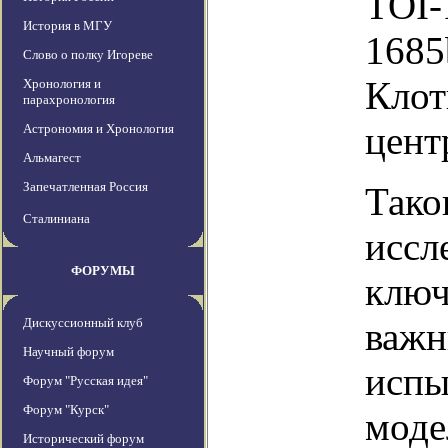
TOI-
История в МГУ
1685
Слово о полку Игореве
Клот
Хронология и
парахронология
цент
Астрономия и Хронология
Альмагест
Запечатленная Россия
Тако
Сталиниана
иссл
ФОРУМЫ
ключ
Дискуссионный клуб
важн
Научный форум
испы
Форум "Русская идея"
Форум "Курск"
моде
Исторический форум