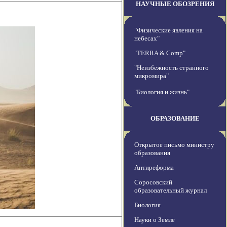
НАУЧНЫЕ ОБОЗРЕНИЯ
"Физические явления на
небесах"
"TERRA & Comp"
"Неизбежность странного
микромира"
"Биология и жизнь"
ОБРАЗОВАНИЕ
Открытое письмо министру
образования
Антиреформа
Соросовский
образовательный журнал
Биология
Науки о Земле