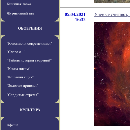
Книжная лавка
Журнальный зал
05.04.2021
Ученые считают, 
16:32
ОБОЗРЕНИЯ
"Классики и современники"
"Слово о..."
"Тайная история творений"
"Книга писем"
"Кошачий ящик"
"Золотые прииски"
"Сердитые стрелы"
КУЛЬТУРА
Афиша