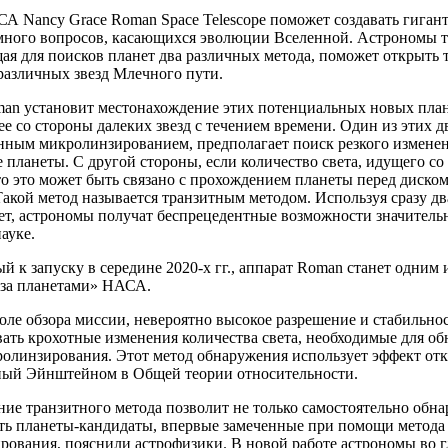
А Nancy Grace Roman Space Telescope поможет создавать гиган
 много вопросов, касающихся эволюции Вселенной. Астрономы та
я для поисков планет два различных метода, поможет открыть 
различных звезд Млечного пути.
an установит местонахождение этих потенциальных новых плане
ее со стороны далеких звезд с течением времени. Один из этих 
нным микролинзированием, предполагает поиск резкого изменен
 планеты. С другой стороны, если количество света, идущего со
то это может быть связано с прохождением планеты перед диском
акой метод называется транзитным методом. Используя сразу дв
ет, астрономы получат беспрецедентные возможности значитель
ауке.
 к запуску в середине 2020-х гг., аппарат Roman станет одним
 за планетами» НАСА.
ле обзора миссии, невероятно высокое разрешение и стабильнос
вать крохотные изменения количества света, необходимые для о
олинзирования. Этот метод обнаружения использует эффект отк
ный Эйнштейном в Общей теории относительности.
ие транзитного метода позволит не только самостоятельно обна
ть планеты-кандидаты, впервые замеченные при помощи метода
рования, пояснили астрофизики. В новой работе астрономы во 