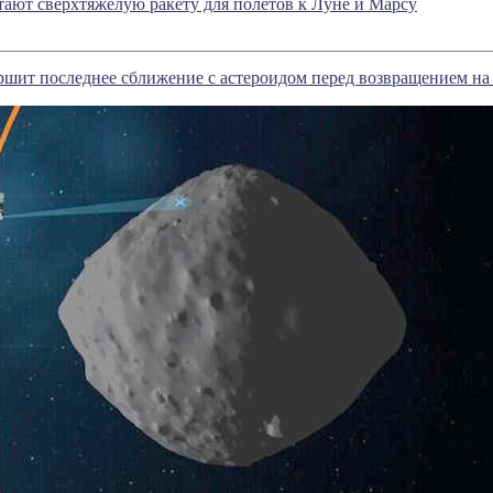
тают сверхтяжелую ракету для полетов к Луне и Марсу
ршит последнее сближение с астероидом перед возвращением на