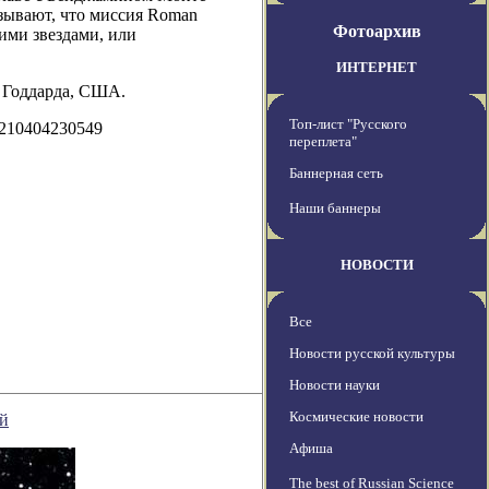
азывают, что миссия Roman
Фотоархив
ими звездами, или
ИНТЕРНЕТ
 Годдарда, США.
Топ-лист "Русского
0210404230549
переплета"
Баннерная сеть
Наши баннеры
НОВОСТИ
Все
Новости русской культуры
Новости науки
Космические новости
ой
Афиша
The best of Russian Science