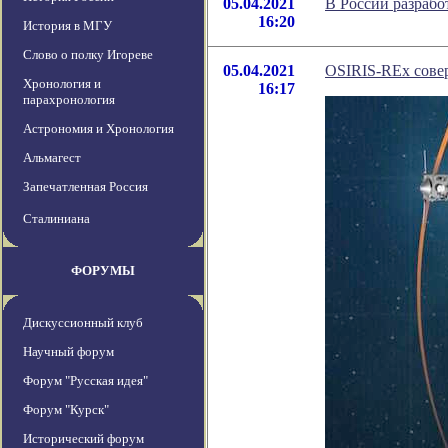
05.04.2021
В России разрабо
16:20
История в МГУ
Слово о полку Игореве
05.04.2021
OSIRIS-REx сове
Хронология и
16:17
парахронология
Астрономия и Хронология
Альмагест
Запечатленная Россия
Сталиниана
ФОРУМЫ
Дискуссионный клуб
Научный форум
Форум "Русская идея"
Форум "Курск"
Исторический форум