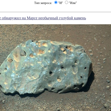
Тип запроса:
"И"
"Или"
ce обнаружил на Марсе необычный голубой камень