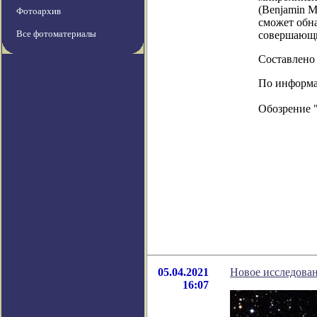
(Benjamin M
Фотоархив
сможет обна
Все фотоматериалы
совершающи
Составлено
По информац
Обозрение 
05.04.2021
Новое исследован
16:07