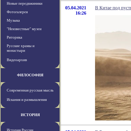
Новые передвжиники
05.04.2021
В Китае под пуст
Фотогалерея
16:26
Музыка
"Неизвестные" музеи
Риторика
Русские храмы и
монастыри
Видеоархив
ФИЛОСОФИЯ
Современная русская мысль
Искания и размышления
ИСТОРИЯ
История России