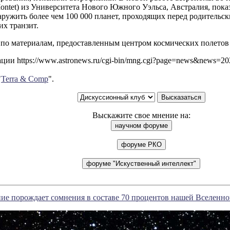
ontet) из Университета Нового Южного Уэльса, Австралия, пок
ружить более чем 100 000 планет, проходящих перед родительск
х транзит.
 по материалам, предоставленным центром космических полетов
ии https://www.astronews.ru/cgi-bin/mng.cgi?page=news&news=2
"
Terra & Comp
".
Выскажите свое мнение на:
ие порождает сомнения в составе 70 процентов нашей Вселенн