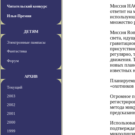
Миссия НАС
Читательский конкурс
ответит на
Илья-Премия
использующа
множество 
ДЕТЯМ
Миссия Rom
света, идущ
Электронные пампасы
гравитацио
присутствие
Фантастика
регулярно, 
движения. Т
Форум
новых план
известных н
АРХИВ
Планируемый
«охотников
Текущий
2003
Огромное по
регистриро
2002
метода микр
предсказан
2001
2000
Использован
подтвержда
1999
микролинзи