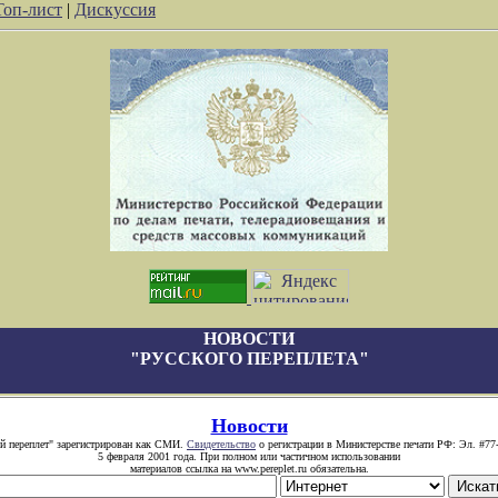
Топ-лист
|
Дискуссия
НОВОСТИ
"РУССКОГО ПЕРЕПЛЕТА"
Новости
й переплет" зарегистрирован как СМИ.
Свидетельство
о регистрации в Министерстве печати РФ: Эл. #77
5 февраля 2001 года. При полном или частичном использовании
материалов ссылка на www.pereplet.ru обязательна.