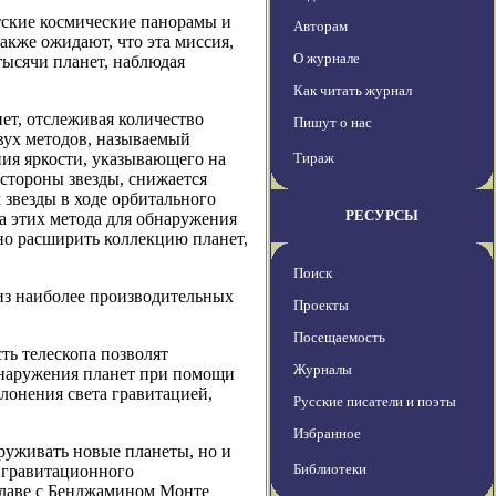
тские космические панорамы и
Авторам
кже ожидают, что эта миссия,
О журнале
тысячи планет, наблюдая
Как читать журнал
т, отслеживая количество
Пишут о нас
двух методов, называемый
ия яркости, указывающего на
Тираж
 стороны звезды, снижается
 звезды в ходе орбитального
РЕСУРСЫ
а этих метода для обнаружения
но расширить коллекцию планет,
Поиск
 из наиболее производительных
Проекты
Посещаемость
ть телескопа позволят
Журналы
бнаружения планет при помощи
лонения света гравитацией,
Русские писатели и поэты
Избранное
руживать новые планеты, но и
Библиотеки
 гравитационного
главе с Бенджамином Монте