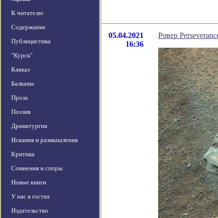
К читателю
Содержание
05.04.2021
Ровер Perseveran
Публицистика
16:36
"Курск"
Кавказ
Балканы
Проза
Поэзия
Драматургия
Искания и размышления
Критика
Сомнения и споры
Новые книги
У нас в гостях
Издательство