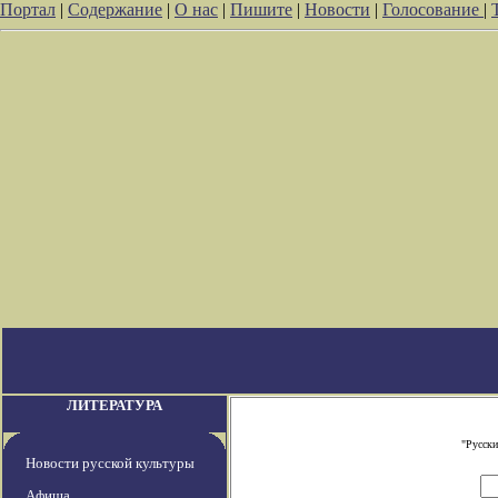
Портал
|
Содержание
|
О нас
|
Пишите
|
Новости
|
Голосование
|
ЛИТЕРАТУРА
"Русски
Новости русской культуры
Афиша