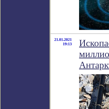
21.01.2021
Ископа
19:13
миллио
Антарк