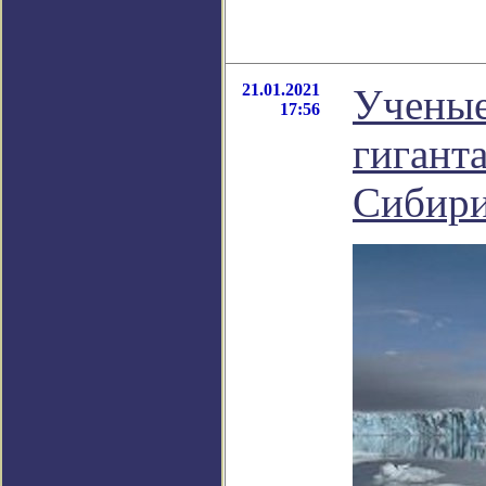
21.01.2021
Ученые
17:56
гигант
Сибир