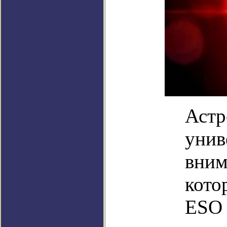
Астр
унив
вним
кото
ESO 