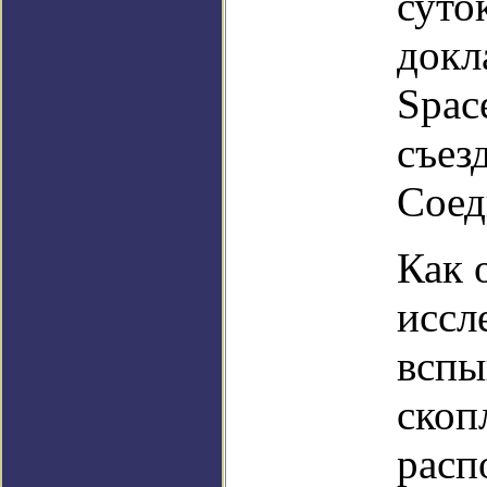
суто
докл
Spac
съез
Соед
Как 
иссл
вспы
скоп
расп