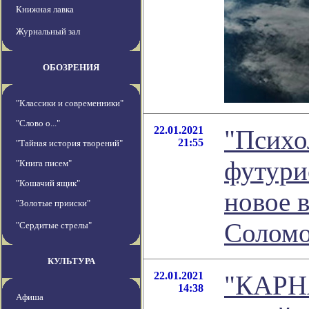
Книжная лавка
Журнальный зал
ОБОЗРЕНИЯ
"Классики и современники"
"Слово о..."
22.01.2021
"Психо
21:55
"Тайная история творений"
футури
"Книга писем"
"Кошачий ящик"
новое 
"Золотые прииски"
Соломо
"Сердитые стрелы"
КУЛЬТУРА
22.01.2021
"КАРН
14:38
Афиша