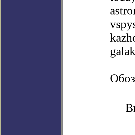
astr
vspy
kazh
galak
Обоз
В