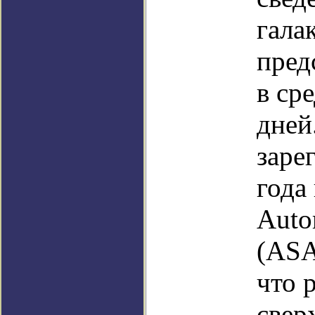
гала
пред
в ср
дней
заре
года
Auto
(ASA
что 
свер