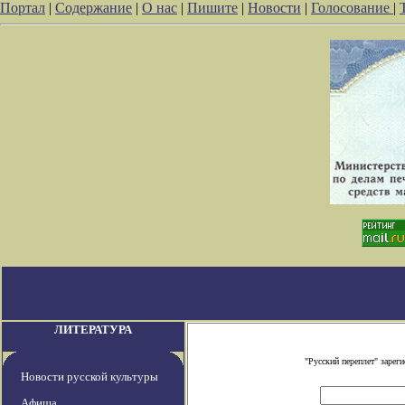
Портал
|
Содержание
|
О нас
|
Пишите
|
Новости
|
Голосование
|
ЛИТЕРАТУРА
"Русский переплет" заре
Новости русской культуры
Афиша