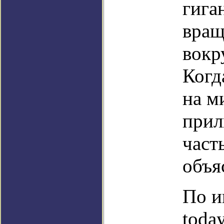
гига
вращ
вокр
Когд
на м
прил
част
объя
По и
toda