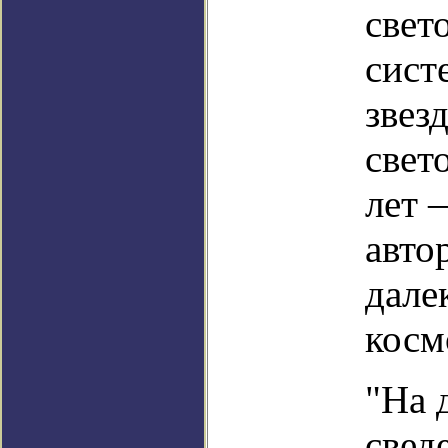
свет
сист
звез
свет
лет 
авто
дале
косм
"На 
свед