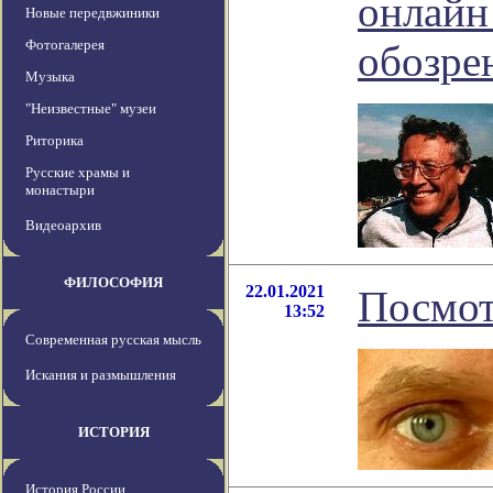
онлайн 
Новые передвжиники
Фотогалерея
обозре
Музыка
"Неизвестные" музеи
Риторика
Русские храмы и
монастыри
Видеоархив
ФИЛОСОФИЯ
22.01.2021
Посмот
13:52
Современная русская мысль
Искания и размышления
ИСТОРИЯ
История России