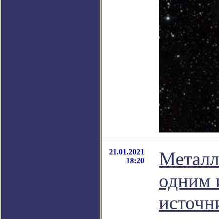
21.01.2021
Металл
18:20
одним 
источн