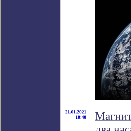
21.01.2021
Магнит
18:48
два ча