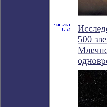
21.01.2021
Исслед
18:24
500 зве
Млечно
одновр