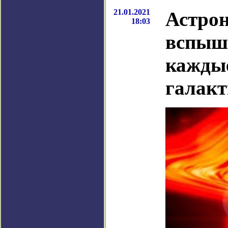
21.01.2021
Астрон
18:03
вспышк
каждые
галакт