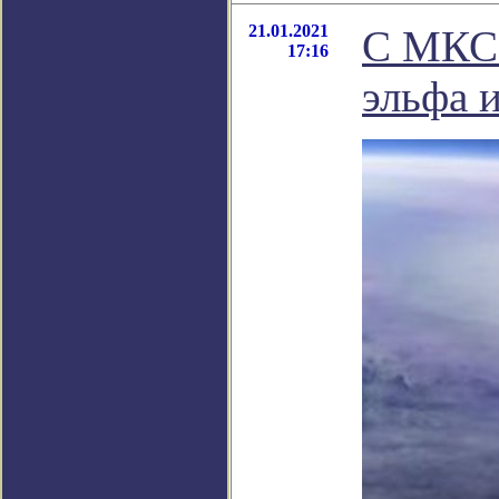
21.01.2021
C МКС 
17:16
эльфа 