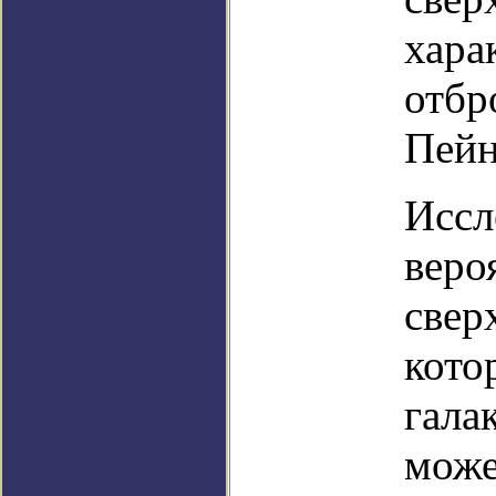
хара
отбр
Пейн
Иссл
веро
свер
кото
гала
може