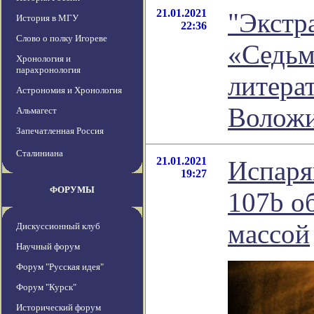
21.01.2021
"Экстр
История в МГУ
22:36
Слово о полку Игореве
«Седьмо
Хронология и
парахронология
литера
Астрономия и Хронология
Волож
Альмагест
Запечатленная Россия
Сталиниана
21.01.2021
Испаря
19:27
ФОРУМЫ
107b о
массой
Дискуссионный клуб
Научный форум
Форум "Русская идея"
Форум "Курск"
Исторический форум