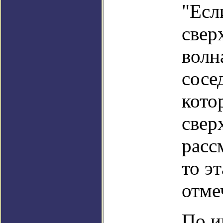
"Есл
свер
волн
сосе
кото
свер
расс
то э
отме
По и