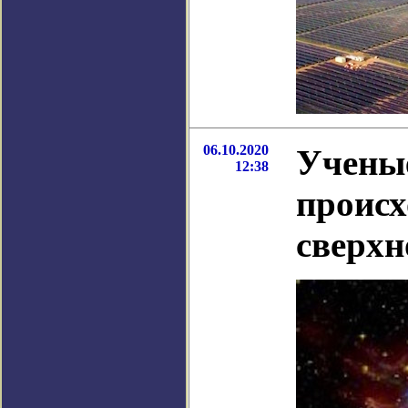
06.10.2020
Ученые
12:38
происх
сверхн