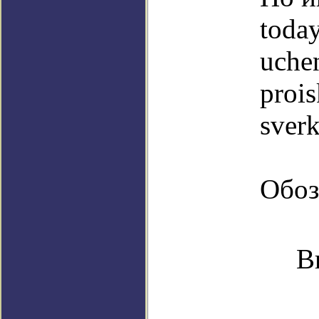
toda
uche
proi
sver
Обоз
В