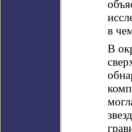
объя
иссл
в че
В ок
свер
обна
комп
могл
звез
грав