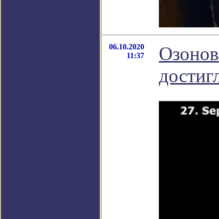
06.10.2020
Озонов
11:37
достиг