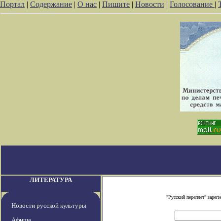
Портал
|
Содержание
|
О нас
|
Пишите
|
Новости
|
Голосование
|
ЛИТЕРАТУРА
"Русский переплет" заре
Новости русской культуры
Афиша