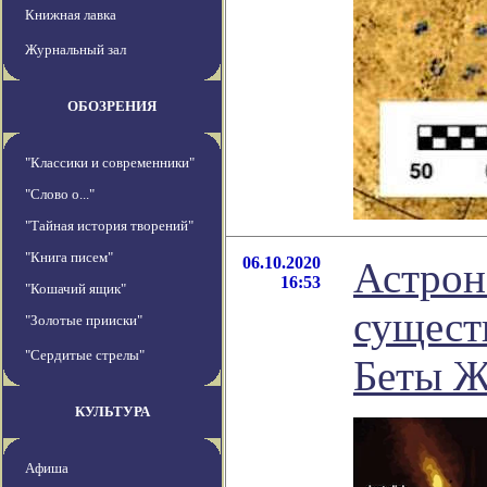
Книжная лавка
Журнальный зал
ОБОЗРЕНИЯ
"Классики и современники"
"Слово о..."
"Тайная история творений"
"Книга писем"
06.10.2020
Астрон
16:53
"Кошачий ящик"
сущест
"Золотые прииски"
"Сердитые стрелы"
Беты Ж
КУЛЬТУРА
Афиша