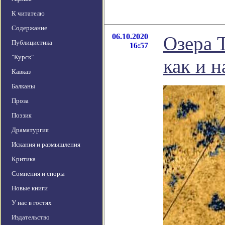
К читателю
Содержание
06.10.2020
Озера 
Публицистика
16:57
"Курск"
как и н
Кавказ
Балканы
Проза
Поэзия
Драматургия
Искания и размышления
Критика
Сомнения и споры
Новые книги
У нас в гостях
Издательство