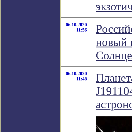
экзоти
06.10.2020
Россий
11:56
новый 
Солнц
06.10.2020
Планет
11:48
J19110
астрон