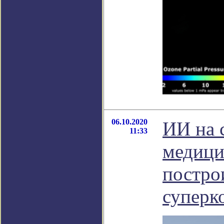
06.10.2020
ИИ на 
11:33
медици
постро
суперк