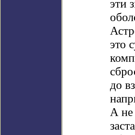
эти 
обол
Астр
это 
комп
сбро
до в
напр
А не
заст