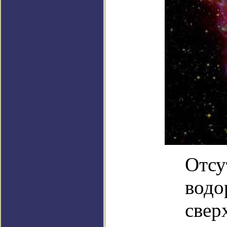
Отсу
водо
свер