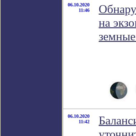
06.10.2020
Обнару
11:46
на экз
земные
06.10.2020
Баланс
11:42
уточни