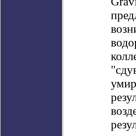
Grav
пред
возн
водо
колл
"сду
умир
резу
возд
резу