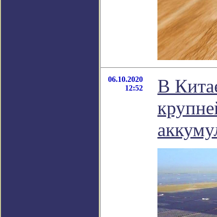
06.10.2020
В Кита
12:52
крупне
аккуму