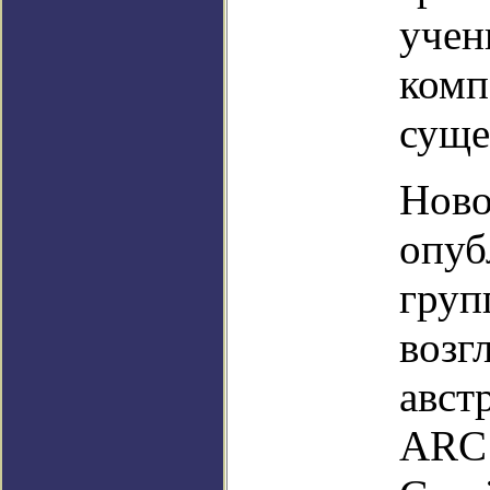
учен
комп
суще
Ново
опуб
груп
возг
авст
ARC 