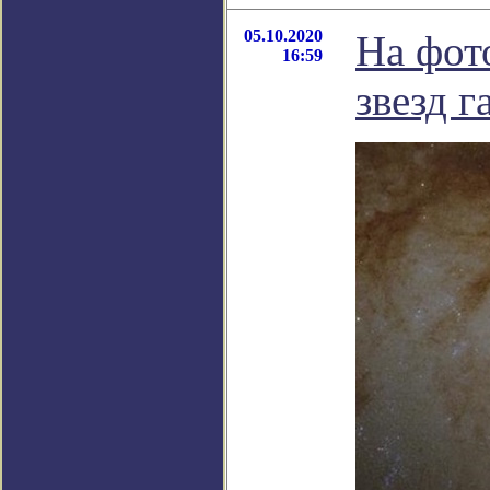
05.10.2020
На фот
16:59
звезд г