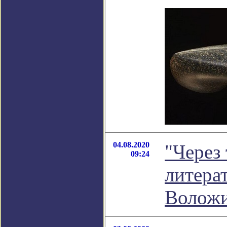
04.08.2020
"Через 
09:24
литера
Волож