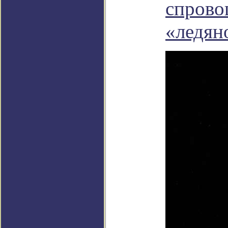
спрово
«ледян