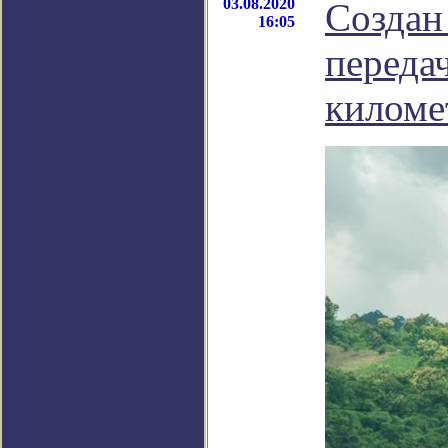
03.08.2020
Создан
16:05
переда
киломе