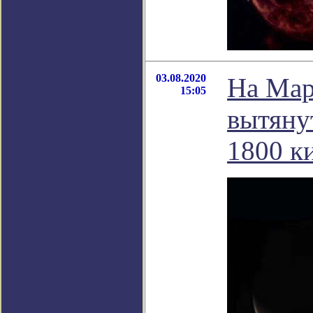
03.08.2020
На Мар
15:05
вытяну
1800 к