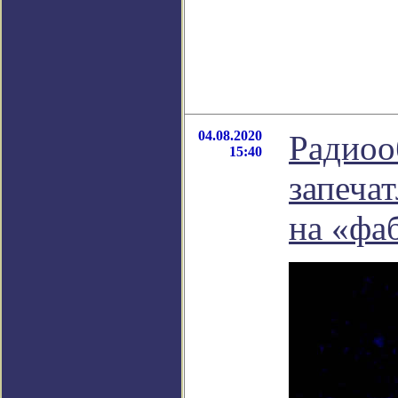
04.08.2020
Радиоо
15:40
запеча
на «фа