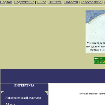
Портал
|
Содержание
|
О нас
|
Пишите
|
Новости
|
Голосование
|
ЛИТЕРАТУРА
"Русский переплет" заре
Новости русской культуры
Афиша