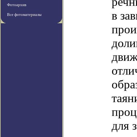
речн
Фотоархив
в за
Все фотоматериалы
прои
доли
движ
отли
обра
таян
проц
для 