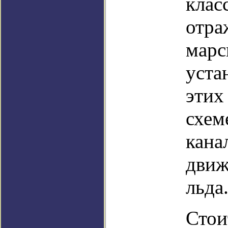
клас
отра
марс
уста
этих
схем
канал
движ
льда
Стои