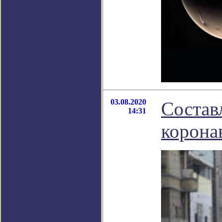
03.08.2020
Состав
14:31
корона