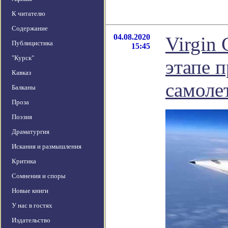
К читателю
Содержание
04.08.2020
Virgin 
Публицистика
15:45
"Курск"
этапе 
Кавказ
самоле
Балканы
Проза
Поэзия
Драматургия
Искания и размышления
Критика
Сомнения и споры
Новые книги
У нас в гостях
Издательство