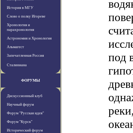
водя
История в МГУ
пове
Слово о полку Игореве
Хронология и
счит
парахронология
Астрономия и Хронология
иссл
Альмагест
под 
Запечатленная Россия
Сталиниана
гипо
древ
ФОРУМЫ
одна
Дискуссионный клуб
Научный форум
реки
Форум "Русская идея"
океа
Форум "Курск"
Исторический форум