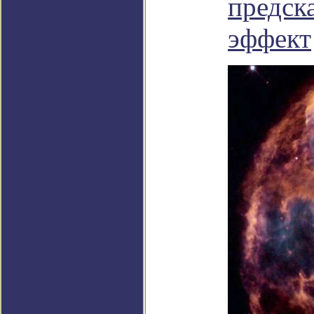
предск
эффект