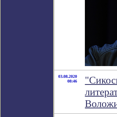
03.08.2020
"Сикось
08:46
литера
Волож