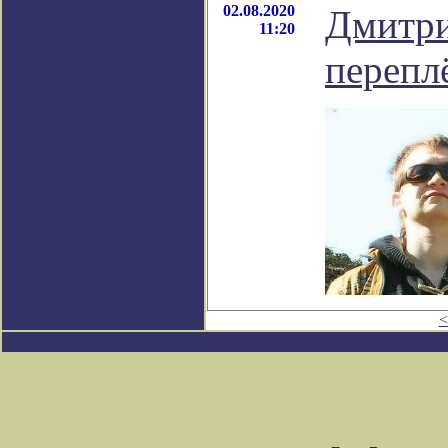
02.08.2020
Дмитри
11:20
перепл
<