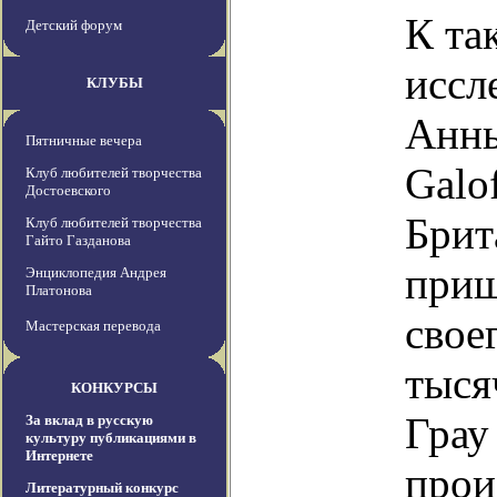
К та
Детский форум
иссл
КЛУБЫ
Анны
Пятничные вечера
Galo
Клуб любителей творчества
Достоевского
Брит
Клуб любителей творчества
Гайто Газданова
приш
Энциклопедия Андрея
Платонова
свое
Мастерская перевода
тыся
КОНКУРСЫ
Грау
За вклад в русскую
культуру публикациями в
Интернете
прои
Литературный конкурс