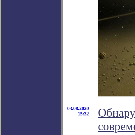
03.08.2020
Обнару
15:32
соврем