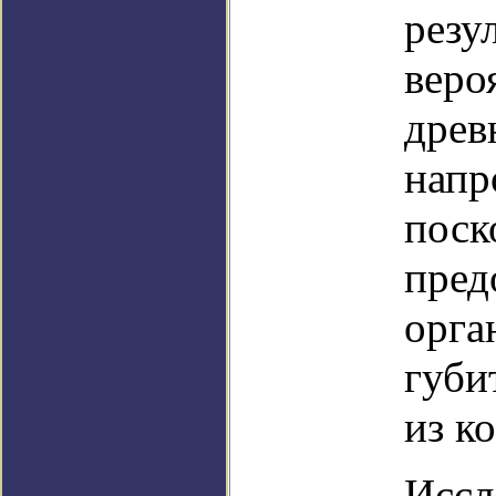
резу
веро
древ
напр
поск
пред
орга
губи
из к
Иссл