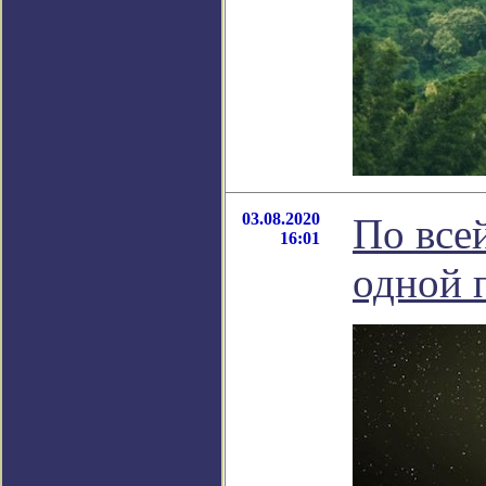
03.08.2020
По все
16:01
одной 