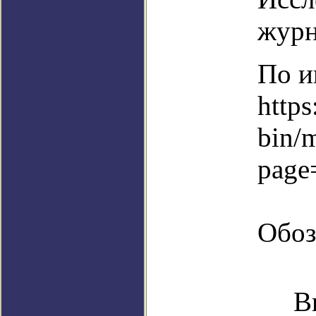
журн
По и
https
bin/
page
Обоз
В