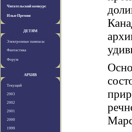
доли
Читательский конкурс
Илья-Премия
Кана
ДЕТЯМ
архи
Электронные пампасы
удив
Фантастика
Форум
Осно
АРХИВ
сост
Текущий
прир
2003
2002
речн
2001
Марс
2000
1999