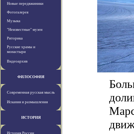
Новые передвжиники
Фотогалерея
Музыка
"Неизвестные" музеи
Риторика
Русские храмы и
монастыри
Видеоархив
ФИЛОСОФИЯ
Боль
Современная русская мысль
доли
Искания и размышления
Марс
ИСТОРИЯ
движ
История России