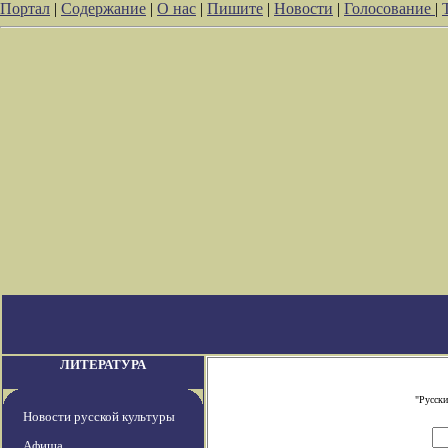
Портал
|
Содержание
|
О нас
|
Пишите
|
Новости
|
Голосование
|
ЛИТЕРАТУРА
"Русски
Новости русской культуры
Афиша