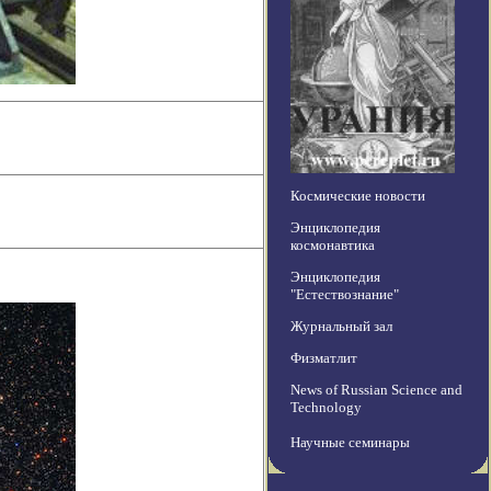
Космические новости
Энциклопедия
космонавтика
Энциклопедия
"Естествознание"
Журнальный зал
Физматлит
News of Russian Science and
Technology
Научные семинары