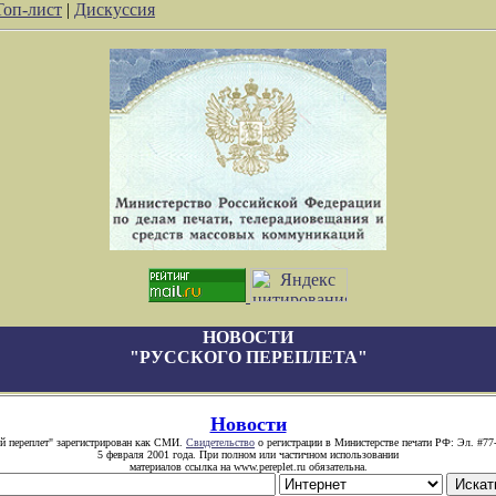
Топ-лист
|
Дискуссия
НОВОСТИ
"РУССКОГО ПЕРЕПЛЕТА"
Новости
й переплет" зарегистрирован как СМИ.
Свидетельство
о регистрации в Министерстве печати РФ: Эл. #77
5 февраля 2001 года. При полном или частичном использовании
материалов ссылка на www.pereplet.ru обязательна.