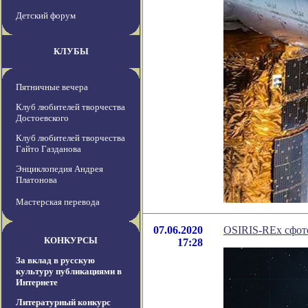
Детский форум
КЛУБЫ
Пятничные вечера
Клуб любителей творчества
Достоевского
Клуб любителей творчества
Гайто Газданова
Энциклопедия Андрея
Платонова
Мастерская перевода
07.06.2020
OSIRIS-REx сфот
КОНКУРСЫ
17:28
За вклад в русскую
культуру публикациями в
Интернете
Литературный конкурс