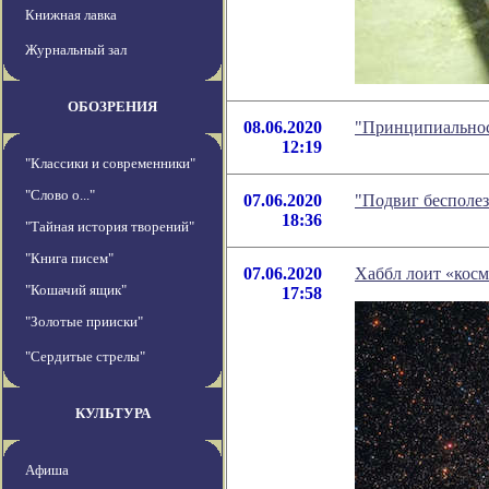
Книжная лавка
Журнальный зал
ОБОЗРЕНИЯ
08.06.2020
"Принципиальнос
12:19
"Классики и современники"
"Слово о..."
07.06.2020
"Подвиг бесполе
18:36
"Тайная история творений"
"Книга писем"
07.06.2020
Хаббл лоит «кос
"Кошачий ящик"
17:58
"Золотые прииски"
"Сердитые стрелы"
КУЛЬТУРА
Афиша