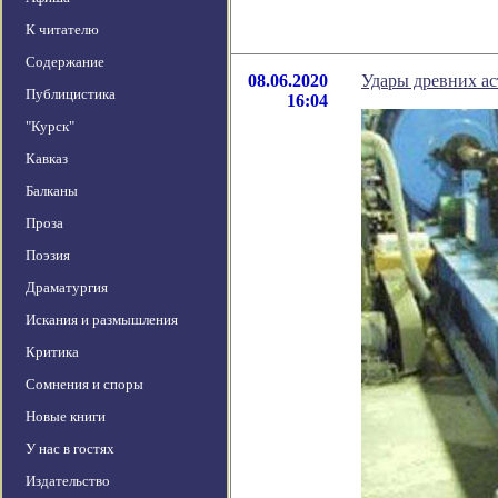
К читателю
Содержание
08.06.2020
Удары древних ас
Публицистика
16:04
"Курск"
Кавказ
Балканы
Проза
Поэзия
Драматургия
Искания и размышления
Критика
Сомнения и споры
Новые книги
У нас в гостях
Издательство