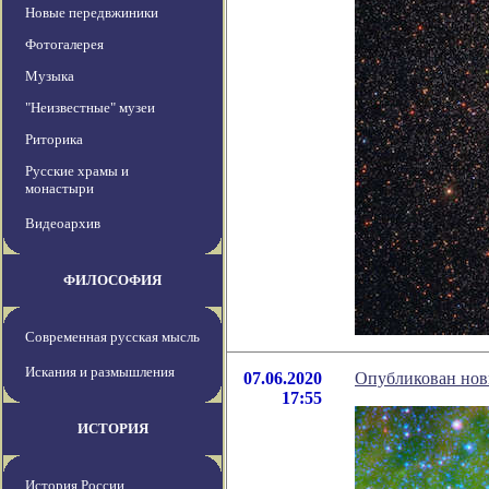
Новые передвжиники
Фотогалерея
Музыка
"Неизвестные" музеи
Риторика
Русские храмы и
монастыри
Видеоархив
ФИЛОСОФИЯ
Современная русская мысль
Искания и размышления
07.06.2020
Опубликован нов
17:55
ИСТОРИЯ
История России