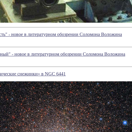
ть" - новое в литературном обозрении Соломона Воложина
зный" - новое в литературном обозрении Соломона Воложина
мические снежинки» в NGC 6441