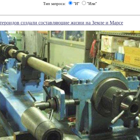
Тип запроса:
"И"
"Или"
тероидов создали составляющие жизни на Земле и Марсе