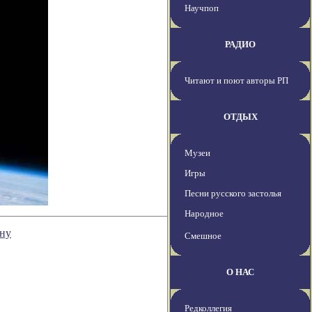
Научпоп
РАДИО
Читают и поют авторы РП
ОТДЫХ
Музеи
Игры
Песни русского застолья
Народное
нну
Смешное
О НАС
Редколлегия