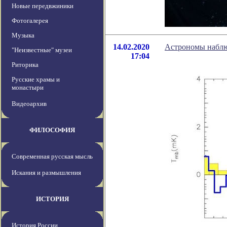
Новые передвжиники
Фотогалерея
Музыка
14.02.2020
Астрономы наблю
"Неизвестные" музеи
17:04
Риторика
Русские храмы и
монастыри
Видеоархив
ФИЛОСОФИЯ
Современная русская мысль
Искания и размышления
ИСТОРИЯ
История России