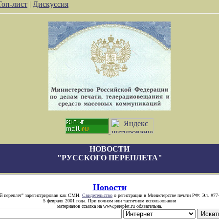
Топ-лист
|
Дискуссия
НОВОСТИ
"РУССКОГО ПЕРЕПЛЕТА"
Новости
й переплет" зарегистрирован как СМИ.
Свидетельство
о регистрации в Министерстве печати РФ: Эл. #77
5 февраля 2001 года. При полном или частичном использовании
материалов ссылка на www.pereplet.ru обязательна.