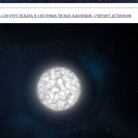
следует искать в системах белых карликов, считает астроном