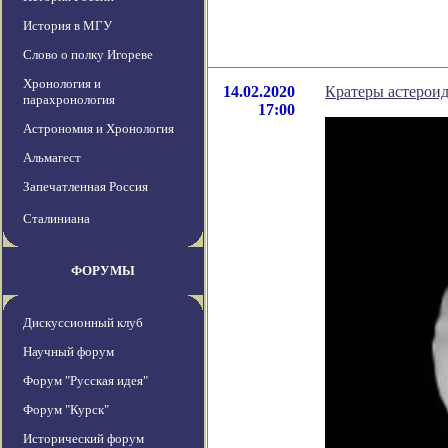
История в МГУ
Слово о полку Игореве
Хронология и
14.02.2020
Кратеры астерои
парахронология
17:00
Астрономия и Хронология
Альмагест
Запечатленная Россия
Сталиниана
ФОРУМЫ
Дискуссионный клуб
Научный форум
Форум "Русская идея"
Форум "Курск"
Исторический форум