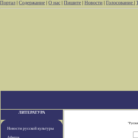
Портал
|
Содержание
|
О нас
|
Пишите
|
Новости
|
Голосование
|
ЛИТЕРАТУРА
"Русски
Новости русской культуры
Афиша