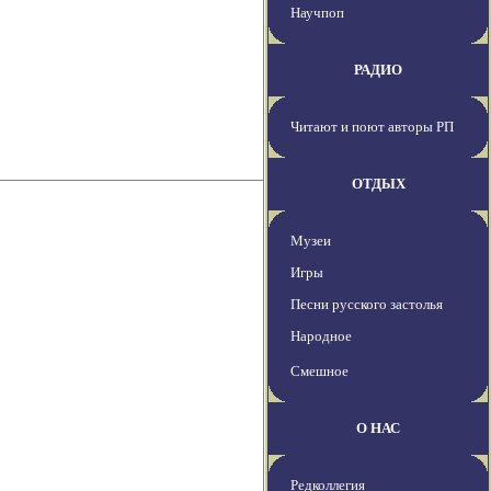
Научпоп
РАДИО
Читают и поют авторы РП
ОТДЫХ
Музеи
Игры
Песни русского застолья
Народное
Смешное
О НАС
Редколлегия