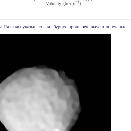
да Паллады указывают на «бурное прошлое», выяснили ученые