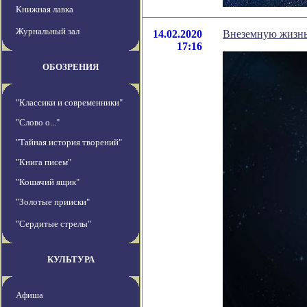
Книжная лавка
Журнальный зал
14.02.2020
Внеземную жизнь 
17:16
ОБОЗРЕНИЯ
"Классики и современники"
"Слово о..."
"Тайная история творений"
"Книга писем"
"Кошачий ящик"
"Золотые прииски"
"Сердитые стрелы"
КУЛЬТУРА
Афиша