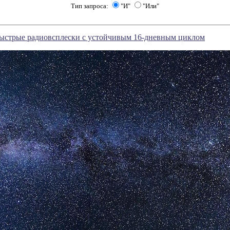
Тип запроса:
"И"
"Или"
ыстрые радиовсплески с устойчивым 16-дневным циклом