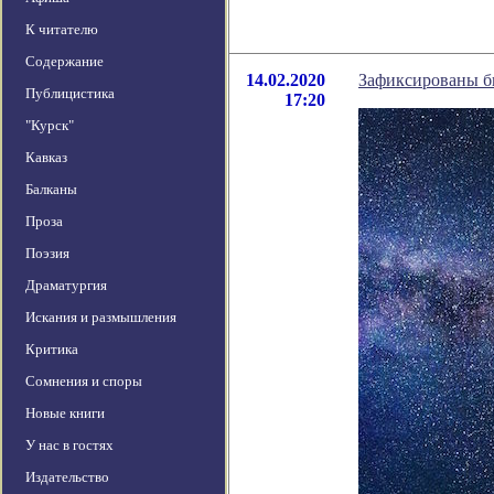
К читателю
Содержание
14.02.2020
Зафиксированы б
Публицистика
17:20
"Курск"
Кавказ
Балканы
Проза
Поэзия
Драматургия
Искания и размышления
Критика
Сомнения и споры
Новые книги
У нас в гостях
Издательство