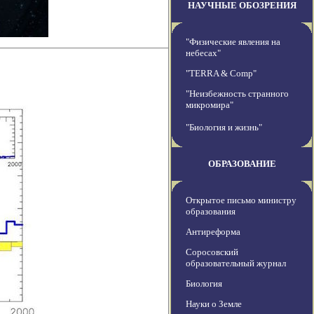
НАУЧНЫЕ ОБОЗРЕНИЯ
"Физические явления на
небесах"
"TERRA & Comp"
"Неизбежность странного
микромира"
"Биология и жизнь"
ОБРАЗОВАНИЕ
Открытое письмо министру
образования
Антиреформа
Соросовский
образовательный журнал
Биология
Науки о Земле