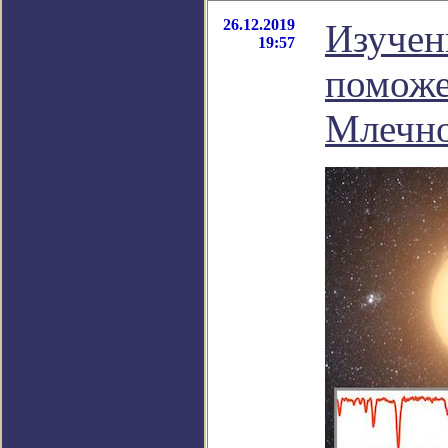
26.12.2019
Изучен
19:57
поможе
Млечно