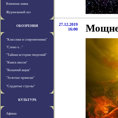
Книжная лавка
Журнальный зал
27.12.2019
Мощне
ОБОЗРЕНИЯ
16:00
"Классики и современники"
"Слово о..."
"Тайная история творений"
"Книга писем"
"Кошачий ящик"
"Золотые прииски"
"Сердитые стрелы"
КУЛЬТУРА
Афиша