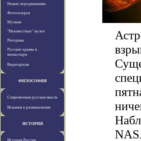
Новые передвжиники
Фотогалерея
Музыка
Астр
"Неизвестные" музеи
Риторика
взры
Русские храмы и
монастыри
Суще
Видеоархив
спец
ФИЛОСОФИЯ
пятн
Современная русская мысль
ниче
Искания и размышления
Набл
ИСТОРИЯ
NASA
История России