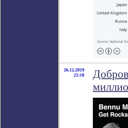
26.12.2019
Добров
21:18
миллио