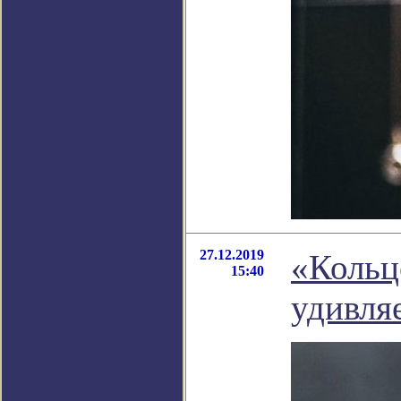
27.12.2019
«Кольц
15:40
удивля