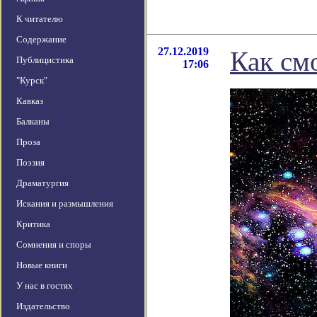
К читателю
Содержание
27.12.2019
Как см
Публицистика
17:06
"Курск"
Кавказ
Балканы
Проза
Поэзия
Драматургия
Искания и размышления
Критика
Сомнения и споры
Новые книги
У нас в гостях
Издательство