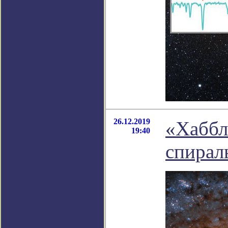
26.12.2019
«Хаббл
19:40
спирал