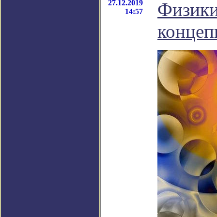
27.12.2019
Физики
14:57
концеп