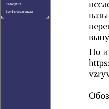
иссл
Фотоархив
Все фотоматериалы
назы
пере
выну
По и
https
vzryv
Обоз