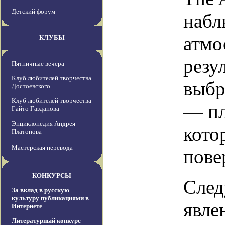
Детский форум
набл
атмо
КЛУБЫ
резу
Пятничные вечера
Клуб любителей творчества
выбр
Достоевского
Клуб любителей творчества
— пл
Гайто Газданова
Энциклопедия Андрея
кото
Платонова
Мастерская перевода
пове
КОНКУРСЫ
След
За вклад в русскую
культуру публикациями в
явле
Интернете
Литературный конкурс