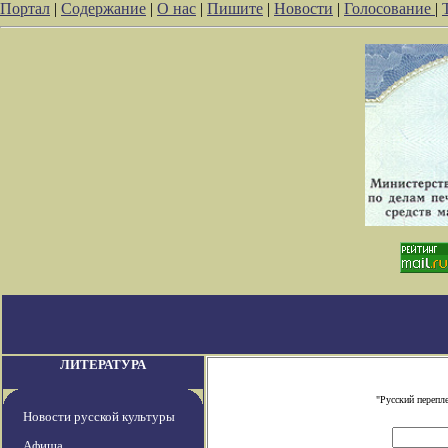
Портал
|
Содержание
|
О нас
|
Пишите
|
Новости
|
Голосование
|
ЛИТЕРАТУРА
"Русский перепл
Новости русской культуры
Афиша