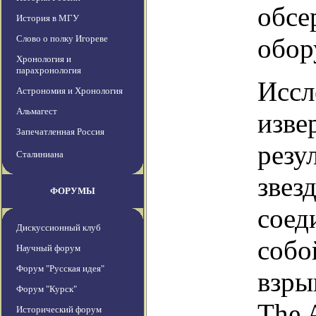
обсе
История в МГУ
Слово о полку Игореве
обор
Хронология и
парахронология
Иссл
Астрономия и Хронология
Альмагест
изве
Запечатленная Россия
резу
Сталиниана
звез
ФОРУМЫ
соед
Дискуссионный клуб
собо
Научный форум
Форум "Русская идея"
взры
Форум "Курск"
The 
Исторический форум