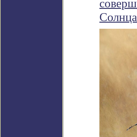
соверш
Солнца