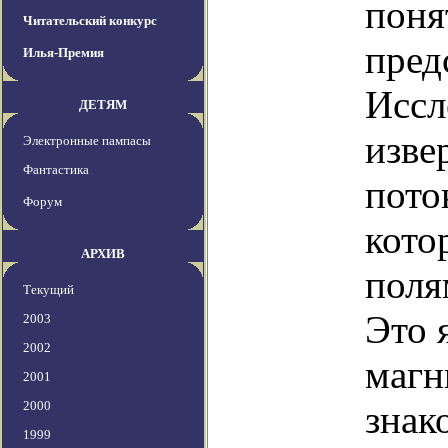
поня
Читательский конкурс
пред
Илья-Премия
Иссл
ДЕТЯМ
изве
Электронные пампасы
Фантастика
пото
Форум
кото
АРХИВ
поля
Текущий
Это 
2003
2002
магн
2001
2000
знак
1999