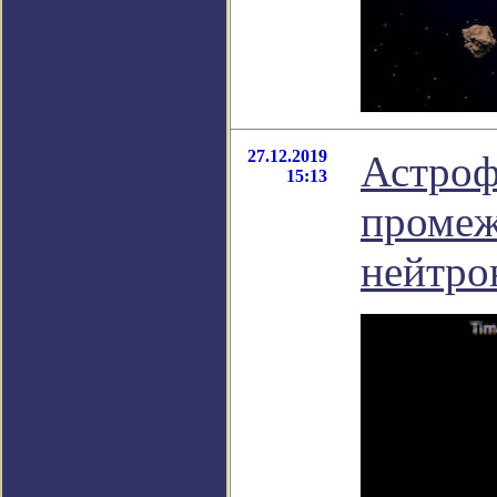
27.12.2019
Астроф
15:13
промеж
нейтро