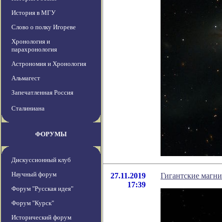
История в МГУ
Слово о полку Игореве
Хронология и
парахронология
Астрономия и Хронология
Альмагест
Запечатленная Россия
Сталиниана
ФОРУМЫ
Дискуссионный клуб
Научный форум
27.11.2019
Гигантские магни
17:39
Форум "Русская идея"
Форум "Курск"
Исторический форум