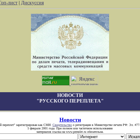
Топ-лист
|
Дискуссия
НОВОСТИ
"РУССКОГО ПЕРЕПЛЕТА"
Новости
й переплет" зарегистрирован как СМИ.
Свидетельство
о регистрации в Министерстве печати РФ: Эл. #77
5 февраля 2001 года. При полном или частичном использовании
материалов ссылка на www.pereplet.ru обязательна.