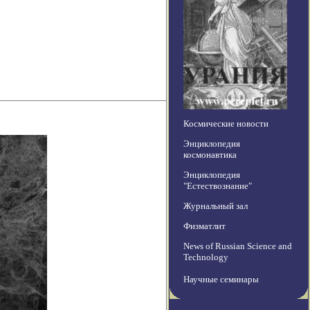
Космические новости
Энциклопедия
космонавтика
Энциклопедия
"Естествознание"
Журнальный зал
Физматлит
News of Russian Science and
Technology
Научные семинары