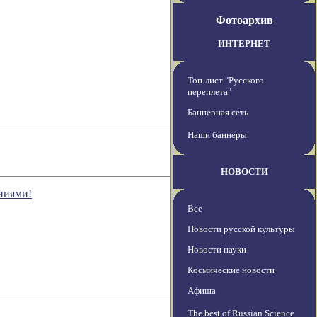
Фотоархив
ИНТЕРНЕТ
Топ-лист "Русского
переплета"
Баннерная сеть
Наши баннеры
НОВОСТИ
ниями!
Все
Новости русской культуры
Новости науки
Космические новости
Афиша
The best of Russian Science