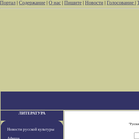
Портал
|
Содержание
|
О нас
|
Пишите
|
Новости
|
Голосование
|
ЛИТЕРАТУРА
"Русски
Новости русской культуры
Афиша