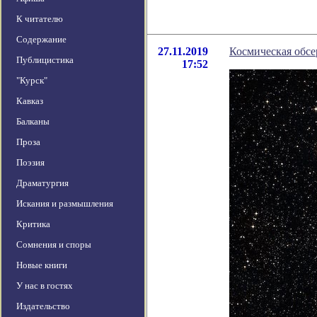
К читателю
Содержание
27.11.2019
Космическая обсе
Публицистика
17:52
"Курск"
Кавказ
Балканы
Проза
Поэзия
Драматургия
Искания и размышления
Критика
Сомнения и споры
Новые книги
У нас в гостях
Издательство