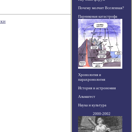
Почему молчит Вселенная?
Парниковая катастрофа
ики
Хронология и
парахронология
История и астрономия
Альмагест
Наука и культура
2000-2002