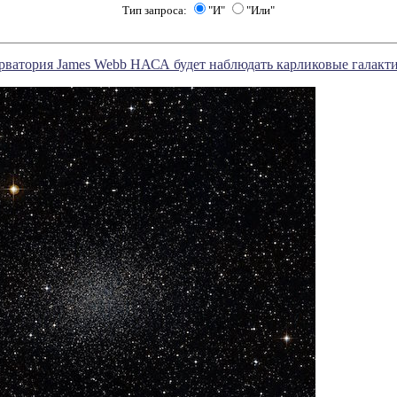
Тип запроса:
"И"
"Или"
рватория James Webb НАСА будет наблюдать карликовые галакт