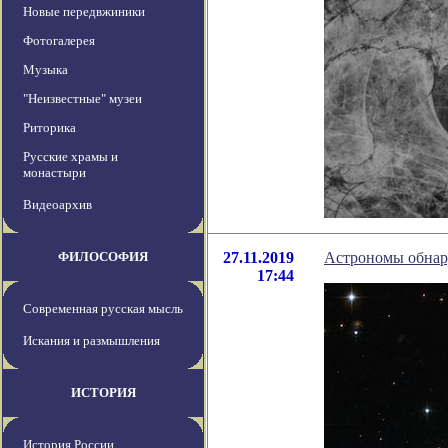
Новые передвжиники
Фотогалерея
Музыка
"Неизвестные" музеи
Риторика
Русские храмы и
монастыри
Видеоархив
ФИЛОСОФИЯ
27.11.2019
Астрономы обнар
17:44
Современная русская мысль
Искания и размышления
ИСТОРИЯ
История России