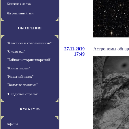
Книжная лавка
Журнальный зал
ОБОЗРЕНИЯ
"Классики и современники"
27.11.2019
Астрономы обнар
"Слово о..."
17:49
"Тайная история творений"
"Книга писем"
"Кошачий ящик"
"Золотые прииски"
"Сердитые стрелы"
КУЛЬТУРА
Афиша