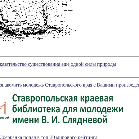
казательство существования еще одной силы природы
 знакомить молодежь Ставропольского края с Вашими произведе
бербанка попал в топ-30 мирового рейтинга