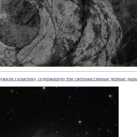
ужили галактику, содержащую три сверхмассивные черные дыры