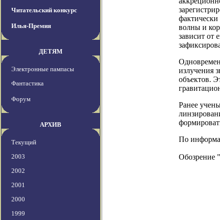
аккреционно
зарегистрир
Читательский конкурс
фактически 
Илья-Премия
волны и кор
зависит от 
зафиксирова
ДЕТЯМ
Одновремен
Электронные пампасы
излучения з
объектов. Э
Фантастика
гравитацио
Форум
Ранее учен
линзирован
формировать
АРХИВ
По информаци
Текущий
2003
Обозрение 
2002
2001
2000
1999