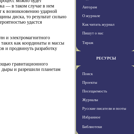
процесс можно будет
ка — в таком случае в нем
Авторам
ет к возникновению ударной
О журнале
ины диска, то результат сильно
вероятностью удастся
Как читать журнал
Пишут о нас
лн и электромагнитного
 таких как координаты и массы
Тираж
ов и продвинуть разработку
РЕСУРСЫ
мощью гравитационного
 дыры и разрешили планетам
Поиск
Проекты
Посещаемость
Журналы
Русские писатели и поэты
Избранное
Библиотеки