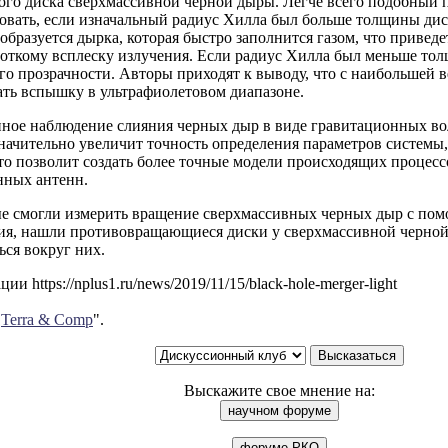
го диска сверхмассивной черной дыры. Легче всего подобный 
овать, если изначальный радиус Хилла был больше толщины дис
образуется дырка, которая быстро заполнится газом, что привед
откому всплеску излучения. Если радиус Хилла был меньше толщ
его прозрачности. Авторы приходят к выводу, что с наибольшей 
ть вспышку в ультрафиолетовом диапазоне.
ное наблюдение слияния черных дыр в виде гравитационных во
начительно увеличит точность определения параметров системы,
то позволит создать более точные модели происходящих процесс
нных антенн.
ые смогли измерить вращение сверхмассивных черных дыр с по
ия, нашли противовращающиеся диски у сверхмассивной черной
ся вокруг них.
и https://nplus1.ru/news/2019/11/15/black-hole-merger-light
"
Terra & Comp
".
Выскажите свое мнение на: