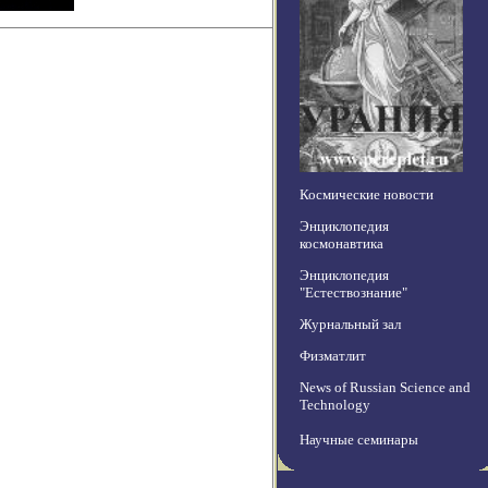
Космические новости
Энциклопедия
космонавтика
Энциклопедия
"Естествознание"
Журнальный зал
Физматлит
News of Russian Science and
Technology
Научные семинары