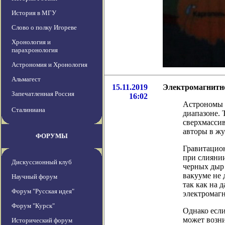
История в МГУ
Слово о полку Игореве
Хронология и
парахронология
Астрономия и Хронология
Альмагест
15.11.2019
Электромагнитн
Запечатленная Россия
16:02
Астрономы 
Сталиниана
диапазоне. 
сверхмассив
авторы в жур
ФОРУМЫ
Гравитацио
при слиянии
Дискуссионный клуб
черных дыр 
вакууме не 
Научный форум
так как на 
Форум "Русская идея"
электромаг
Форум "Курск"
Однако если
может возни
Исторический форум