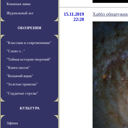
Книжная лавка
Журнальный зал
15.11.2019
Хаббл обнаружив
22:28
ОБОЗРЕНИЯ
"Классики и современники"
"Слово о..."
"Тайная история творений"
"Книга писем"
"Кошачий ящик"
"Золотые прииски"
"Сердитые стрелы"
КУЛЬТУРА
Афиша