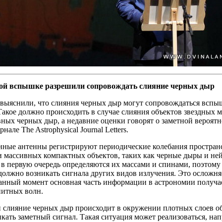
ой вспышке разрешили сопровождать слияние черных дыр
выяснили, что слияния черных дыр могут сопровождаться вспы
Такое должно происходить в случае слияния объектов звездных м
ных черных дыр, а недавние оценки говорят о заметной вероят
нале The Astrophysical Journal Letters.
нные антенны регистрируют периодические колебания пространс
 массивных компактных объектов, таких как черные дыры и ней
в первую очередь определяются их массами и спинами, поэтому 
должно возникать сигнала других видов излучения. Это осложня
данный момент основная часть информации в астрономии получа
нитных волн.
 слияние черных дыр происходит в окружении плотных слоев об
кать заметный сигнал. Такая ситуация может реализоваться, на