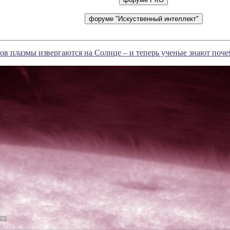
в плазмы извергаются на Солнце – и теперь ученые знают поче