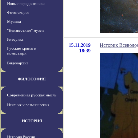
Новые передвжиники
Фотогалерея
Музыка
"Неизвестные" музеи
Риторика
15.11.2019
Историк Всеволод
Русские храмы и
18:39
монастыри
Видеоархив
ФИЛОСОФИЯ
Современная русская мысль
Искания и размышления
ИСТОРИЯ
История России