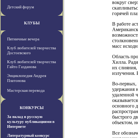
вокруг свер
Детский форум
скапливатьс
горячей пла
КЛУБЫ
В работе ас
Американск
возможность
Пятничные вечера
столкновени
масс исходн
Клуб любителей творчества
Достоевского
Область про
Клуб любителей творчества
Хилла. Ради
Гайто Газданова
их слияния,
излучения. 
Энциклопедия Андрея
Платонова
Во-первых, 
удержания н
Мастерская перевода
удаленной ч
оказывается
основного д
КОНКУРСЫ
распростран
За вклад в русскую
быстрого дв
культуру публикациями в
объектом, 
Интернете
Все обозна
Литературный конкурс