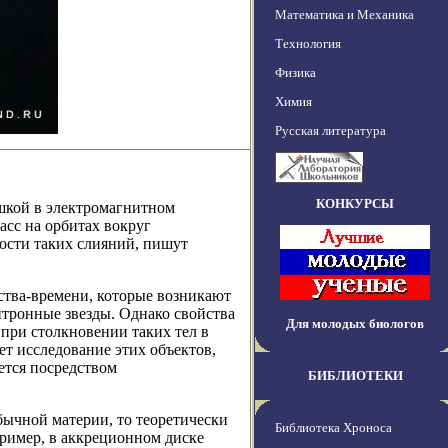
Математика и Механика
Технология
Физика
Химия
Русская литература
КОНКУРСЫ
шкой в электромагнитном
асс на орбитах вокруг
ности таких слияний, пишут
тва-времени, которые возникают
тронные звезды. Однако свойства
Для молодых биологов
при столкновении таких тел в
ет исследование этих объектов,
ется посредством
БИБЛИОТЕКИ
ычной материи, то теоретически
Библиотека Хроноса
пример, в аккреционном диске