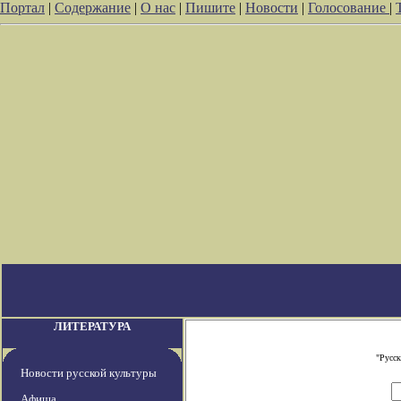
Портал
|
Содержание
|
О нас
|
Пишите
|
Новости
|
Голосование
|
ЛИТЕРАТУРА
"Русс
Новости русской культуры
Афиша