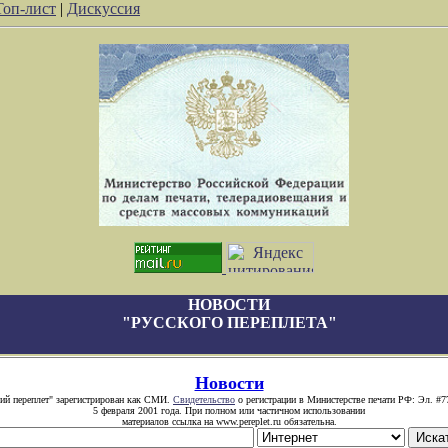
Топ-лист
|
Дискуссия
НОВОСТИ
"РУССКОГО ПЕРЕПЛЕТА"
Новости
кий переплет" зарегистрирован как СМИ.
Свидетельство
о регистрации в Министерстве печати РФ: Эл. #7
5 февраля 2001 года. При полном или частичном использовании
материалов ссылка на www.pereplet.ru обязательна.