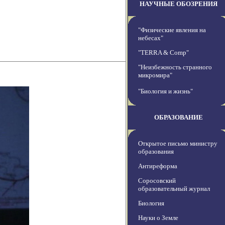
НАУЧНЫЕ ОБОЗРЕНИЯ
"Физические явления на
небесах"
"TERRA & Comp"
"Неизбежность странного
микромира"
"Биология и жизнь"
ОБРАЗОВАНИЕ
Открытое письмо министру
образования
Антиреформа
Соросовский
образовательный журнал
Биология
Науки о Земле