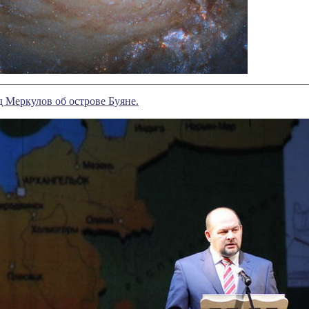
 Меркулов об острове Буяне.