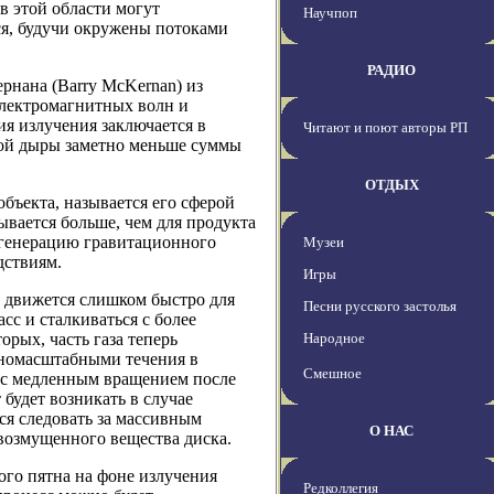
в этой области могут
Научпоп
ся, будучи окружены потоками
РАДИО
рнана (Barry McKernan) из
электромагнитных волн и
я излучения заключается в
Читают и поют авторы РП
рной дыры заметно меньше суммы
ОТДЫХ
бъекта, называется его сферой
ывается больше, чем для продукта
а генерацию гравитационного
Музеи
дствиям.
Игры
рь движется слишком быстро для
Песни русского застолья
сс и сталкиваться с более
рых, часть газа теперь
Народное
упномасштабными течения в
Смешное
а с медленным вращением после
будет возникать в случае
ся следовать за массивным
О НАС
возмущенного вещества диска.
го пятна на фоне излучения
Редколлегия