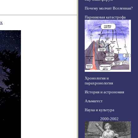
Почему молчит Вселенная?
Парниковая катастрофа
ик
Хронология и
парахронология
История и астрономия
Альмагест
Наука и культура
2000-2002