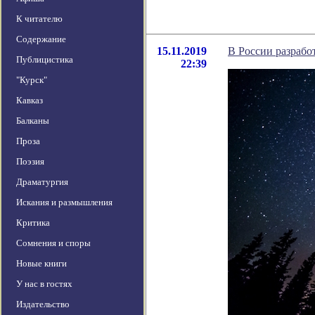
К читателю
Содержание
15.11.2019
В России разраб
Публицистика
22:39
"Курск"
Кавказ
Балканы
Проза
Поэзия
Драматургия
Искания и размышления
Критика
Сомнения и споры
Новые книги
У нас в гостях
Издательство