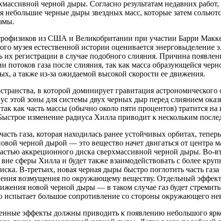
хмассивной черной дыры. Согласно результатам недавних работ, 
я небольшие черные дыры звездных масс, которые затем сольют
змы.
трофизиков из США и Великобритании при участии Барри Макке
ого музея естественной истории оценивается энерговыделение 
 их регистрации в случае подобного слияния. Причина появлени
и потоков газа после слияния, так как масса образующейся че
ых, а также из-за ожидаемой высокой скорости ее движения.
странства, в которой доминирует гравитация астрономического о
ус этой зоны для системы двух черных дыр перед слиянием оказ
 так как часть массы (обычно около пяти процентов) тратится н
Быстрое изменение радиуса Хилла приводит к нескольким после
часть газа, которая находилась ранее устойчивых орбитах, тепе
овой черной дырой — это вещество начет двигаться от центра ма
астью аккреционного диска сверхмассивной черной дыры. Во-вто
 вне сферы Хилла и будет также взаимодействовать с более кр
иска. В-третьих, новая черная дыры быстро поглотить часть газ
ения возмущения по окружающему веществу. Отдельный эффект 
ижения новой черной дыры — в таком случае газ будет стремить
но испытает большое сопротивление со стороны окружающего не
ченные эффекты должны приводить к появлению небольшого ярко