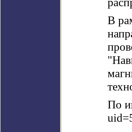
расп
В ра
напр
пров
"Нав
магн
техн
По и
uid=