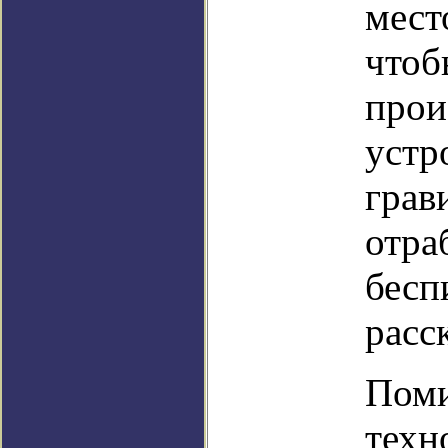
мест
чтоб
прои
устр
грав
отра
бесп
расс
Поми
техн