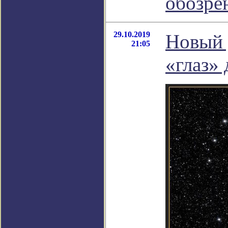
обозре
29.10.2019
Новый 
21:05
«глаз»