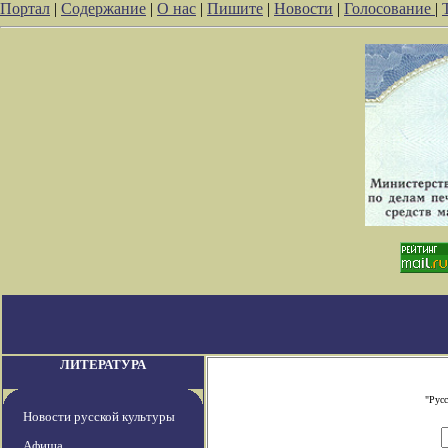
Портал
|
Содержание
|
О нас
|
Пишите
|
Новости
|
Голосование
|
ЛИТЕРАТУРА
"Русс
Новости русской культуры
Афиша