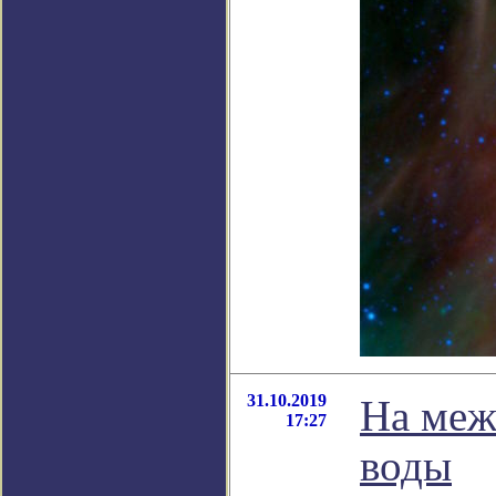
31.10.2019
На меж
17:27
воды