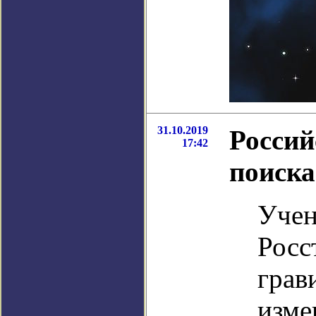
31.10.2019
Россий
17:42
поиска
Учен
Росс
грав
изме