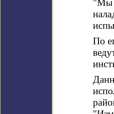
"Мы 
нала
испы
По е
веду
инст
Данн
испо
райо
"Изм