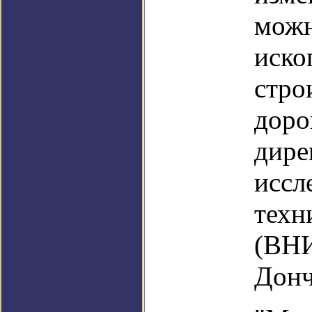
можн
иско
стро
доро
дире
иссл
техн
(ВНИ
Донч