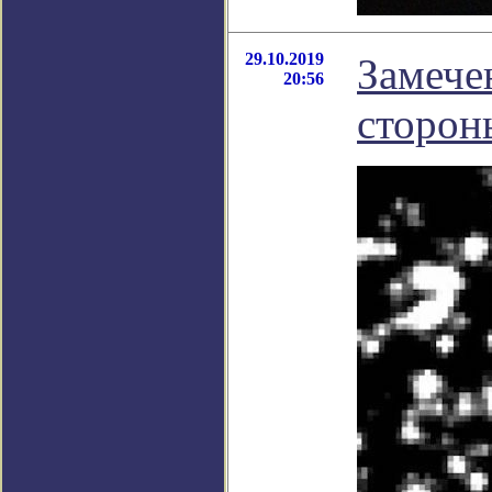
29.10.2019
Замече
20:56
сторон