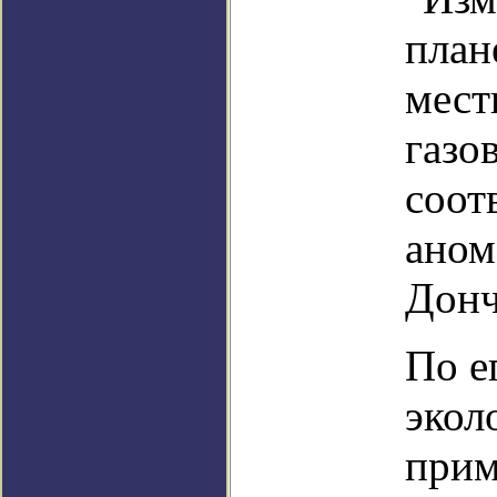
план
мест
газо
соот
аном
Донч
По е
экол
прим