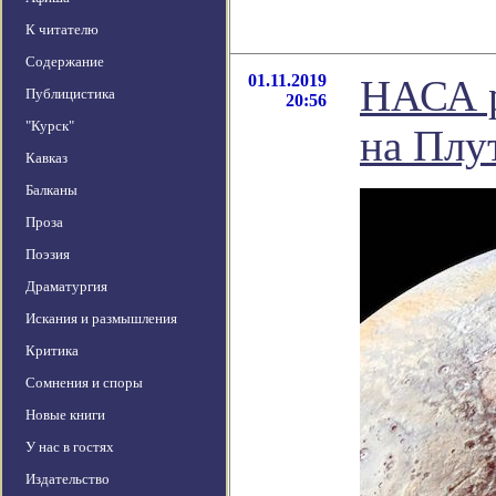
К читателю
Содержание
01.11.2019
НАСА р
Публицистика
20:56
"Курск"
на Плу
Кавказ
Балканы
Проза
Поэзия
Драматургия
Искания и размышления
Критика
Сомнения и споры
Новые книги
У нас в гостях
Издательство