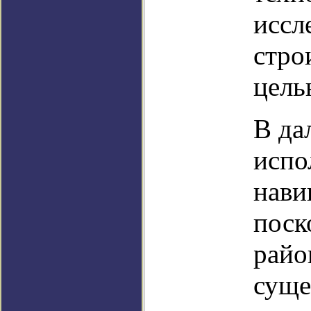
иссл
стро
цель
В да
испо
нави
поск
райо
суще