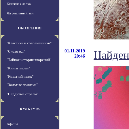
Книжная лавка
Журнальный зал
ОБОЗРЕНИЯ
"Классики и современники"
01.11.2019
Найден
"Слово о..."
20:46
"Тайная история творений"
"Книга писем"
"Кошачий ящик"
"Золотые прииски"
"Сердитые стрелы"
КУЛЬТУРА
Афиша