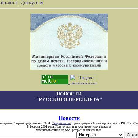
Топ-лист
|
Дискуссия
НОВОСТИ
"РУССКОГО ПЕРЕПЛЕТА"
Новости
й переплет" зарегистрирован как СМИ.
Свидетельство
о регистрации в Министерстве печати РФ: Эл. #77
5 февраля 2001 года. При полном или частичном использовании
материалов ссылка на www.pereplet.ru обязательна.