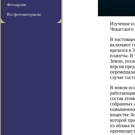
Фотоархив
Все фотоматериалы
Изучение из
Чикагского
В настояще
включают ги
врезался в 
планеты. В 
Земли, поск
версия пред
перемешалас
случае сост
В новом исс
работающая
состав атом
собранных 
повышенное
веществе Зе
которой пр
из облака б
преимущест