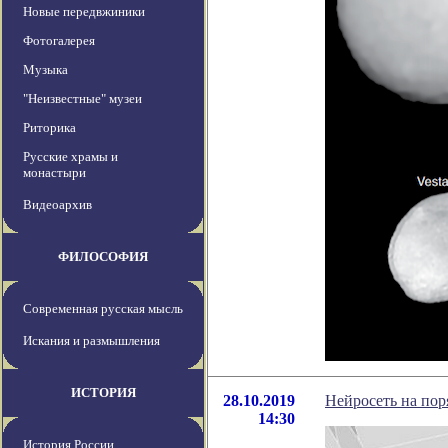
Новые передвжиники
Фотогалерея
Музыка
"Неизвестные" музеи
Риторика
Русские храмы и
монастыри
Видеоархив
ФИЛОСОФИЯ
Современная русская мысль
Искания и размышления
ИСТОРИЯ
28.10.2019
Нейросеть на пор
14:30
История России