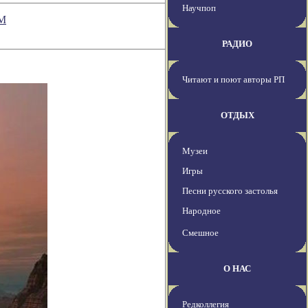
Научпоп
ВМ
РАДИО
Читают и поют авторы РП
ОТДЫХ
Музеи
Игры
Песни русского застолья
Народное
Смешное
О НАС
Редколлегия