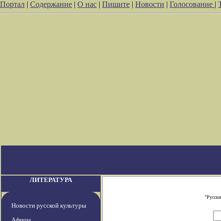
Портал
|
Содержание
|
О нас
|
Пишите
|
Новости
|
Голосование
|
ЛИТЕРАТУРА
"Русски
Новости русской культуры
Афиша