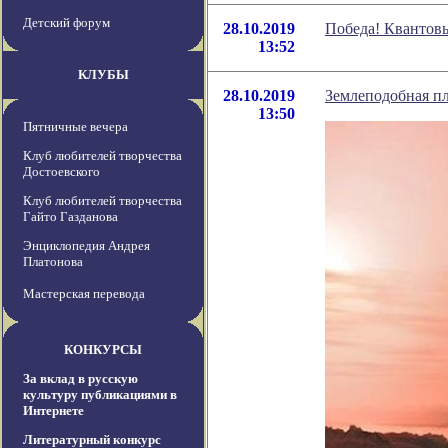
Детский форум
28.10.2019
Победа! Квантов
13:52
КЛУБЫ
28.10.2019
Землеподобная пл
13:50
Пятничные вечера
Клуб любителей творчества
Достоевского
Клуб любителей творчества
Гайто Газданова
Энциклопедия Андрея
Платонова
Мастерская перевода
КОНКУРСЫ
За вклад в русскую
культуру публикациями в
Интернете
Литературный конкурс