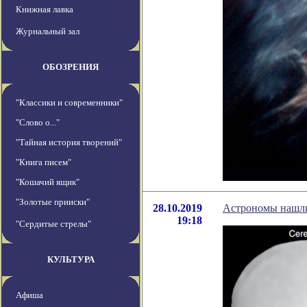
Книжная лавка
Журнальный зал
ОБОЗРЕНИЯ
"Классики и современники"
"Слово о..."
"Тайная история творений"
"Книга писем"
"Кошачий ящик"
"Золотые прииски"
28.10.2019
Астрономы нашли
19:18
"Сердитые стрелы"
КУЛЬТУРА
Афиша