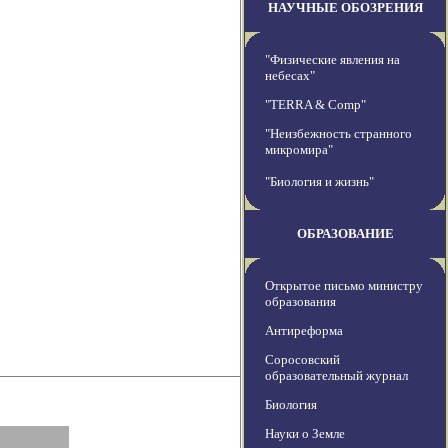
НАУЧНЫЕ ОБОЗРЕНИЯ
"Физические явления на
небесах"
"TERRA & Comp"
"Неизбежность странного
микромира"
"Биология и жизнь"
ОБРАЗОВАНИЕ
Открытое письмо министру
образования
Антиреформа
Соросовский
образовательный журнал
Биология
Науки о Земле