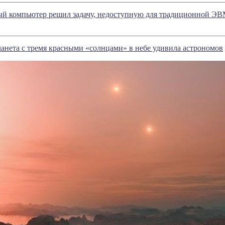
ый компьютер решил задачу, недоступную для традиционной Э
анета с тремя красными «солнцами» в небе удивила астрономов