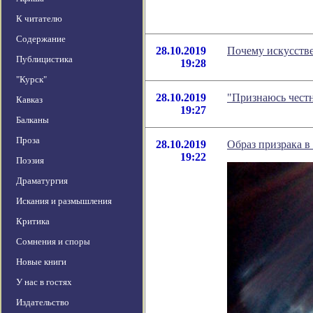
К читателю
Содержание
28.10.2019
Почему искусстве
Публицистика
19:28
"Курск"
28.10.2019
"Признаюсь честн
Кавказ
19:27
Балканы
Проза
28.10.2019
Образ призрака в
19:22
Поэзия
Драматургия
Искания и размышления
Критика
Сомнения и споры
Новые книги
У нас в гостях
Издательство