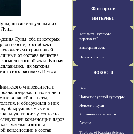
Фотоархив
ИНТЕРНЕТ
 Луны, позволило ученым из
 Луны.
Топ-лист "Русского
ждения Луны, оба из которых
переплета"
вой версии, этот объект
Баннерная сеть
льшую часть материи нашей
тличный от состава вещества
Наши баннеры
 космического объекта. Вторая
асплавились, их материя
нии этого расплава. В этом
НОВОСТИ
Чикагского университета и
Все
 проанализировали изотопный
Новости русской культуры
путника нашей планеты,
олетия, и обнаружили в них
Новости науки
дия, обнаруживаемыми в
инальную гипотезу, согласно
Космические новости
последующей конденсации паров
Афиша
я как тяжелые изотопы
ой конденсации в состав
The best of Russian Science