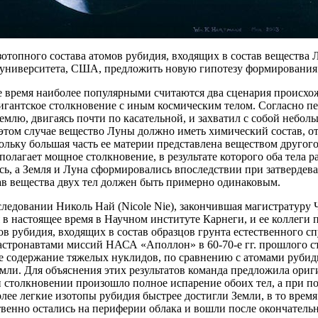
отопного состава атомов рубидия, входящих в состав вещества
 университета, США, предложить новую гипотезу формирования
е время наиболее популярными считаются два сценария происхо
гантское столкновение с иным космическим телом. Согласно пер
Землю, двигаясь почти по касательной, и захватил с собой небо
этом случае вещество Луны должно иметь химический состав, о
ольку большая часть ее материи представлена веществом другого
полагает мощное столкновение, в результате которого оба тела р
ь, а Земля и Луна сформировались впоследствии при затвердева
ав вещества двух тел должен быть примерно одинаковым.
ледовании Николь Най (Nicole Nie), закончившая магистратуру 
 в настоящее время в Научном институте Карнеги, и ее коллеги
ов рубидия, входящих в состав образцов грунта естественного с
астронавтами миссий НАСА «Аполлон» в 60-70-е гг. прошлого ст
 содержание тяжелых нуклидов, по сравнению с атомами руби
мли. Для объяснения этих результатов команда предложила ориг
и столкновении произошло полное испарение обоих тел, а при 
олее легкие изотопы рубидия быстрее достигли Земли, в то врем
венно остались на периферии облака и вошли после окончательн