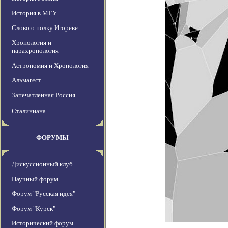
История в МГУ
Слово о полку Игореве
Хронология и
парахронология
Астрономия и Хронология
Альмагест
Запечатленная Россия
Сталиниана
ФОРУМЫ
Дискуссионный клуб
Научный форум
Форум "Русская идея"
Форум "Курск"
Исторический форум